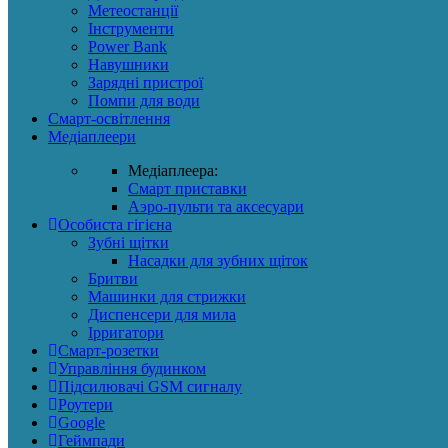
Метеостанції
Інструменти
Power Bank
Навушники
Зарядні пристрої
Помпи для води
Смарт-освітлення
Медіаплеери
Медіаплеера:
Смарт приставки
Аэро-пульти та аксесуари
Особиста гігієна
Зубні щітки
Насадки для зубних щіток
Бритви
Машинки для стрижки
Диспенсери для мила
Ірригатори
Смарт-розетки
Управління будинком
Підсилювачі GSM сигналу
Роутери
Google
Геймпади