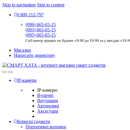
Skip to navigation
Skip to content
0 800 212-797
(096) 665-65-15
(093) 665-65-15
(095) 665-65-15
Call-центр працює по буднях з 9:00 до 19:00 та у вихідні з 10:
Магазин
Написати директору
IP-камери
IP-камери:
Вуличні
Внутрішні
Автономні
Аксесуари
Корисні гаджети
Портативні колонки