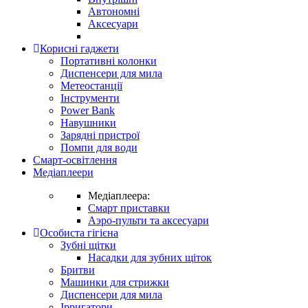
Автономні
Аксесуари
Корисні гаджети
Портативні колонки
Диспенсери для мила
Метеостанції
Інструменти
Power Bank
Навушники
Зарядні пристрої
Помпи для води
Смарт-освітлення
Медіаплеери
Медіаплеера:
Смарт приставки
Аэро-пульти та аксесуари
Особиста гігієна
Зубні щітки
Насадки для зубних щіток
Бритви
Машинки для стрижки
Диспенсери для мила
Ірригатори