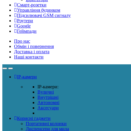
Смарт-розетки
Управління будинком
Підсилювачі GSM сигналу
Роутери
Google
Геймпади
Про нас
Обмін і повернення
Доставка і оплата
Наші контакти
IP-камери
IP-камери:
Вуличні
Внутрішні
Автономні
Аксесуари
Корисні гаджети
Портативні колонки
Диспенсери для мила