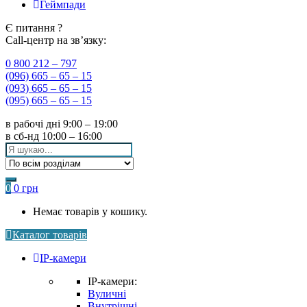
Геймпади
Є питання ?
Call-центр на зв’язку:
0 800 212 – 797
(096) 665 – 65 – 15
(093) 665 – 65 – 15
(095) 665 – 65 – 15
в рабочі дні
9:00 – 19:00
в сб-нд
10:00 – 16:00
Search
for:
0
0
грн
Немає товарів у кошику.
Каталог товарів
IP-камери
IP-камери:
Вуличні
Внутрішні