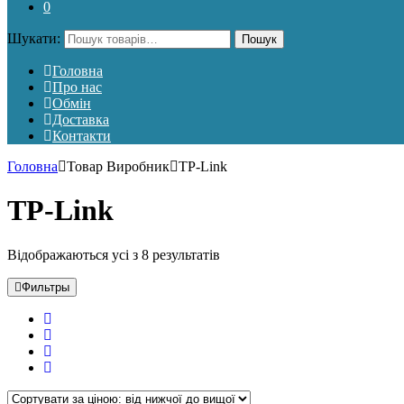
0
Шукати:
Пошук
Головна
Про нас
Обмін
Доставка
Контакти
Головна
Товар Виробник
TP-Link
TP-Link
Відображаються усі з 8 результатів
Фильтры