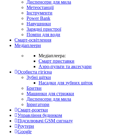
Диспенсери для мила
Метеостанції
Інструменти
Power Bank
Навушники
Зарядні пристрої
Помпи для води
Смарт-освітлення
Медіаплеери
Медіаплеера:
Смарт приставки
Аэро-пульти та аксесуари
Особиста гігієна
Зубні щітки
Насадки для зубних щіток
Бритви
Машинки для стрижки
Диспенсери для мила
Ірригатори
Смарт-розетки
Управління будинком
Підсилювачі GSM сигналу
Роутери
Google