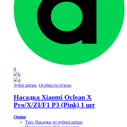
4
6
4
Зубні щітки
,
Особиста гігієна
Насадка Xiaomi Oclean X
Pro/X/ZI/F1 P3 (Pink) 1 шт
Оціни
Тип: Насадка до зубної щітки