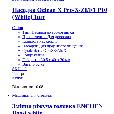
Насадка Oclean X Pro/X/ZI/F1 P10
(White) 1шт
Оціни
Тип: Насадка до зубної щітки
Призначення: Для дорослих
Кількість насадок: 1
Насадки: Для щоденного чищення
Сумісність: One/SE/Air/X
Колір: білий
Габарити: 80.5 x 40 x 30 мм
Вага: 0.02 кг
SKU: n/a
199
грн
Купуй
Відправимо
10.08
Машинки для стрижки
Змінна ріжуча головка ENCHEN
Boost white