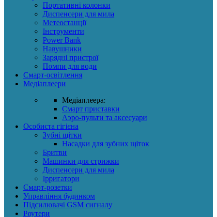
Портативні колонки
Диспенсери для мила
Метеостанції
Інструменти
Power Bank
Навушники
Зарядні пристрої
Помпи для води
Смарт-освітлення
Медіаплеери
Медіаплеера:
Смарт приставки
Аэро-пульти та аксесуари
Особиста гігієна
Зубні щітки
Насадки для зубних щіток
Бритви
Машинки для стрижки
Диспенсери для мила
Ірригатори
Смарт-розетки
Управління будинком
Підсилювачі GSM сигналу
Роутери