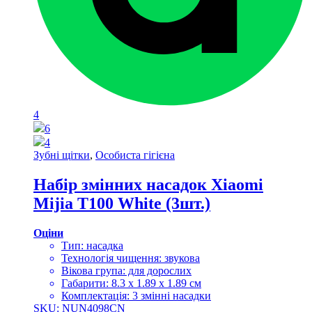
4
6
4
Зубні щітки
,
Особиста гігієна
Набір змінних насадок Xiaomi
Mijia T100 White (3шт.)
Оціни
Тип: насадка
Технологія чищення: звукова
Вікова група: для дорослих
Габарити: 8.3 х 1.89 х 1.89 см
Комплектація: 3 змінні насадки
SKU: NUN4098CN