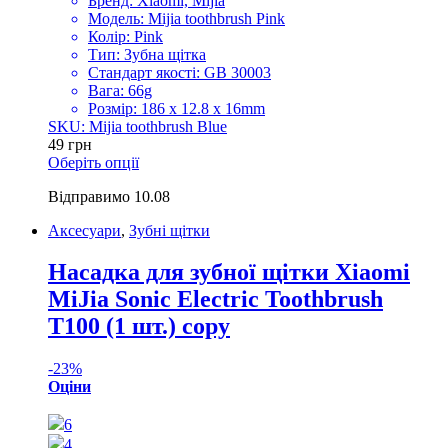
Бренд: Xiaomi, Mijia
Модель: Mijia toothbrush Pink
Колір: Pink
Тип: Зубна щітка
Стандарт якості: GB 30003
Вага: 66g
Розмір: 186 x 12.8 x 16mm
SKU: Mijia toothbrush Blue
49
грн
Оберіть опції
Відправимо
10.08
Аксесуари
,
Зубні щітки
Насадка для зубної щітки Xiaomi
MiJia Sonic Electric Toothbrush
T100 (1 шт.) copy
-
23%
Оціни
6
4