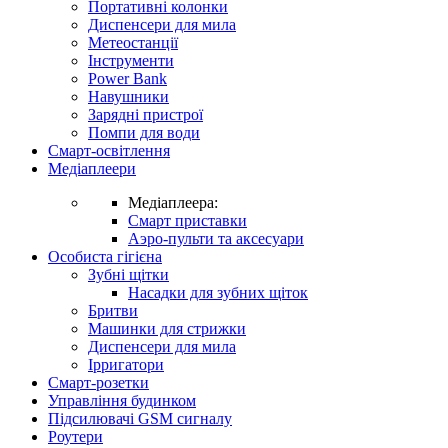
Портативні колонки
Диспенсери для мила
Метеостанції
Інструменти
Power Bank
Навушники
Зарядні пристрої
Помпи для води
Смарт-освітлення
Медіаплеери
Медіаплеера:
Смарт приставки
Аэро-пульти та аксесуари
Особиста гігієна
Зубні щітки
Насадки для зубних щіток
Бритви
Машинки для стрижки
Диспенсери для мила
Ірригатори
Смарт-розетки
Управління будинком
Підсилювачі GSM сигналу
Роутери