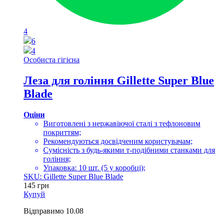
4
6
4
Особиста гігієна
Леза для гоління Gillette Super Blue
Blade
Оціни
Виготовлені з нержавіючої сталі з тефлоновим
покриттям;
Рекомендуються досвідченим користувачам;
Сумісність з будь-якими т-подібними станками для
гоління;
Упаковка: 10 шт. (5 у коробці);
SKU: Gillette Super Blue Blade
145
грн
Купуй
Відправимо
10.08