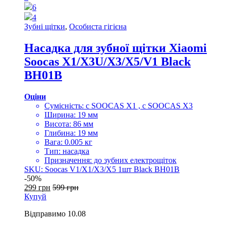
6
4
Зубні щітки
,
Особиста гігієна
Насадка для зубної щітки Xiaomi
Soocas X1/X3U/X3/X5/V1 Black
BH01B
Оціни
Сумісність: c SOOCAS X1 , c SOOCAS X3
Ширина: 19 мм
Висота: 86 мм
Глибина: 19 мм
Вага: 0.005 кг
Тип: насадка
Призначення: до зубних електрощіток
SKU: Soocas V1/X1/X3/X5 1шт Black BH01B
-
50%
299
грн
599
грн
Купуй
Відправимо
10.08