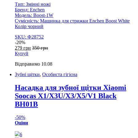
Тип: Змінні ножі
Бренд: Enchen
Модель: Boost-1W
Сумісність: Машинка для стрижки Enchen Boost White
Колір чорний
SKU: Ф28752
-
20%
279
грн
350
грн
Купуй
Відправимо
10.08
Зубні щітки
,
Особиста гігієна
Насадка для зубної щітки Xiaomi
Soocas X1/X3U/X3/X5/V1 Black
BH01B
-
50%
Оціни
6