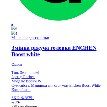
4
6
4
Машинки для стрижки
Змінна ріжуча головка ENCHEN
Boost white
Оціни
Тип: Змінні ножі
Бренд: Enchen
Модель: Boost-1W
Сумісність: Машинка для стрижки Enchen Boost White
Колір білий
SKU: Ф28751
-
20%
279
грн
350
грн