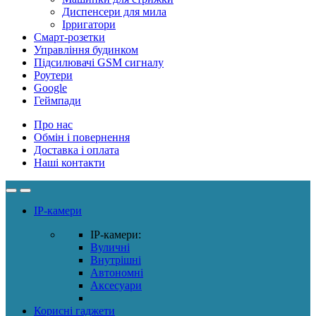
Диспенсери для мила
Ірригатори
Смарт-розетки
Управління будинком
Підсилювачі GSM сигналу
Роутери
Google
Геймпади
Про нас
Обмін і повернення
Доставка і оплата
Наші контакти
IP-камери
IP-камери:
Вуличні
Внутрішні
Автономні
Аксесуари
Корисні гаджети