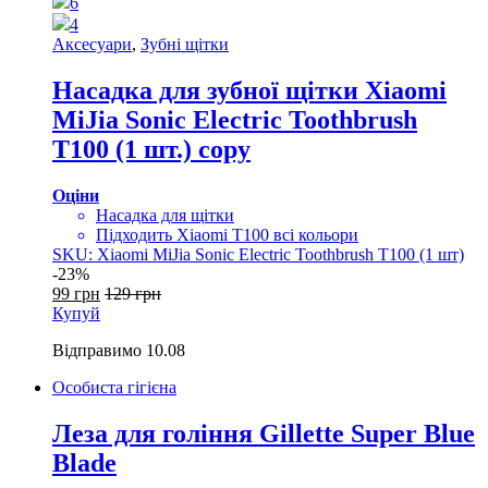
6
4
Аксесуари
,
Зубні щітки
Насадка для зубної щітки Xiaomi
MiJia Sonic Electric Toothbrush
T100 (1 шт.) copy
Оціни
Насадка для щітки
Підходить Xiaomi T100 всі кольори
SKU: Xiaomi MiJia Sonic Electric Toothbrush T100 (1 шт)
-
23%
99
грн
129
грн
Купуй
Відправимо
10.08
Особиста гігієна
Леза для гоління Gillette Super Blue
Blade