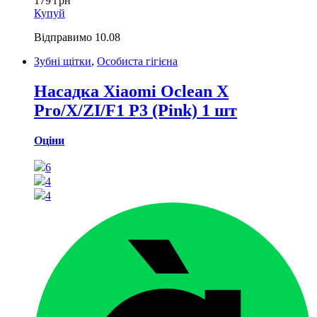
179
грн
Купуй
Відправимо
10.08
Зубні щітки
,
Особиста гігієна
Насадка Xiaomi Oclean X
Pro/X/ZI/F1 P3 (Pink) 1 шт
Оціни
6
4
4