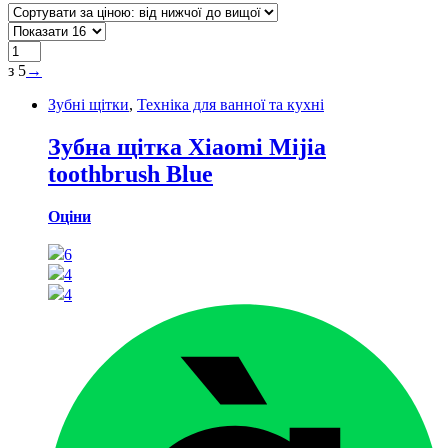
з 5
→
Зубні щітки
,
Техніка для ванної та кухні
Зубна щітка Xiaomi Mijia
toothbrush Blue
Оціни
6
4
4