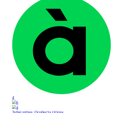
4
6
4
Зубні щітки
,
Особиста гігієна