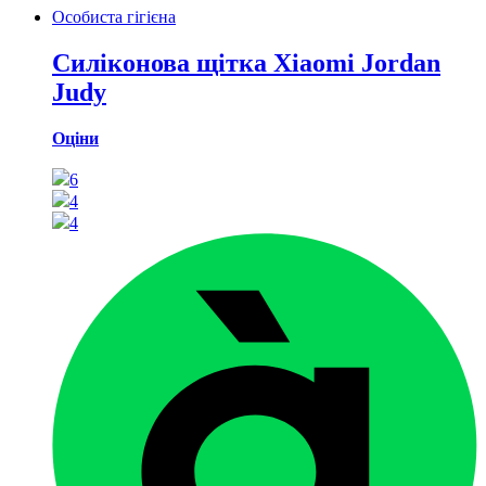
Особиста гігієна
Силіконова щітка Xiaomi Jordan
Judy
Оціни
6
4
4