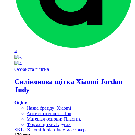
4
6
4
Особиста гігієна
Силіконова щітка Xiaomi Jordan
Judy
Оціни
Назва бренду: Xiaomi
Антистатичність: Так
Матеріал основи: Пластик
Форма щітки: Кругла
SKU: Xiaomi Jordan Judy массажер