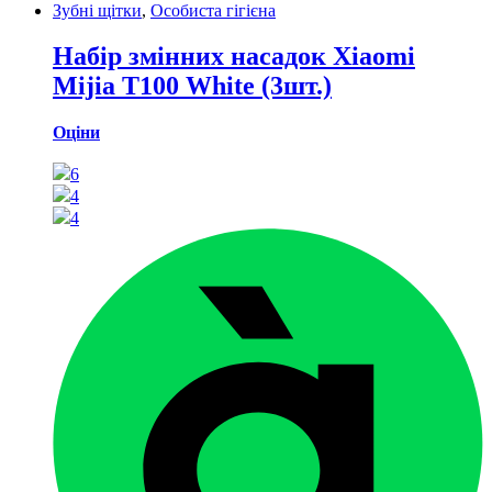
Зубні щітки
,
Особиста гігієна
Набір змінних насадок Xiaomi
Mijia T100 White (3шт.)
Оціни
6
4
4