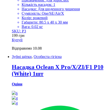
Призначення: Для дорослих
Кількість насадок: 1
Насадки: Для щоденного чищення
Сумісність: One/SE/Air/X
Колір: рожевий
Габарити: 80.5 x 40 x 30 мм
Вага: 0.02 кг
SKU: P3
199
грн
Купуй
Відправимо
10.08
Зубні щітки
,
Особиста гігієна
Насадка Oclean X Pro/X/ZI/F1 P10
(White) 1шт
Оціни
6
4
4