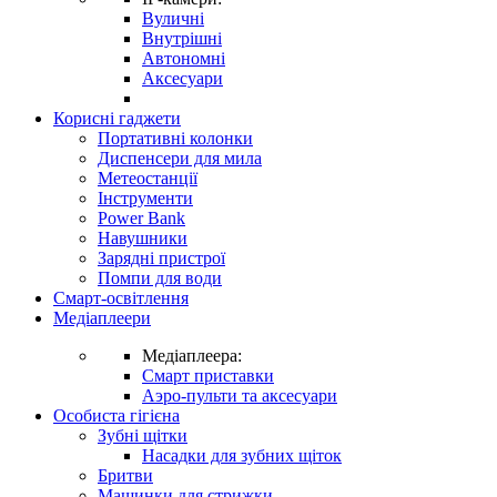
Вуличні
Внутрішні
Автономні
Аксесуари
Корисні гаджети
Портативні колонки
Диспенсери для мила
Метеостанції
Інструменти
Power Bank
Навушники
Зарядні пристрої
Помпи для води
Смарт-освітлення
Медіаплеери
Медіаплеера:
Смарт приставки
Аэро-пульти та аксесуари
Особиста гігієна
Зубні щітки
Насадки для зубних щіток
Бритви
Машинки для стрижки