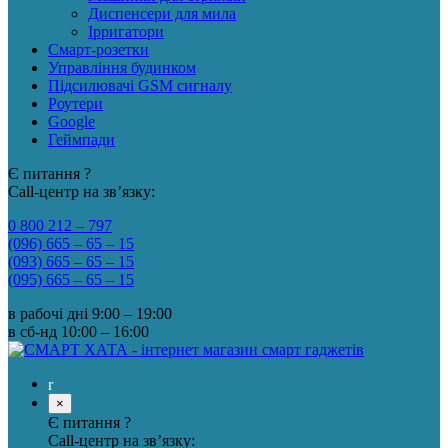
Диспенсери для мила
Ірригатори
Смарт-розетки
Управління будинком
Підсилювачі GSM сигналу
Роутери
Google
Геймпади
Є питання ?
Call-центр на зв’язку:
0 800 212 – 797
(096) 665 – 65 – 15
(093) 665 – 65 – 15
(095) 665 – 65 – 15
в рабочі дні
9:00 – 19:00
в сб-нд
10:00 – 16:00
×
Є питання ?
Call-центр на зв’язку: