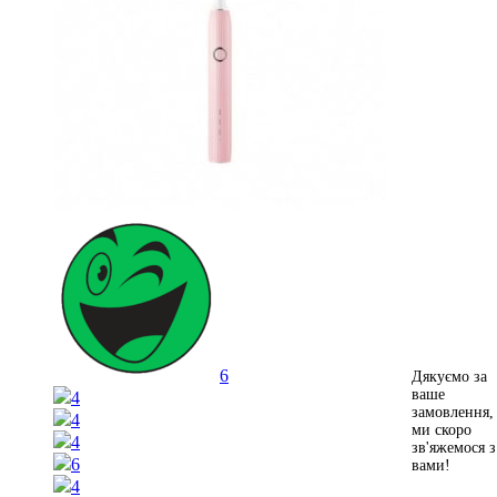
6
Дякуємо за
ваше
4
замовлення,
4
ми скоро
4
зв'яжемося з
6
вами!
4