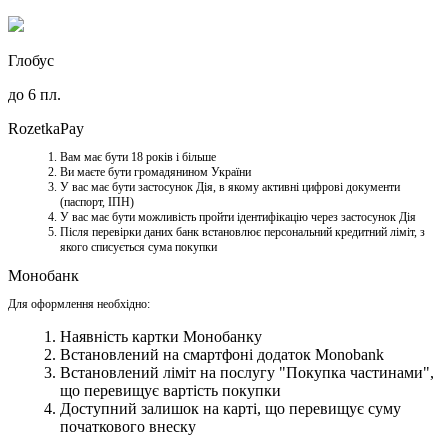
Глобус
до 6 пл.
RozetkaPay
Вам має бути 18 років і більше
Ви маєте бути громадянином України
У вас має бути застосунок Дія, в якому активні цифрові документи
(паспорт, ІПН)
У вас має бути можливість пройти ідентифікацію через застосунок Дія
Після перевірки даних банк встановлює персональний кредитний ліміт, з
якого списується сума покупки
Монобанк
Для оформлення необхідно:
Наявність картки Монобанку
Встановлений на смартфоні додаток Monobank
Встановлений ліміт на послугу "Покупка частинами",
що перевищує вартість покупки
Доступний залишок на карті, що перевищує суму
початкового внеску