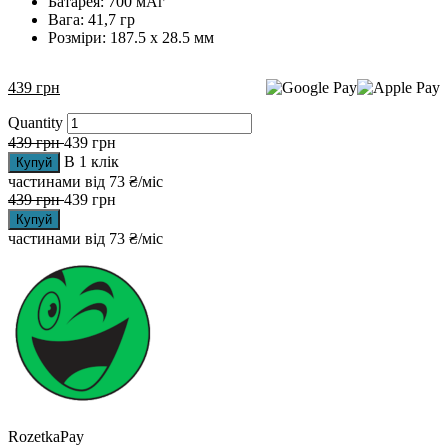
Батарея: 700 мАг
Вага: 41,7 гр
Розміри: 187.5 x 28.5 мм
439
грн
Quantity
439
грн
439
грн
В 1 клік
Купуй
частинами від
73 ₴/міс
439
грн
439
грн
Купуй
частинами від
73 ₴/міс
RozetkaPay