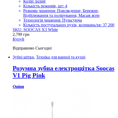
Колір: Білий
Кількість режимів, шт: 4
Режими чищення: Повсякденне, Бережне,
Відбілювання та полірування, Масаж ясен
Технологія чищення: Пульсуюча
Кількість поступальних рухів, коливань/хв: 37 200
SKU: SOOCAS X3 White
2,799
грн
Купуй
Відправимо
Сьогодні
Зубні щітки
,
Техніка для ванної та кухні
Розумна зубна електрощітка Soocas
V1 Pig Pink
Оціни