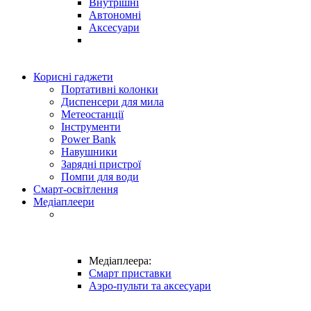
Внутрішні
Автономні
Аксесуари
Корисні гаджети
Портативні колонки
Диспенсери для мила
Метеостанції
Інструменти
Power Bank
Навушники
Зарядні пристрої
Помпи для води
Смарт-освітлення
Медіаплеери
Медіаплеера:
Смарт приставки
Аэро-пульти та аксесуари