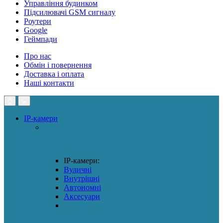
Управління будинком
Підсилювачі GSM сигналу
Роутери
Google
Геймпади
Про нас
Обмін і повернення
Доставка і оплата
Наші контакти
IP-камери
IP-камери:
Вуличні
Внутрішні
Автономні
Аксесуари