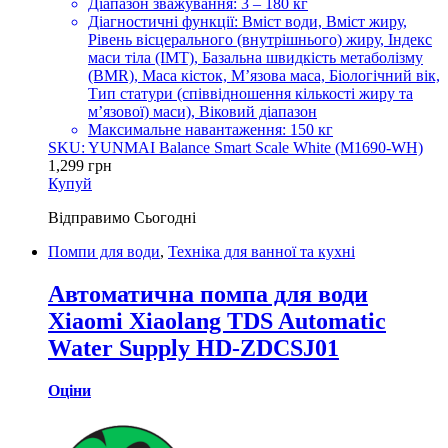
Діапазон зважування: 3 – 180 кг
Діагностичні функції: Вміст води, Вміст жиру,
Рівень вісцерального (внутрішнього) жиру, Індекс
маси тіла (ІМТ), Базальна швидкість метаболізму
(BMR), Маса кісток, М’язова маса, Біологічний вік,
Тип статури (співвідношення кількості жиру та
м’язової) маси), Віковий діапазон
Максимальне навантаження: 150 кг
SKU: YUNMAI Balance Smart Scale White (M1690-WH)
1,299
грн
Купуй
Відправимо
Сьогодні
Помпи для води
,
Техніка для ванної та кухні
Автоматична помпа для води
Xiaomi Xiaolang TDS Automatic
Water Supply HD-ZDCSJ01
Оціни