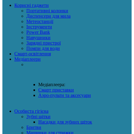
Корисні гаджети
Портативні колонки
Диспенсери для мила
Метеостанції
Інструменти
Power Bank
Навушники
Зарядні пристрої
Помпи для води
Смарт-освітлення
Медіаплеери
Медіаплеера:
Смарт приставки
Аэро-пульти та аксесуари
Особиста гігієна
Зубні щітки
Насадки для зубних щіток
Бритви
Машинки для стрижки