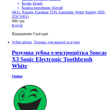
Колір: Білий
Країна виробник: Китай
SKU: Xiaomi Xiaolang TDS Automatic Water Supply (HD-
ZDCSJ01)
999
грн
Купуй
Відправимо
Сьогодні
Зубні щітки
,
Техніка для ванної та кухні
Розумна зубна електрощітка Soocas
X3 Sonic Electronic Toothbrush
White
Оціни