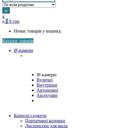
for:
0
0
грн
Немає товарів у кошику.
Каталог товарів
IP-камери
IP-камери:
Вуличні
Внутрішні
Автономні
Аксесуари
Корисні гаджети
Портативні колонки
Диспенсери для мила