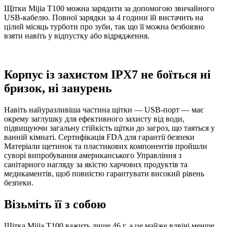
Щітки Mijia T100 можна зарядити за допомогою звичайного
USB-кабелю. Повної зарядки за 4 години їй вистачить на
цілий місяць турботи про зуби, так що її можна безбоязно
взяти навіть у відпустку або відрядження.
Корпус із захистом IPX7 не боїться ні
бризок, ні занурень
Навіть найуразливіша частина щітки — USB-порт — має
окрему заглушку для ефективного захисту від води,
підвищуючи загальну стійкість щітки до загроз, що таяться у
ванній кімнаті. Сертифікація FDA для гарантії безпеки
Матеріали щетинок та пластикових компонентів пройшли
суворі випробування американського Управління з
санітарного нагляду за якістю харчових продуктів та
медикаментів, щоб повністю гарантувати високий рівень
безпеки.
Візьміть її з собою
Щітка Mijia T100 важить лише 46 г, а це майже вдвічі менше,