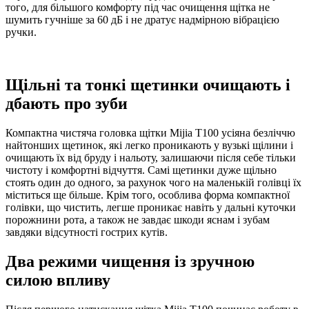
того, для більшого комфорту під час очищення щітка не
шумить гучніше за 60 дБ і не дратує надмірною вібрацією
ручки.
Щільні та тонкі щетинки очищають і
дбають про зуби
Компактна чистяча головка щітки Mijia T100 усіяна безліччю
найтонших щетинок, які легко проникають у вузькі щілини і
очищають їх від бруду і нальоту, залишаючи після себе тільки
чистоту і комфортні відчуття. Самі щетинки дуже щільно
стоять один до одного, за рахунок чого на маленькій голівці їх
міститься ще більше. Крім того, особлива форма компактної
голівки, що чистить, легше проникає навіть у дальні куточки
порожнини рота, а також не завдає шкоди яснам і зубам
завдяки відсутності гострих кутів.
Два режими чищення із зручною
силою впливу