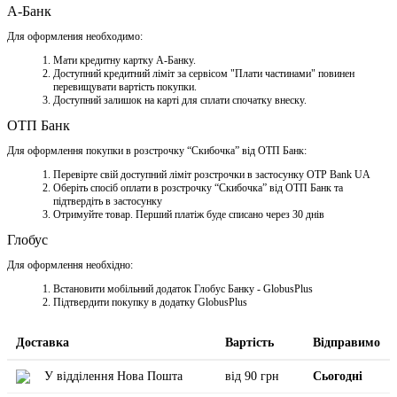
А-Банк
Для оформления необходимо:
Мати кредитну картку A-Банку.
Доступний кредитний ліміт за сервісом "Плати частинами" повинен
перевищувати вартість покупки.
Доступний залишок на карті для сплати спочатку внеску.
ОТП Банк
Для оформлення покупки в розстрочку “Скибочка” від ОТП Банк:
Перевірте свій доступний ліміт розстрочки в застосунку OTP Bank UA
Оберіть спосіб оплати в розстрочку “Скибочка” від ОТП Банк та
підтвердіть в застосунку
Отримуйте товар. Перший платіж буде списано через 30 днів
Глобус
Для оформлення необхідно:
Встановити мобільний додаток Глобус Банку - GlobusPlus
Підтвердити покупку в додатку GlobusPlus
Доставка
Вартість
Відправимо
У відділення Нова Пошта
від 90 грн
Сьогодні