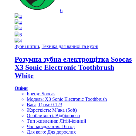
6
4
4
4
6
4
Зубні щітки
,
Техніка для ванної та кухні
Розумна зубна електрощітка Soocas
X3 Sonic Electronic Toothbrush
White
Оціни
Бренд: Soocas
Модель: X3 Sonic Electronic Toothbrush
Вага, Грам: 0.123
Жорсткість: М’яка (Soft)
Особливості: Відбілююча
Тип живлення: Літій-іонний
Час заряджання: 16 год
Для кого: Для дорослих