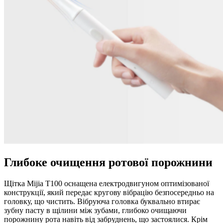
Глибоке очищення ротової порожнини
Щітка Mijia T100 оснащена електродвигуном оптимізованої
конструкції, який передає кругову вібрацію безпосередньо на
головку, що чистить. Вібруюча головка буквально втирає
зубну пасту в щілини між зубами, глибоко очищаючи
порожнину рота навіть від забруднень, що застоялися. Крім