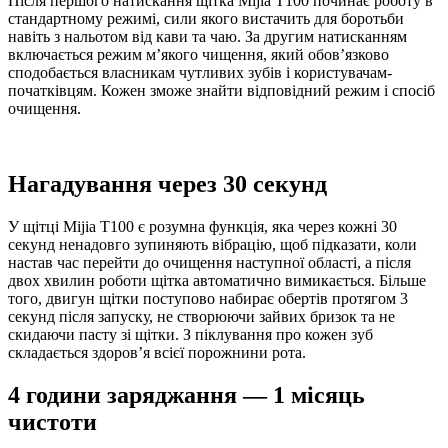
Після першого натискання щітка Mijia T100 починає роботу в
стандартному режимі, сили якого вистачить для боротьби
навіть з нальотом від кави та чаю. За другим натисканням
включається режим м’якого чищення, який обов’язково
сподобається власникам чутливих зубів і користувачам-
початківцям. Кожен зможе знайти відповідний режим і спосіб
очищення.
Нагадування через 30 секунд
У щітці Mijia T100 є розумна функція, яка через кожні 30
секунд ненадовго зупиняють вібрацію, щоб підказати, коли
настав час перейти до очищення наступної області, а після
двох хвилин роботи щітка автоматично вимикається. Більше
того, двигун щітки поступово набирає обертів протягом 3
секунд після запуску, не створюючи зайвих бризок та не
скидаючи пасту зі щітки. З піклування про кожен зуб
складається здоров’я всієї порожнини рота.
4 години заряджання — 1 місяць
чистоти