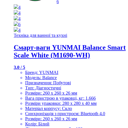
6
4
4
4
6
4
Техніка для ванної та кухні
Смарт-ваги YUNMAI Balance Smart
Scale White (M1690-WH)
3.0 / 5
Бренд: YUNMAI
Модель: Balance
Призначення: Побутові
Тип: Діагностичні
Розміри: 260 x 260 x 26 мм
Вага пристрою в упаковці, кг: 1.666
Розміри упаковки: 280 х 280 х 40 мм
Матеріал корпусу: Скло
Синхронізація з пристроєм: Bluetooth 4.0
Розміри: 260 x 260 x 26 мм
Колір: Білий