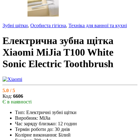
Зубні щітки
,
Особиста гігієна
,
Техніка для ванної та кухні
Електрична зубна щітка
Xiaomi MiJia T100 White
Sonic Electric Toothbrush
5.0 / 5
Код:
6606
Є в наявності
Тип: Електричні зубні щітки
Виробник: MiJia
Час заряду близько: 12 годин
Термін роботи до: 30 днів
Колірне виконання: Білий