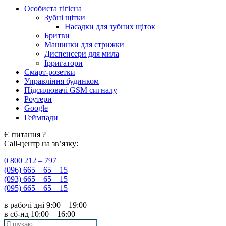
Особиста гігієна
Зубні щітки
Насадки для зубних щіток
Бритви
Машинки для стрижки
Диспенсери для мила
Ірригатори
Смарт-розетки
Управління будинком
Підсилювачі GSM сигналу
Роутери
Google
Геймпади
Є питання ?
Call-центр на зв’язку:
0 800 212 – 797
(096) 665 – 65 – 15
(093) 665 – 65 – 15
(095) 665 – 65 – 15
в рабочі дні
9:00 – 19:00
в сб-нд
10:00 – 16:00
Search