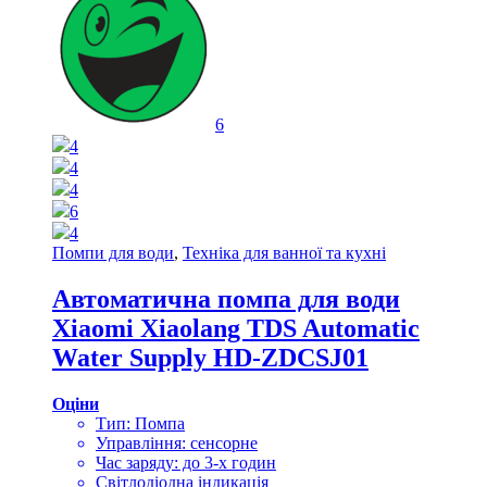
6
4
4
4
6
4
Помпи для води
,
Техніка для ванної та кухні
Автоматична помпа для води
Xiaomi Xiaolang TDS Automatic
Water Supply HD-ZDCSJ01
Оціни
Тип: Помпа
Управління: сенсорне
Час заряду: до 3-х годин
Світлодіодна індикація