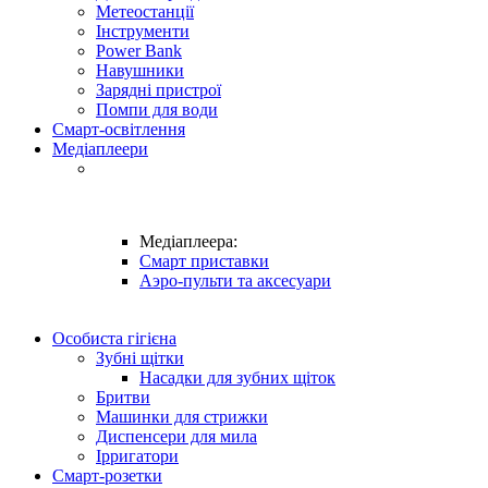
Метеостанції
Інструменти
Power Bank
Навушники
Зарядні пристрої
Помпи для води
Смарт-освітлення
Медіаплеери
Медіаплеера:
Смарт приставки
Аэро-пульти та аксесуари
Особиста гігієна
Зубні щітки
Насадки для зубних щіток
Бритви
Машинки для стрижки
Диспенсери для мила
Ірригатори
Смарт-розетки