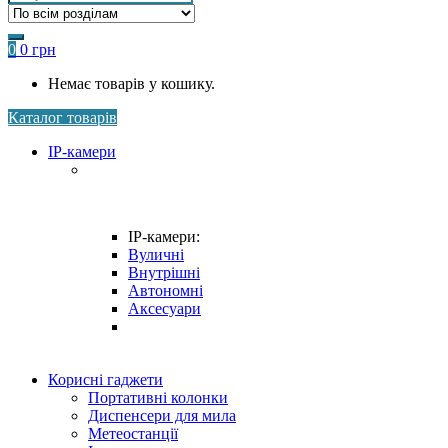
0
0
грн
Немає товарів у кошику.
Каталог товарів
IP-камери
IP-камери:
Вуличні
Внутрішні
Автономні
Аксесуари
Корисні гаджети
Портативні колонки
Диспенсери для мила
Метеостанції