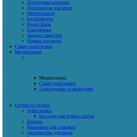
Портативні колонки
Диспенсери для мила
Метеостанції
Інструменти
Power Bank
Навушники
Зарядні пристрої
Помпи для води
Смарт-освітлення
Медіаплеери
Медіаплеера:
Смарт приставки
Аэро-пульти та аксесуари
Особиста гігієна
Зубні щітки
Насадки для зубних щіток
Бритви
Машинки для стрижки
Диспенсери для мила