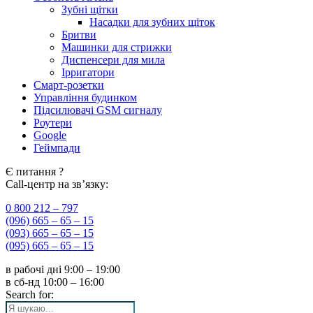
Зубні щітки
Насадки для зубних щіток
Бритви
Машинки для стрижки
Диспенсери для мила
Ірригатори
Смарт-розетки
Управління будинком
Підсилювачі GSM сигналу
Роутери
Google
Геймпади
Є питання ?
Call-центр на зв’язку:
0 800 212 – 797
(096) 665 – 65 – 15
(093) 665 – 65 – 15
(095) 665 – 65 – 15
в рабочі дні
9:00 – 19:00
в сб-нд
10:00 – 16:00
Search for: