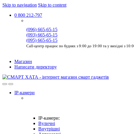
Skip to navigation
Skip to content
0 800 212-797
(096) 665-65-15
(093) 665-65-15
(095) 665-65-15
Call-центр працює по буднях з 9:00 до 19:00 та у вихідні з 10:
Магазин
Написати директору
IP-камери
IP-камери:
Вуличні
Внутрішні