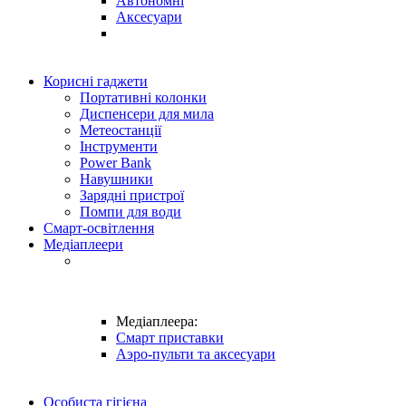
Автономні
Аксесуари
Корисні гаджети
Портативні колонки
Диспенсери для мила
Метеостанції
Інструменти
Power Bank
Навушники
Зарядні пристрої
Помпи для води
Смарт-освітлення
Медіаплеери
Медіаплеера:
Смарт приставки
Аэро-пульти та аксесуари
Особиста гігієна