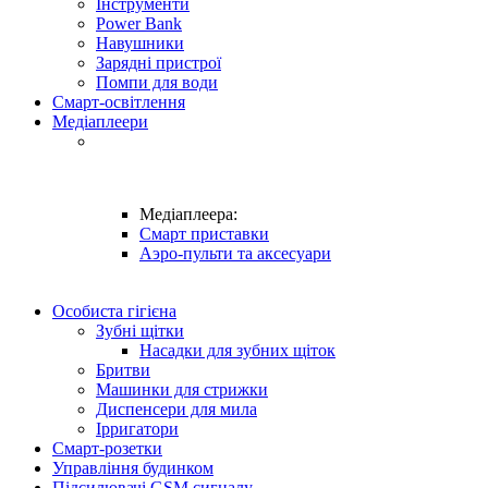
Інструменти
Power Bank
Навушники
Зарядні пристрої
Помпи для води
Смарт-освітлення
Медіаплеери
Медіаплеера:
Смарт приставки
Аэро-пульти та аксесуари
Особиста гігієна
Зубні щітки
Насадки для зубних щіток
Бритви
Машинки для стрижки
Диспенсери для мила
Ірригатори
Смарт-розетки
Управління будинком
Підсилювачі GSM сигналу