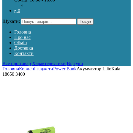
0
Шукати:
Пошук
Головна
Про нас
Обмін
Доставка
Контакти
Все про товар
Характеристики
Відгуки
Головна
Корисні гаджети
Power Bank
Акумулятор LiitoKala
18650 3400