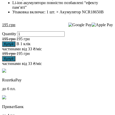
Li-ion акумулятори повністю позбавлені “ефекту
пам’яті”
Упаковка включає: 1 шт. × Акумулятор NCR18650B
195
грн
Quantity
195
грн
195
грн
В 1 клік
Купуй
частинами від
33 ₴/міс
195
грн
195
грн
Купуй
частинами від
33 ₴/міс
RozetkaPay
до 6 пл.
ПриватБанк