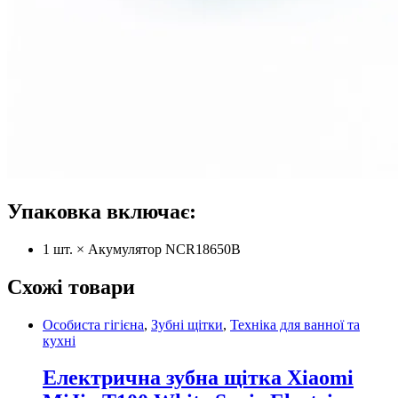
Упаковка включає:
1 шт. × Акумулятор NCR18650B
Схожі товари
Особиста гігієна
,
Зубні щітки
,
Техніка для ванної та
кухні
Електрична зубна щітка Xiaomi