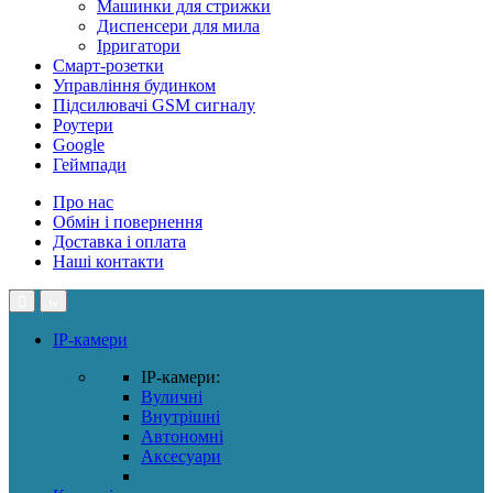
Машинки для стрижки
Диспенсери для мила
Ірригатори
Смарт-розетки
Управління будинком
Підсилювачі GSM сигналу
Роутери
Google
Геймпади
Про нас
Обмін і повернення
Доставка і оплата
Наші контакти
IP-камери
IP-камери:
Вуличні
Внутрішні
Автономні
Аксесуари