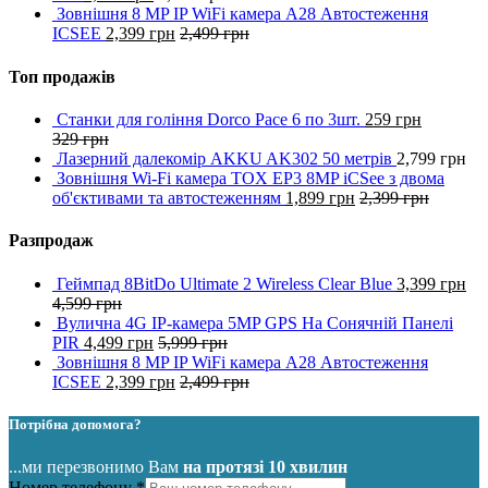
Зовнішня 8 MP IP WiFi камера A28 Автостеження
ICSEE
2,399
грн
2,499
грн
Топ продажів
Станки для гоління Dorco Pace 6 по 3шт.
259
грн
329
грн
Лазерний далекомір AKKU AK302 50 метрів
2,799
грн
Зовнішня Wi-Fi камера TOX EP3 8MP iCSee з двома
об'єктивами та автостеженням
1,899
грн
2,399
грн
Разпродаж
Геймпад 8BitDo Ultimate 2 Wireless Clear Blue
3,399
грн
4,599
грн
Вулична 4G IP-камера 5MP GPS На Сонячній Панелі
PIR
4,499
грн
5,999
грн
Зовнішня 8 MP IP WiFi камера A28 Автостеження
ICSEE
2,399
грн
2,499
грн
Потрібна допомога?
...ми перезвонимо Вам
на протязі 10 хвилин
Номер телефону
*