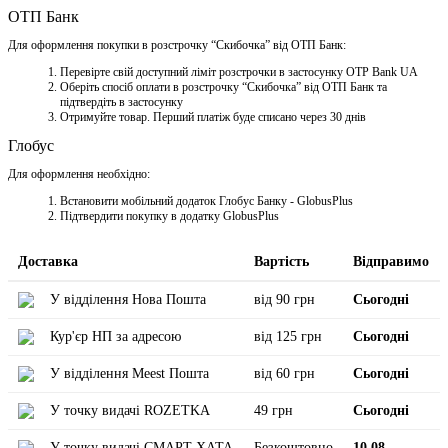
ОТП Банк
Для оформлення покупки в розстрочку “Скибочка” від ОТП Банк:
Перевірте свій доступний ліміт розстрочки в застосунку OTP Bank UA
Оберіть спосіб оплати в розстрочку “Скибочка” від ОТП Банк та
підтвердіть в застосунку
Отримуйте товар. Перший платіж буде списано через 30 днів
Глобус
Для оформлення необхідно:
Встановити мобільний додаток Глобус Банку - GlobusPlus
Підтвердити покупку в додатку GlobusPlus
Доставка
Вартість
Відправимо
У відділення Нова Пошта
від 90 грн
Сьогодні
Кур'єр НП за адресою
від 125 грн
Сьогодні
У відділення Meest Пошта
від 60 грн
Сьогодні
У точку видачі ROZETKA
49 грн
Сьогодні
У точку видачі СМАРТ ХАТА
Безкоштовно
10.08