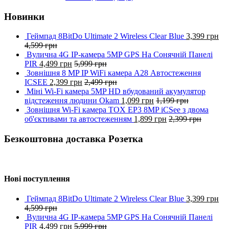
Новинки
Геймпад 8BitDo Ultimate 2 Wireless Clear Blue
3,399
грн
4,599
грн
Вулична 4G IP-камера 5MP GPS На Сонячній Панелі
PIR
4,499
грн
5,999
грн
Зовнішня 8 MP IP WiFi камера A28 Автостеження
ICSEE
2,399
грн
2,499
грн
Міні Wi-Fi камера 5MP HD вбудований акумулятор
відстеження людини Okam
1,099
грн
1,199
грн
Зовнішня Wi-Fi камера TOX EP3 8MP iCSee з двома
об'єктивами та автостеженням
1,899
грн
2,399
грн
Безкоштовна доставка Розетка
Нові поступлення
Геймпад 8BitDo Ultimate 2 Wireless Clear Blue
3,399
грн
4,599
грн
Вулична 4G IP-камера 5MP GPS На Сонячній Панелі
PIR
4,499
грн
5,999
грн