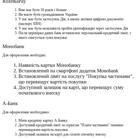
RozetkaPay
Вам має бути 18 років і більше
Ви маєте бути громадянином України
У вас має бути застосунок Дія, в якому активні цифрові документи
(паспорт, ІПН)
У вас має бути можливість пройти ідентифікацію через застосунок Дія
Після перевірки даних банк встановлює персональний кредитний ліміт, з
якого списується сума покупки
Монобанк
Для оформлення необхідно:
Наявність картки Монобанку
Встановлений на смартфоні додаток Monobank
Встановлений ліміт на послугу "Покупка частинами",
що перевищує вартість покупки
Доступний залишок на карті, що перевищує суму
початкового внеску
А-Банк
Для оформления необходимо:
Мати кредитну картку A-Банку.
Доступний кредитний ліміт за сервісом "Плати частинами" повинен
перевищувати вартість покупки.
Доступний залишок на карті для сплати спочатку внеску.