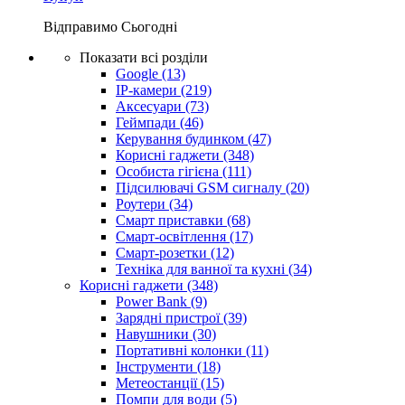
Відправимо
Сьогодні
Показати всі розділи
Google
(13)
IP-камери
(219)
Аксесуари
(73)
Геймпади
(46)
Керування будинком
(47)
Корисні гаджети
(348)
Особиста гігієна
(111)
Підсилювачі GSM сигналу
(20)
Роутери
(34)
Смарт приставки
(68)
Смарт-освітлення
(17)
Смарт-розетки
(12)
Техніка для ванної та кухні
(34)
Корисні гаджети
(348)
Power Bank
(9)
Зарядні пристрої
(39)
Навушники
(30)
Портативні колонки
(11)
Інструменти
(18)
Метеостанції
(15)
Помпи для води
(5)