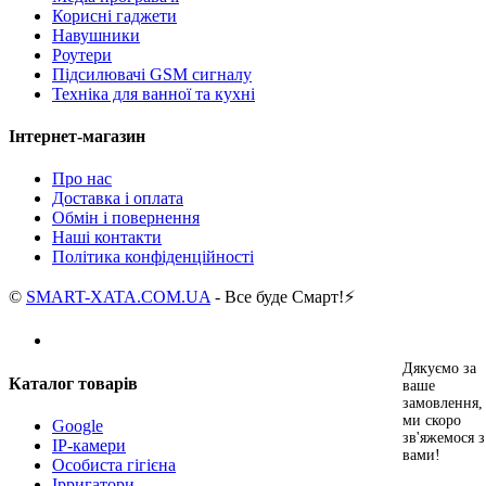
Корисні гаджети
Навушники
Роутери
Підсилювачі GSM сигналу
Техніка для ванної та кухні
Інтернет-магазин
Про нас
Доставка і оплата
Обмін і повернення
Наші контакти
Політика конфіденційності
©
SMART-XATA.COM.UA
- Все буде Смарт!⚡️
Дякуємо за
Каталог товарів
ваше
замовлення,
ми скоро
Google
зв'яжемося з
IP-камери
вами!
Особиста гігієна
Ірригатори