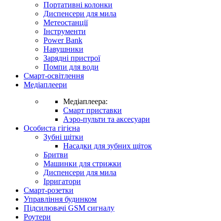
Портативні колонки
Диспенсери для мила
Метеостанції
Інструменти
Power Bank
Навушники
Зарядні пристрої
Помпи для води
Смарт-освітлення
Медіаплеери
Медіаплеера:
Смарт приставки
Аэро-пульти та аксесуари
Особиста гігієна
Зубні щітки
Насадки для зубних щіток
Бритви
Машинки для стрижки
Диспенсери для мила
Ірригатори
Смарт-розетки
Управління будинком
Підсилювачі GSM сигналу
Роутери