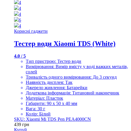
4
4
4
6
4
Корисні гаджети
Тестер води Xiaomi TDS (White)
4.0 / 5
Тип пристрою: Тестер води
Вимірювання: Вимір вмісту у воді важких металів,
солей
Тривалість одного вимірювання: До 3 секунд
Наявність дисплея: Так
Джерело живлення: Батарейки
Додаткова інформація: Титановий наконечник
Матеріал: Пластик
Габарити: 90 x 50 x 40 мм
Вага: 30 г
Колір: Білий
SKU: Xiaomi Mi TDS Pen PEA4000CN
439
грн
Купуй