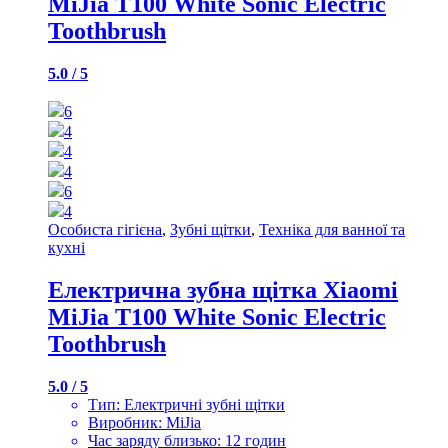
MiJia T100 White Sonic Electric
Toothbrush
5.0 / 5
6
4
4
4
6
4
Особиста гігієна
,
Зубні щітки
,
Техніка для ванної та
кухні
Електрична зубна щітка Xiaomi
MiJia T100 White Sonic Electric
Toothbrush
5.0 / 5
Тип: Електричні зубні щітки
Виробник: MiJia
Час заряду близько: 12 годин