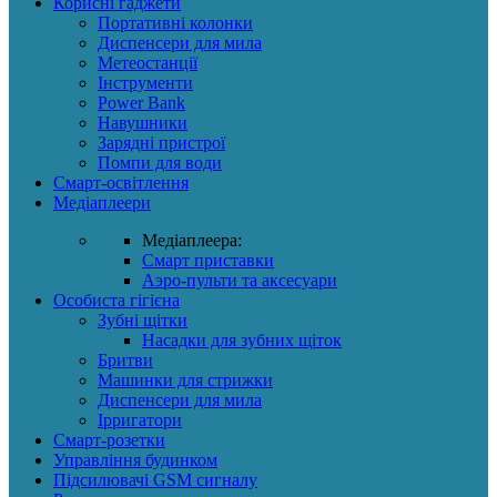
Корисні гаджети
Портативні колонки
Диспенсери для мила
Метеостанції
Інструменти
Power Bank
Навушники
Зарядні пристрої
Помпи для води
Смарт-освітлення
Медіаплеери
Медіаплеера:
Смарт приставки
Аэро-пульти та аксесуари
Особиста гігієна
Зубні щітки
Насадки для зубних щіток
Бритви
Машинки для стрижки
Диспенсери для мила
Ірригатори
Смарт-розетки
Управління будинком
Підсилювачі GSM сигналу