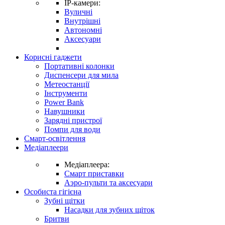
IP-камери:
Вуличні
Внутрішні
Автономні
Аксесуари
Корисні гаджети
Портативні колонки
Диспенсери для мила
Метеостанції
Інструменти
Power Bank
Навушники
Зарядні пристрої
Помпи для води
Смарт-освітлення
Медіаплеери
Медіаплеера:
Смарт приставки
Аэро-пульти та аксесуари
Особиста гігієна
Зубні щітки
Насадки для зубних щіток
Бритви