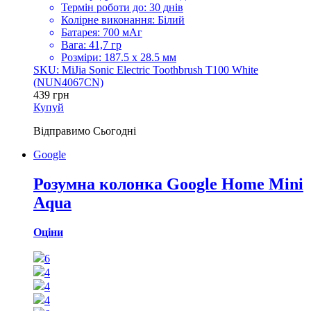
Термін роботи до: 30 днів
Колірне виконання: Білий
Батарея: 700 мАг
Вага: 41,7 гр
Розміри: 187.5 x 28.5 мм
SKU: MiJia Sonic Electric Toothbrush T100 White
(NUN4067CN)
439
грн
Купуй
Відправимо
Сьогодні
Google
Розумна колонка Google Home Mini
Aqua
Оціни
6
4
4
4