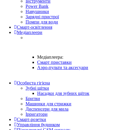
Інструменти
Power Bank
Навушники
Зарядні пристрої
Помпи для води
Смарт-освітлення
Медіаплеери
Медіаплеера:
Смарт приставки
Аэро-пульти та аксесуари
Особиста гігієна
Зубні щітки
Насадки для зубних щіток
Бритви
Машинки для стрижки
Диспенсери для мила
Ірригатори
Смарт-розетки
Управління будинком
Підсилювачі GSM сигналу