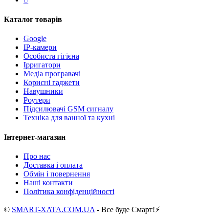
Каталог товарів
Google
IP-камери
Особиста гігієна
Ірригатори
Медіа програвачі
Корисні гаджети
Навушники
Роутери
Підсилювачі GSM сигналу
Техніка для ванної та кухні
Інтернет-магазин
Про нас
Доставка і оплата
Обмін і повернення
Наші контакти
Політика конфіденційності
©
SMART-XATA.COM.UA
- Все буде Смарт!⚡️