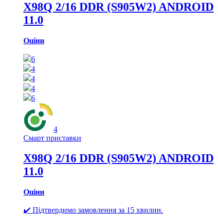
X98Q 2/16 DDR (S905W2) ANDROID
11.0
Оціни
6
4
4
4
6
4
Смарт приставки
X98Q 2/16 DDR (S905W2) ANDROID
11.0
Оціни
✔️ Підтвердимо замовлення за 15 хвилин.