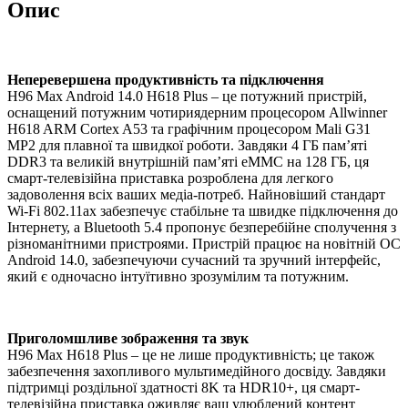
Опис
Неперевершена продуктивність та підключення
H96 Max Android 14.0 H618 Plus – це потужний пристрій,
оснащений потужним чотириядерним процесором Allwinner
H618 ARM Cortex A53 та графічним процесором Mali G31
MP2 для плавної та швидкої роботи. Завдяки 4 ГБ пам’яті
DDR3 та великій внутрішній пам’яті eMMC на 128 ГБ, ця
смарт-телевізійна приставка розроблена для легкого
задоволення всіх ваших медіа-потреб. Найновіший стандарт
Wi-Fi 802.11ax забезпечує стабільне та швидке підключення до
Інтернету, а Bluetooth 5.4 пропонує безперебійне сполучення з
різноманітними пристроями. Пристрій працює на новітній ОС
Android 14.0, забезпечуючи сучасний та зручний інтерфейс,
який є одночасно інтуїтивно зрозумілим та потужним.
Приголомшливе зображення та звук
H96 Max H618 Plus – це не лише продуктивність; це також
забезпечення захопливого мультимедійного досвіду. Завдяки
підтримці роздільної здатності 8K та HDR10+, ця смарт-
телевізійна приставка оживляє ваш улюблений контент