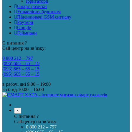
Ірригатори
Смарт-розетки
Управління будинком
Підсилювачі GSM сигналу
Роутери
Google
Геймпади
Є питання ?
Call-центр на зв’язку:
0 800 212 – 797
(096) 665 – 65 – 15
(093) 665 – 65 – 15
(095) 665 – 65 – 15
в рабочі дні
9:00 – 19:00
в сб-нд
10:00 – 16:00
×
Є питання ?
Call-центр на зв’язку:
0 800 212 – 797