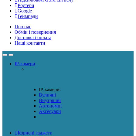
Роутери
Google
Геймпади
Про нас
Обмін і повернення
Доставка і оплата
Наші контакти
IP-камери
IP-камери:
Вуличні
Внутрішні
Автономні
Аксесуари
Корисні гаджети