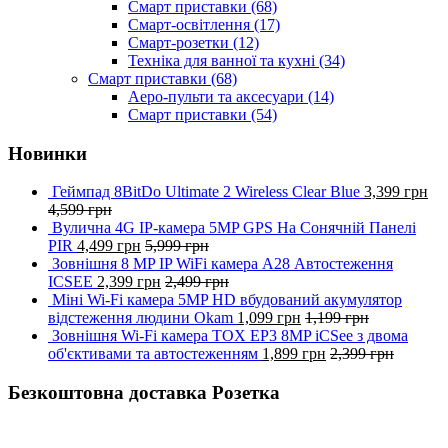
Смарт приставки
(68)
Смарт-освітлення
(17)
Смарт-розетки
(12)
Техніка для ванної та кухні
(34)
Смарт приставки
(68)
Аеро-пульти та аксесуари
(14)
Смарт приставки
(54)
Новинки
Геймпад 8BitDo Ultimate 2 Wireless Clear Blue
3,399
грн
4,599
грн
Вулична 4G IP-камера 5MP GPS На Сонячній Панелі
PIR
4,499
грн
5,999
грн
Зовнішня 8 MP IP WiFi камера A28 Автостеження
ICSEE
2,399
грн
2,499
грн
Міні Wi-Fi камера 5MP HD вбудований акумулятор
відстеження людини Okam
1,099
грн
1,199
грн
Зовнішня Wi-Fi камера TOX EP3 8MP iCSee з двома
об'єктивами та автостеженням
1,899
грн
2,399
грн
Безкоштовна доставка Розетка