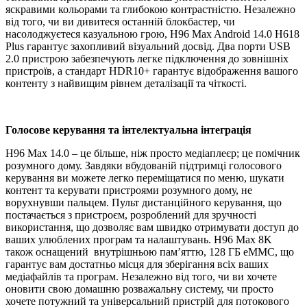
яскравими кольорами та глибокою контрастністю. Незалежно
від того, чи ви дивитеся останній блокбастер, чи
насолоджуєтеся казуальною грою, H96 Max Android 14.0 H618
Plus гарантує захопливий візуальний досвід. Два порти USB
2.0 пристрою забезпечують легке підключення до зовнішніх
пристроїв, а стандарт HDR10+ гарантує відображення вашого
контенту з найвищим рівнем деталізації та чіткості.
Голосове керування та інтелектуальна інтеграція
H96 Max 14.0 – це більше, ніж просто медіаплеєр; це помічник
розумного дому. Завдяки вбудованій підтримці голосового
керування ви можете легко переміщатися по меню, шукати
контент та керувати пристроями розумного дому, не
ворухнувши пальцем. Пульт дистанційного керування, що
постачається з пристроєм, розроблений для зручності
використання, що дозволяє вам швидко отримувати доступ до
ваших улюблених програм та налаштувань. H96 Max 8K
також оснащений внутрішньою пам’яттю, 128 ГБ eMMC, що
гарантує вам достатньо місця для зберігання всіх ваших
медіафайлів та програм. Незалежно від того, чи ви хочете
оновити свою домашню розважальну систему, чи просто
хочете потужний та універсальний пристрій для потокового