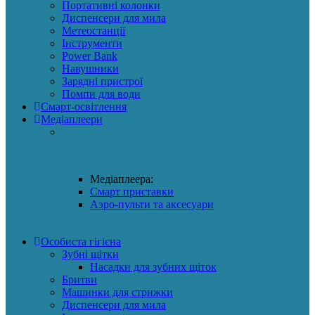
Портативні колонки
Диспенсери для мила
Метеостанції
Інструменти
Power Bank
Навушники
Зарядні пристрої
Помпи для води
Смарт-освітлення
Медіаплеери
Медіаплеера:
Смарт приставки
Аэро-пульти та аксесуари
Особиста гігієна
Зубні щітки
Насадки для зубних щіток
Бритви
Машинки для стрижки
Диспенсери для мила