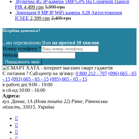
Вулична 4G IP-камера 5MP GPS На Сонячній Панелі
PIR
4,499
грн
5,999
грн
Зовнішня 8 MP IP WiFi камера A28 Автостеження
ICSEE
2,399
грн
2,499
грн
Потрібна допомога?
...ми перезвонимо Вам
на протязі 10 хвилин
Номер телефону
*
Website
Передзвоніть мені
Є питання ? Call-центр на зв'язку:
0 800 212 - 797
(096) 665 - 65
- 15
(093) 665 - 65 - 15
(095) 665 - 65 - 15
в рабочі дні
9:00 - 19:00
в сб-нд
10:00 - 16:00
Адреса:
вул. Дачна, 1А (Нова пошта 22) Рівне, Рівненська
область, 33015, Україна