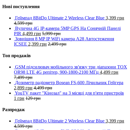
Нові поступлення
Геймпад 8BitDo Ultimate 2 Wireless Clear Blue
3,399
грн
4,599
грн
Вулична 4G IP-камера 5MP GPS На Сонячній Панелі
PIR
4,499
грн
5,999
грн
Зовнішня 8 MP IP WiFi камера A28 Автостеження
ICSEE
2,399
грн
2,499
грн
Топ продажів
GSM підсилювач мобільного зв'язку три діапазони TOX
OR98 LTE 4G репітер, 900-1800-2100 МГц
4,499
грн
7,499
грн
Дозиметр радіометр Bosean FS-600 Лічильник Гейгера
2,899
грн
4,499
грн
YouTV пакет "Кінозал" на 3 місяці для п'яти пристроїв
1
грн
129
грн
Разпродаж
Геймпад 8BitDo Ultimate 2 Wireless Clear Blue
3,399
грн
4,599
грн