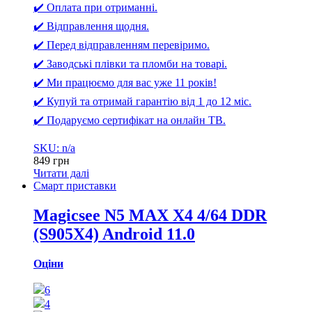
✔️ Оплата при отриманні.
✔️ Відправлення щодня.
✔️ Перед відправленням перевіримо.
✔️ Заводські плівки та пломби на товарі.
✔️ Ми працюємо для вас уже 11 років!
✔️ Купуй та отримай гарантію від 1 до 12 міс.
✔️ Подаруємо сертифікат на онлайн ТВ.
SKU: n/a
849
грн
Читати далі
Смарт приставки
Magicsee N5 MAX X4 4/64 DDR
(S905X4) Android 11.0
Оціни
6
4