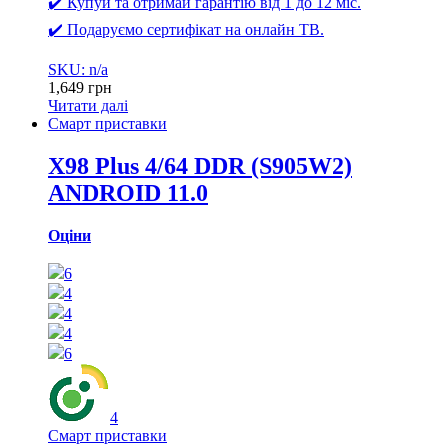
✔️ Купуй та отримай гарантію від 1 до 12 міс.
✔️ Подаруємо сертифікат на онлайн ТВ.
SKU: n/a
1,649
грн
Читати далі
Смарт приставки
X98 Plus 4/64 DDR (S905W2)
ANDROID 11.0
Оціни
6
4
4
4
6
4
Смарт приставки