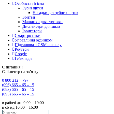
Особиста гігієна
Зубні щітки
Насадки для зубних щіток
Бритви
Машинки для стрижки
Диспенсери для мила
Ірригатори
Смарт-розетки
Управління будинком
Підсилювачі GSM сигналу
Роутери
Google
Геймпади
Є питання ?
Call-центр на зв’язку:
0 800 212 – 797
(096) 665 – 65 – 15
(093) 665 – 65 – 15
(095) 665 – 65 – 15
в рабочі дні
9:00 – 19:00
в сб-нд
10:00 – 16:00
Search