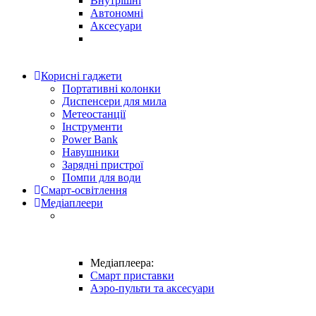
Внутрішні
Автономні
Аксесуари
Корисні гаджети
Портативні колонки
Диспенсери для мила
Метеостанції
Інструменти
Power Bank
Навушники
Зарядні пристрої
Помпи для води
Смарт-освітлення
Медіаплеери
Медіаплеера:
Смарт приставки
Аэро-пульти та аксесуари