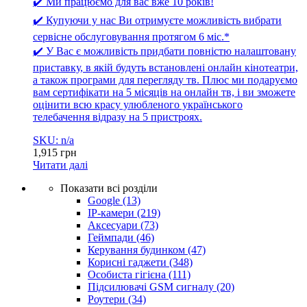
✔️ Ми працюємо для вас вже 10 років!
✔️ Купуючи у нас Ви отримуєте можливість вибрати
сервісне обслуговування протягом 6 міс.*
✔️ У Вас є можливість придбати повністю налаштовану
приставку, в якій будуть встановлені онлайн кінотеатри,
а також програми для перегляду тв. Плюс ми подаруємо
вам сертифікати на 5 місяців на онлайн тв, і ви зможете
оцінити всю красу улюбленого українського
телебачення відразу на 5 пристроях.
SKU: n/a
1,915
грн
Читати далі
Показати всі розділи
Google
(13)
IP-камери
(219)
Аксесуари
(73)
Геймпади
(46)
Керування будинком
(47)
Корисні гаджети
(348)
Особиста гігієна
(111)
Підсилювачі GSM сигналу
(20)
Роутери
(34)