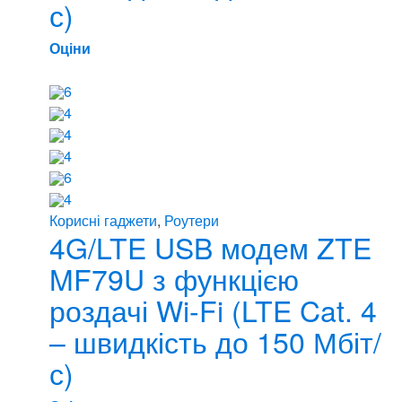
с)
Оціни
6
4
4
4
6
4
Корисні гаджети
,
Роутери
4G/LTE USB модем ZTE
MF79U з функцією
роздачі Wi-Fi (LTE Cat. 4
– швидкість до 150 Мбіт/
с)