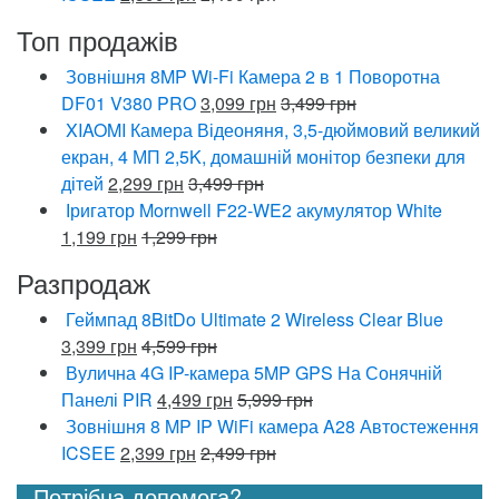
Топ продажів
Зовнішня 8MP Wi-Fi Камера 2 в 1 Поворотна
DF01 V380 PRO
3,099
грн
3,499
грн
XIAOMI Камера Відеоняня, 3,5-дюймовий великий
екран, 4 МП 2,5K, домашній монітор безпеки для
дітей
2,299
грн
3,499
грн
Іригатор Mornwell️ F22-WE2 акумулятор White
1,199
грн
1,299
грн
Разпродаж
Геймпад 8BitDo Ultimate 2 Wireless Clear Blue
3,399
грн
4,599
грн
Вулична 4G IP-камера 5MP GPS На Сонячній
Панелі PIR
4,499
грн
5,999
грн
Зовнішня 8 MP IP WiFi камера A28 Автостеження
ICSEE
2,399
грн
2,499
грн
Потрібна допомога?