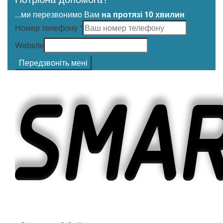
...ми перезвонимо Вам
на протязі 10 хвилин
Номер телефону
*
Website
Передзвоніть мені