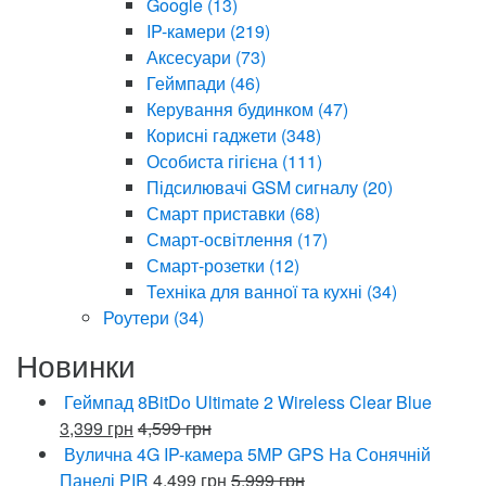
Google
(13)
IP-камери
(219)
Аксесуари
(73)
Геймпади
(46)
Керування будинком
(47)
Корисні гаджети
(348)
Особиста гігієна
(111)
Підсилювачі GSM сигналу
(20)
Смарт приставки
(68)
Смарт-освітлення
(17)
Смарт-розетки
(12)
Техніка для ванної та кухні
(34)
Роутери
(34)
Новинки
Геймпад 8BitDo Ultimate 2 Wireless Clear Blue
3,399
грн
4,599
грн
Вулична 4G IP-камера 5MP GPS На Сонячній
Панелі PIR
4,499
грн
5,999
грн