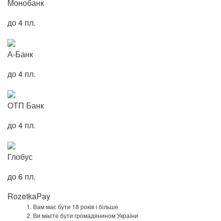
Монобанк
до 4 пл.
А-Банк
до 4 пл.
ОТП Банк
до 4 пл.
Глобус
до 6 пл.
RozetkaPay
Вам має бути 18 років і більше
Ви маєте бути громадянином України