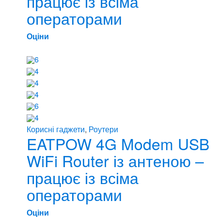
працює із всіма
операторами
Оціни
6
4
4
4
6
4
Корисні гаджети
,
Роутери
EATPOW 4G Modem USB
WiFi Router із антеною –
працює із всіма
операторами
Оціни