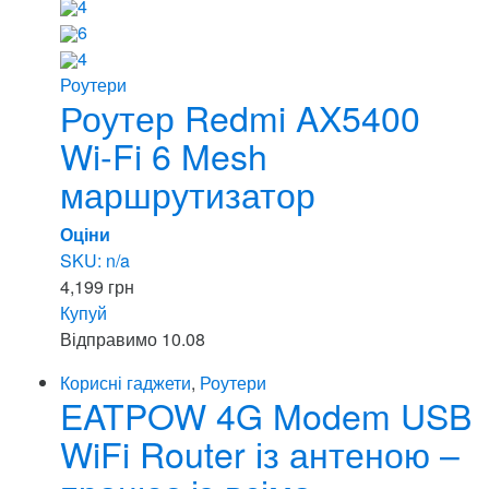
4
6
4
Роутери
Роутер Redmi AX5400
Wi-Fi 6 Mesh
маршрутизатор
Оціни
SKU: n/a
4,199
грн
Купуй
Відправимо
10.08
Корисні гаджети
,
Роутери
EATPOW 4G Modem USB
WiFi Router із антеною –