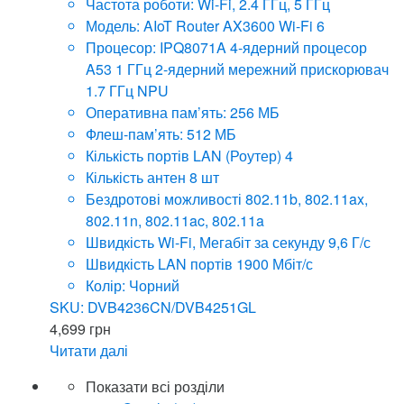
Частота роботи: Wi-Fi, 2.4 ГГц, 5 ГГц
Модель: AIoT Router AX3600 Wi-Fi 6
Процесор: IPQ8071A 4-ядерний процесор
A53 1 ГГц 2-ядерний мережний прискорювач
1.7 ГГц NPU
Оперативна пам’ять: 256 МБ
Флеш-пам’ять: 512 МБ
Кількість портів LAN (Роутер) 4
Кількість антен 8 шт
Бездротові можливості 802.11b, 802.11ax,
802.11n, 802.11ac, 802.11a
Швидкість Wi-Fi, Мегабіт за секунду 9,6 Г/с
Швидкість LAN портів 1900 Мбіт/с
Колір: Чорний
SKU: DVB4236CN/DVB4251GL
4,699
грн
Читати далі
Показати всі розділи