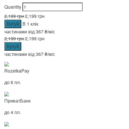
Quantity
2,199
грн
2,199
грн
Купуй
В 1 клік
частинами від
367 ₴/міс
2,199
грн
2,199
грн
Купуй
частинами від
367 ₴/міс
RozetkaPay
до 6 пл.
ПриватБанк
до 4 пл.