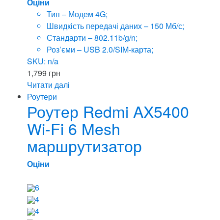
Оціни
Тип – Модем 4G;
Швидкість передачі даних – 150 Мб/с;
Стандарти – 802.11b/g/n;
Роз’єми – USB 2.0/SIM-карта;
SKU: n/a
1,799
грн
Читати далі
Роутери
Роутер Redmi AX5400
Wi-Fi 6 Mesh
маршрутизатор
Оціни
6
4
4