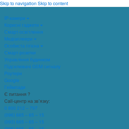
Skip to navigation
Skip to content
IP-камери
Корисні гаджети
Смарт-освітлення
Медіаплеери
Особиста гігієна
Смарт-розетки
Управління будинком
Підсилювачі GSM сигналу
Роутери
Google
Геймпади
Є питання ?
Call-центр на зв’язку:
0 800 212 – 797
(096) 665 – 65 – 15
(093) 665 – 65 – 15
(095) 665 – 65 – 15