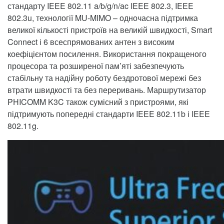
стандарту IEEE 802.11 a/b/g/n/ac IEEE 802.3, IEEE
802.3u, технології MU-MIMO – одночасна підтримка
великої кількості пристроїв на великій швидкості, Smart
Connect і 6 всеспрямованих антен з високим
коефіцієнтом посилення. Використання покращеного
процесора та розширеної пам’яті забезпечують
стабільну та надійну роботу бездротової мережі без
втрати швидкості та без переривань. Маршрутизатор
PHICOMM K3C також сумісний з пристроями, які
підтримують попередні стандарти IEEE 802.11b і IEEE
802.11g.