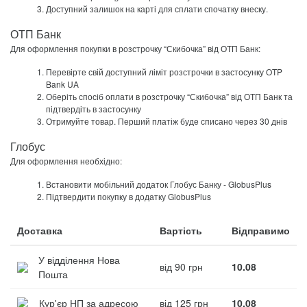
Доступний залишок на карті для сплати спочатку внеску.
ОТП Банк
Для оформлення покупки в розстрочку “Скибочка” від ОТП Банк:
Перевірте свій доступний ліміт розстрочки в застосунку OTP
Bank UA
Оберіть спосіб оплати в розстрочку “Скибочка” від ОТП Банк та
підтвердіть в застосунку
Отримуйте товар. Перший платіж буде списано через 30 днів
Глобус
Для оформлення необхідно:
Встановити мобільний додаток Глобус Банку - GlobusPlus
Підтвердити покупку в додатку GlobusPlus
Доставка
Вартість
Відправимо
У відділення Нова
від 90 грн
10.08
Пошта
Кур'єр НП за адресою
від 125 грн
10.08