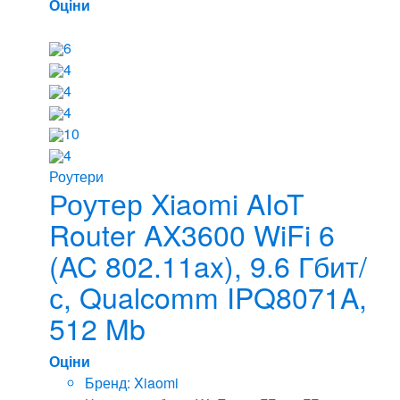
Оціни
6
4
4
4
10
4
Роутери
Роутер Xiaomi AIoT
Router AX3600 WiFi 6
(AC 802.11ax), 9.6 Гбит/
с, Qualcomm IPQ8071A,
512 Mb
Оціни
Бренд: Xiaomi