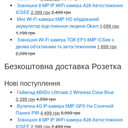
Зовнішня 8 MP IP WiFi камера A28 Автостеження
ICSEE
2,399
грн
2,499
грн
Міні Wi-Fi камера 5MP HD вбудований
акумулятор відстеження людини Okam
1,099
грн
1,199
грн
Зовнішня Wi-Fi камера TOX EP3 8MP iCSee з
двома об'єктивами та автостеженням
1,899
грн
2,399
грн
Безкоштовна доставка Розетка
Нові поступлення
Геймпад 8BitDo Ultimate 2 Wireless Clear Blue
3,399
грн
4,599
грн
Вулична 4G IP-камера 5MP GPS На Сонячній
Панелі PIR
4,499
грн
5,999
грн
Зовнішня 8 MP IP WiFi камера A28 Автостеження
ICSEE
2,399
грн
2,499
грн