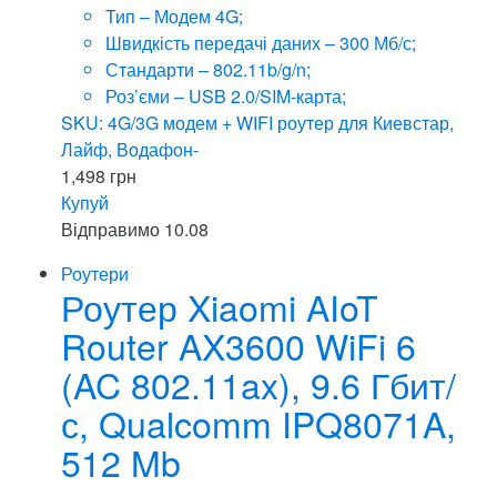
Тип – Модем 4G;
Швидкість передачі даних – 300 Мб/с;
Стандарти – 802.11b/g/n;
Роз’єми – USB 2.0/SIM-карта;
SKU: 4G/3G модем + WIFI роутер для Киевстар,
Лайф, Водафон-
1,498
грн
Купуй
Відправимо
10.08
Роутери
Роутер Xiaomi AIoT
Router AX3600 WiFi 6
(AC 802.11ax), 9.6 Гбит/
с, Qualcomm IPQ8071A,
512 Mb