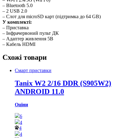
– Bluetooth 5.0
– 2 USB 2.0
– Слот для microSD карт (підтримка до 64 GB)
У комплекті:
– Приставка
– Інфрачервоний пульт ДК
– Адаптер живлення 5В
– Кабель HDMI
Схожі товари
Смарт приставки
Tanix W2 2/16 DDR (S905W2)
ANDROID 11.0
Оціни
6
4
4
4