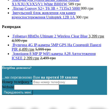
X1/X3U/X3/X5/V1 White BH01W
589
грн
Ліхтар Convoy S2+ T6 3B + 7135x3 5000
999
грн
Імпульсний блок живлення для камер
відеоспостереження Unitoptek 12B 1A
300
грн
Разпродаж
Геймпад 8BitDo Ultimate 2 Wireless Clear Blue
3,399
грн
4,599
грн
Вулична 4G IP-камера 5MP GPS На Сонячній Панелі
PIR
4,499
грн
5,999
грн
Зовнішня 8 MP IP WiFi камера A28 Автостеження
ICSEE
2,399
грн
2,499
грн
Потрібна допомога?
...ми перезвонимо Вам
на протязі 10 хвилин
Номер телефону
*
Website
Передзвоніть мені