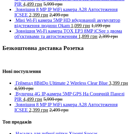
PIR
4,499
грн
5,999
грн
Зовнішня 8 MP IP WiFi камера A28 Автостеження
ICSEE
2,399
грн
2,499
грн
Міні Wi-Fi камера 5MP HD вбудований акумулятор
відстеження людини Okam
1,099
грн
1,199
грн
Зовнішня Wi-Fi камера TOX EP3 8MP iCSee з двома
об'єктивами та автостеженням
1,899
грн
2,399
грн
Безкоштовна доставка Розетка
Нові поступлення
Геймпад 8BitDo Ultimate 2 Wireless Clear Blue
3,399
грн
4,599
грн
Вулична 4G IP-камера 5MP GPS На Сонячній Панелі
PIR
4,499
грн
5,999
грн
Зовнішня 8 MP IP WiFi камера A28 Автостеження
ICSEE
2,399
грн
2,499
грн
Топ продажів
Насадка для зубної щітки Xiaomi Soocas