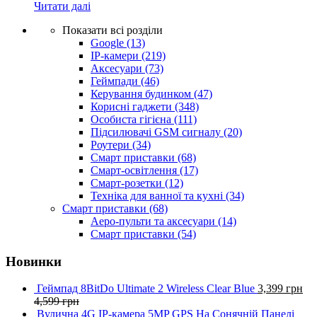
Читати далі
Показати всі розділи
Google
(13)
IP-камери
(219)
Аксесуари
(73)
Геймпади
(46)
Керування будинком
(47)
Корисні гаджети
(348)
Особиста гігієна
(111)
Підсилювачі GSM сигналу
(20)
Роутери
(34)
Смарт приставки
(68)
Смарт-освітлення
(17)
Смарт-розетки
(12)
Техніка для ванної та кухні
(34)
Смарт приставки
(68)
Аеро-пульти та аксесуари
(14)
Смарт приставки
(54)
Новинки
Геймпад 8BitDo Ultimate 2 Wireless Clear Blue
3,399
грн
4,599
грн
Вулична 4G IP-камера 5MP GPS На Сонячній Панелі