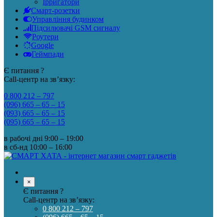
Ірригатори
Смарт-розетки
Управління будинком
Підсилювачі GSM сигналу
Роутери
Google
Геймпади
Є питання ?
Call-центр на зв’язку:
0 800 212 – 797
(096) 665 – 65 – 15
(093) 665 – 65 – 15
(095) 665 – 65 – 15
в рабочі дні
9:00 – 19:00
в сб-нд
10:00 – 16:00
×
Є питання ?
Call-центр на зв’язку:
0 800 212 – 797