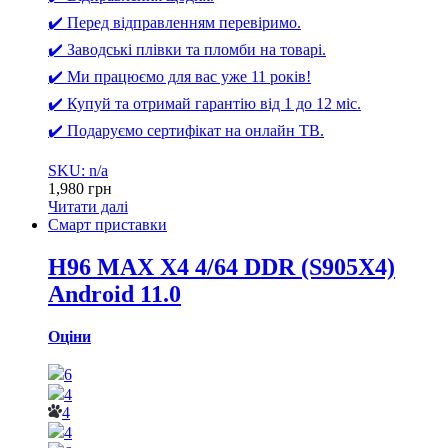
✔️ Перед відправленням перевіримо.
✔️ Заводські плівки та пломби на товарі.
✔️ Ми працюємо для вас уже 11 років!
✔️ Купуй та отримай гарантію від 1 до 12 міс.
✔️ Подаруємо сертифікат на онлайн ТВ.
SKU: n/a
1,980
грн
Читати далі
Смарт приставки
H96 MAX X4 4/64 DDR (S905X4)
Android 11.0
Оціни
6
4
4
4