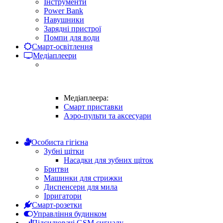
Інструменти
Power Bank
Навушники
Зарядні пристрої
Помпи для води
Смарт-освітлення
Медіаплеери
Медіаплеера:
Смарт приставки
Аэро-пульти та аксесуари
Особиста гігієна
Зубні щітки
Насадки для зубних щіток
Бритви
Машинки для стрижки
Диспенсери для мила
Ірригатори
Смарт-розетки
Управління будинком
Підсилювачі GSM сигналу