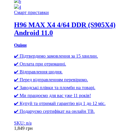
6
4
Смарт приставки
H96 MAX X4 4/64 DDR (S905X4)
Android 11.0
Оціни
✔️ Підтвердимо замовлення за 15 хвилин.
✔️ Оплата при отриманні.
✔️ Відправлення щодня.
✔️ Перед відправленням перевіримо.
✔️ Заводські плівки та пломби на товарі.
✔️ Ми працюємо для вас уже 11 років!
✔️ Купуй та отримай гарантію від 1 до 12 міс.
✔️ Подаруємо сертифікат на онлайн ТВ.
SKU: n/a
1,849
грн