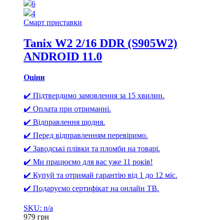
6
4
Смарт приставки
Tanix W2 2/16 DDR (S905W2)
ANDROID 11.0
Оціни
✔️ Підтвердимо замовлення за 15 хвилин.
✔️ Оплата при отриманні.
✔️ Відправлення щодня.
✔️ Перед відправленням перевіримо.
✔️ Заводські плівки та пломби на товарі.
✔️ Ми працюємо для вас уже 11 років!
✔️ Купуй та отримай гарантію від 1 до 12 міс.
✔️ Подаруємо сертифікат на онлайн ТВ.
SKU: n/a
979
грн