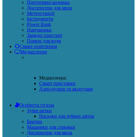
Портативні колонки
Диспенсери для мила
Метеостанції
Інструменти
Power Bank
Навушники
Зарядні пристрої
Помпи для води
Смарт-освітлення
Медіаплеери
Медіаплеера:
Смарт приставки
Аэро-пульти та аксесуари
Особиста гігієна
Зубні щітки
Насадки для зубних щіток
Бритви
Машинки для стрижки
Диспенсери для мила