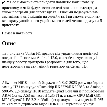
✔️ У Вас є можливість придбати повністю налаштовану
приставку, в якій будуть встановлені онлайн кінотеатри, а
також програми для перегляду тв. Плюс ми подаруємо вам
сертифікати на 5 місяців на онлайн тв, і ви зможете оцінити
всю красу улюбленого українського телебачення відразу на 5
пристроях.
Немає в наявності
Опис
ТБ приставка Vontar H1 працює під управлінням новітньої
операційної системи Android 12.0, яка забезпечує плавну і
швидку роботу пристрою і розроблена для того, щоб
перетворити ваш звичайний телевізор на Смарт ТВ.
Allwinner H618 – новий бюджетний SoC 2023 року, що йде на
заміну H3 і конкурує з Rockchip RK3229/RK3228A та Amlogic
S905W. До складу H618 входять Quad Core чіп із процесорами
ARM Cortex-A53 на частоті 1,35 ГГц, а також GPU Mali-G31
MP2 (OpenGL ES 3.2 та Vulkan) з декодуванням кодеків H.265
та VP9 та підтримкою відео HDR10. Є фірмовий двигун