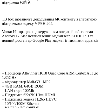
підтримка WiFi 6.
ТВ box забезпечує декодування 6К контенту з апаратною
підтримкою кодеку VP9 H.265.
Vontar H1 працює під керуванням операційної системи
Android 12, має встановлений медіаплеєр KODI 17.3 та
повний доступ до Google Play маркет із тисячами додатків.
– Процесор Allwinner H618 Quad Core ARM Cortex A53 до
1,35GHz
– відеоадаптер Mali-G31 MP2
– 4GB RAM, 64GB ROM
– LAN-порт 100Mb
– Підтримка 6Kx2K Ultra HDMI
– Підтримка кодека H.265 HEVC
– 10/100/100M Ethernet
– Wi-FI 2.4/5G (WiFI 6)