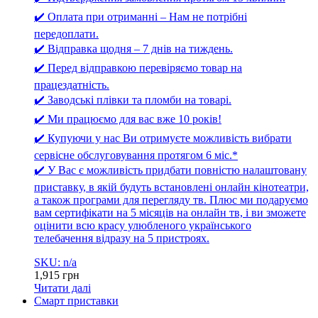
✔️ Оплата при отриманні – Нам не потрібні
передоплати.
✔️ Відправка щодня – 7 днів на тиждень.
✔️ Перед відправкою перевіряємо товар на
працездатність.
✔️ Заводські плівки та пломби на товарі.
✔️ Ми працюємо для вас вже 10 років!
✔️ Купуючи у нас Ви отримуєте можливість вибрати
сервісне обслуговування протягом 6 міс.*
✔️ У Вас є можливість придбати повністю налаштовану
приставку, в якій будуть встановлені онлайн кінотеатри,
а також програми для перегляду тв. Плюс ми подаруємо
вам сертифікати на 5 місяців на онлайн тв, і ви зможете
оцінити всю красу улюбленого українського
телебачення відразу на 5 пристроях.
SKU: n/a
1,915
грн
Читати далі
Смарт приставки