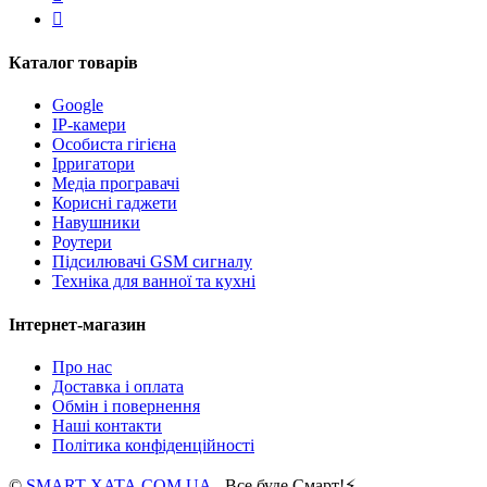
Каталог товарів
Google
IP-камери
Особиста гігієна
Ірригатори
Медіа програвачі
Корисні гаджети
Навушники
Роутери
Підсилювачі GSM сигналу
Техніка для ванної та кухні
Інтернет-магазин
Про нас
Доставка і оплата
Обмін і повернення
Наші контакти
Політика конфіденційності
©
SMART-XATA.COM.UA
- Все буде Смарт!⚡️