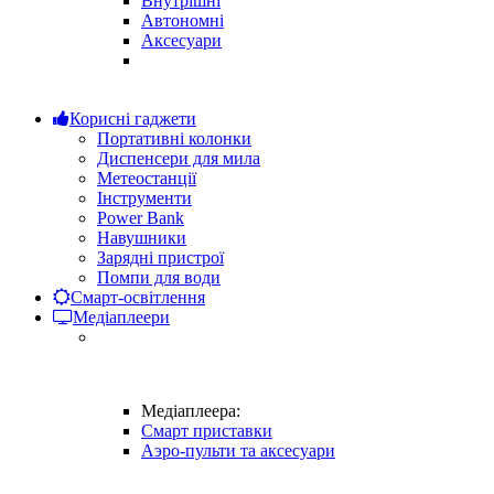
Внутрішні
Автономні
Аксесуари
Корисні гаджети
Портативні колонки
Диспенсери для мила
Метеостанції
Інструменти
Power Bank
Навушники
Зарядні пристрої
Помпи для води
Смарт-освітлення
Медіаплеери
Медіаплеера:
Смарт приставки
Аэро-пульти та аксесуари