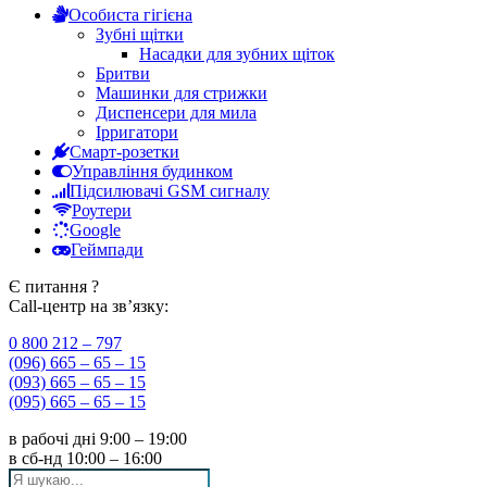
Особиста гігієна
Зубні щітки
Насадки для зубних щіток
Бритви
Машинки для стрижки
Диспенсери для мила
Ірригатори
Смарт-розетки
Управління будинком
Підсилювачі GSM сигналу
Роутери
Google
Геймпади
Є питання ?
Call-центр на зв’язку:
0 800 212 – 797
(096) 665 – 65 – 15
(093) 665 – 65 – 15
(095) 665 – 65 – 15
в рабочі дні
9:00 – 19:00
в сб-нд
10:00 – 16:00
Search