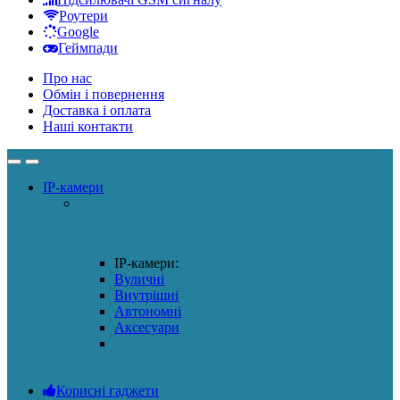
Роутери
Google
Геймпади
Про нас
Обмін і повернення
Доставка і оплата
Наші контакти
IP-камери
IP-камери:
Вуличні
Внутрішні
Автономні
Аксесуари
Корисні гаджети