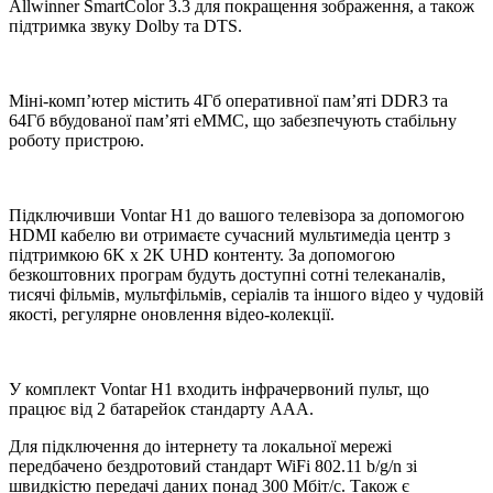
Allwinner SmartColor 3.3 для покращення зображення, а також
підтримка звуку Dolby та DTS.
Міні-комп’ютер містить 4Гб оперативної пам’яті DDR3 та
64Гб вбудованої пам’яті eMMC, що забезпечують стабільну
роботу пристрою.
Підключивши Vontar H1 до вашого телевізора за допомогою
HDMI кабелю ви отримаєте сучасний мультимедіа центр з
підтримкою 6K x 2K UHD контенту. За допомогою
безкоштовних програм будуть доступні сотні телеканалів,
тисячі фільмів, мультфільмів, серіалів та іншого відео у чудовій
якості, регулярне оновлення відео-колекції.
У комплект Vontar H1 входить інфрачервоний пульт, що
працює від 2 батарейок стандарту AAA.
Для підключення до інтернету та локальної мережі
передбачено бездротовий стандарт WiFi 802.11 b/g/n зі
швидкістю передачі даних понад 300 Мбіт/с. Також є