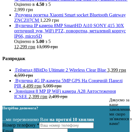
Оцінено в
4.50
з 5
2,999
грн
Розумна розетка Xiaomi Smart socket Bluetooth Gateway
ZNCZ07CM
1,229
грн
Вулична IP камера 8MP SmartHD Ai10 SONY 415 30X
оптичний зум, WiFi PTZ, поворотна, металевий корпус
IP66, microSD
Оцінено в
5.00
з 5
12,299
грн
13,999
грн
Разпродаж
Геймпад 8BitDo Ultimate 2 Wireless Clear Blue
3,399
грн
4,599
грн
Вулична 4G IP-камера 5MP GPS На Сонячній Панелі
PIR
4,499
грн
5,999
грн
Зовнішня 8 MP IP WiFi камера A28 Автостеження
ICSEE
2,399
грн
2,499
грн
Дякуємо за
ваше
Потрібна допомога?
замовлення,
ми скоро
зв'яжемося з
...ми перезвонимо Вам
на протязі 10 хвилин
вами!
Номер телефону
*
Email