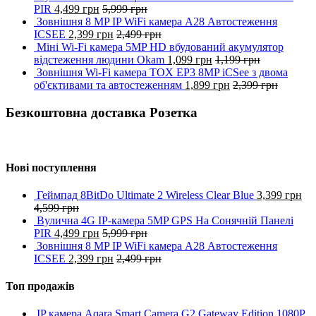
PIR
4,499
грн
5,999
грн
Зовнішня 8 MP IP WiFi камера A28 Автостеження
ICSEE
2,399
грн
2,499
грн
Міні Wi-Fi камера 5MP HD вбудований акумулятор
відстеження людини Okam
1,099
грн
1,199
грн
Зовнішня Wi-Fi камера TOX EP3 8MP iCSee з двома
об'єктивами та автостеженням
1,899
грн
2,399
грн
Безкоштовна доставка Розетка
Нові поступлення
Геймпад 8BitDo Ultimate 2 Wireless Clear Blue
3,399
грн
4,599
грн
Вулична 4G IP-камера 5MP GPS На Сонячній Панелі
PIR
4,499
грн
5,999
грн
Зовнішня 8 MP IP WiFi камера A28 Автостеження
ICSEE
2,399
грн
2,499
грн
Топ продажів
IP камера Aqara Smart Camera G2 Gateway Edition 1080P