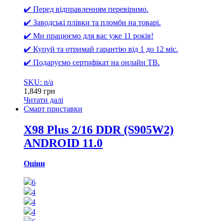
✔️ Перед відправленням перевіримо.
✔️ Заводські плівки та пломби на товарі.
✔️ Ми працюємо для вас уже 11 років!
✔️ Купуй та отримай гарантію від 1 до 12 міс.
✔️ Подаруємо сертифікат на онлайн ТВ.
SKU: n/a
1,849
грн
Читати далі
Смарт приставки
X98 Plus 2/16 DDR (S905W2)
ANDROID 11.0
Оціни
6
4
4
4