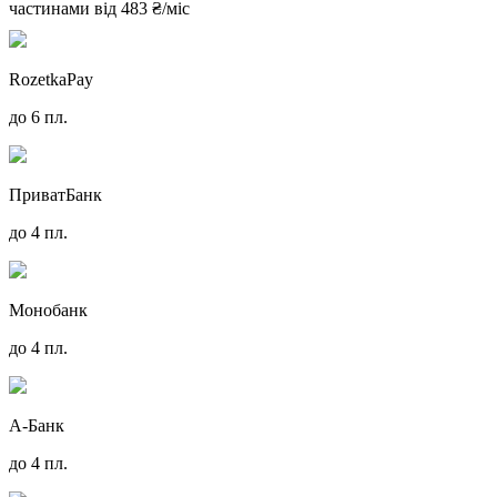
частинами від
483 ₴/міс
RozetkaPay
до 6 пл.
ПриватБанк
до 4 пл.
Монобанк
до 4 пл.
А-Банк
до 4 пл.