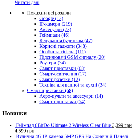
Читати далі
Показати всі розділи
Google
(13)
IP-камери
(219)
Аксесуари
(73)
Геймпади
(46)
Керування будинком
(47)
Корисні гаджети
(348)
Особиста гігієна
(111)
Підсилювачі GSM сигналу
(20)
Роутери
(34)
Смарт приставки
(68)
Смарт-освітлення
(17)
Смарт-розетки
(12)
Техніка для ванної та кухні
(34)
Смарт приставки
(68)
Аеро-пульти та аксесуари
(14)
Смарт приставки
(54)
Новинки
Геймпад 8BitDo Ultimate 2 Wireless Clear Blue
3,399
грн
4,599
грн
Вулична 4G IP-камера 5MP GPS На Сонячній Панелі