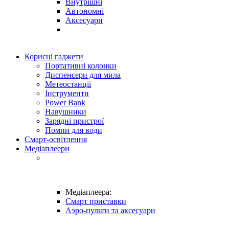
Внутрішні
Автономні
Аксесуари
Корисні гаджети
Портативні колонки
Диспенсери для мила
Метеостанції
Інструменти
Power Bank
Навушники
Зарядні пристрої
Помпи для води
Смарт-освітлення
Медіаплеери
Медіаплеера:
Смарт приставки
Аэро-пульти та аксесуари