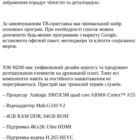
зображення порадує чіткістю та деталізацією.
За замовчуванням ТВ-приставка має мінімальний набір
основних програм. При необхідності список можна
доповнити будь-якими програмами з маркету Google,
встановити офісний пакет, месенджери та клієнти соціальних
мереж.
X96 M200 має уніфікований дизайн корпусу та продумане
розташування елементів на друкованій платі. Тому всі
компоненти навіть за постійного навантаження не
перегріваються. Пристрій має тривалий термін служби.
– Процесор Amlogic S905X5M quad core ARM® Cortex™ A55
– Відеоадаптер Mali-G310 V2
– 4GB RAM DDR, 64GB ROM
– Підтримка 4Kx2K Ultra HDMI
– Підтримка кодека H.265 HEVC