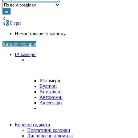
for:
0
0
грн
Немає товарів у кошику.
Каталог товарів
IP-камери
IP-камери:
Вуличні
Внутрішні
Автономні
Аксесуари
Корисні гаджети
Портативні колонки
Диспенсери для мила