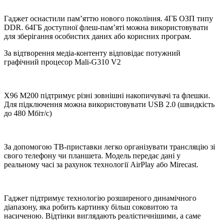
Гаджет оснастили пам’яттю нового покоління. 4ГБ ОЗП типу
DDR. 64ГБ доступної флеш-пам’яті можна використовувати
для зберігання особистих даних або корисних програм.
За відтворення медіа-контенту відповідає потужний
графічний процесор Mali-G310 V2
X96 M200 підтримує різні зовнішні накопичувачі та флешки.
Для підключення можна використовувати USB 2.0 (швидкість
до 480 Мбіт/с)
За допомогою ТВ-приставки легко організувати трансляцію зі
свого телефону чи планшета. Модель передає дані у
реальному часі за рахунок технології AirPlay або Mirecast.
Гаджет підтримує технологію розширеного динамічного
діапазону, яка робить картинку більш соковитою та
насиченою. Відтінки виглядають реалістичнішими, а саме