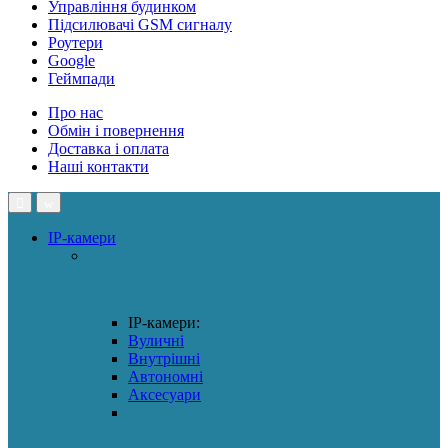
Управління будинком
Підсилювачі GSM сигналу
Роутери
Google
Геймпади
Про нас
Обмін і повернення
Доставка і оплата
Наші контакти
IP-камери
IP-камери:
Вуличні
Внутрішні
Автономні
Аксесуари