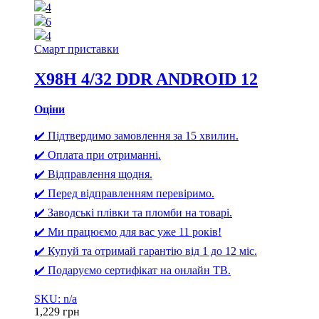
4
6
4
Смарт приставки
X98H 4/32 DDR ANDROID 12
Оціни
✔️ Підтвердимо замовлення за 15 хвилин.
✔️ Оплата при отриманні.
✔️ Відправлення щодня.
✔️ Перед відправленням перевіримо.
✔️ Заводські плівки та пломби на товарі.
✔️ Ми працюємо для вас уже 11 років!
✔️ Купуй та отримай гарантію від 1 до 12 міс.
✔️ Подаруємо сертифікат на онлайн ТВ.
SKU: n/a
1,229
грн