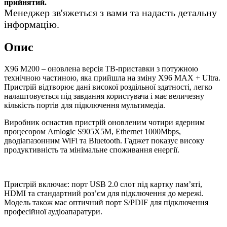
прийнятий.
Менеджер зв'яжеться з вами та надасть детальну
інформацію.
Опис
X96 M200 – оновлена версія ТВ-приставки з потужною
технічною частиною, яка прийшла на зміну X96 MAX + Ultra.
Пристрій відтворює дані високої роздільної здатності, легко
налаштовується під завдання користувача і має величезну
кількість портів для підключення мультимедіа.
Виробник оснастив пристрій оновленим чотири ядерним
процесором Amlogic S905X5M, Ethernet 1000Mbps,
дводіапазонним WiFi та Bluetooth. Гаджет показує високу
продуктивність та мінімальне споживання енергії.
Пристрій включає: порт USB 2.0 слот під картку пам’яті,
HDMI та стандартний роз’єм для підключення до мережі.
Модель також має оптичний порт S/PDIF для підключення
професійної аудіоапаратури.