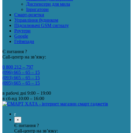
Диспенсери для мила
Ірригатори
Смарт-розетки
Управління будинком
Підсилювачі GSM сигналу
Роутери
Google
Геймпади
Є питання ?
Call-центр на зв’язку:
0 800 212 – 797
(096) 665 – 65 – 15
(093) 665 – 65 – 15
(095) 665 – 65 – 15
в рабочі дні
9:00 – 19:00
в сб-нд
10:00 – 16:00
×
Є питання ?
Call-центр на зв’язку: