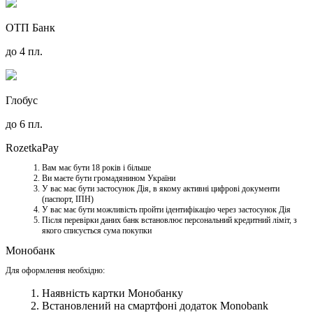
ОТП Банк
до 4 пл.
Глобус
до 6 пл.
RozetkaPay
Вам має бути 18 років і більше
Ви маєте бути громадянином України
У вас має бути застосунок Дія, в якому активні цифрові документи
(паспорт, ІПН)
У вас має бути можливість пройти ідентифікацію через застосунок Дія
Після перевірки даних банк встановлює персональний кредитний ліміт, з
якого списується сума покупки
Монобанк
Для оформлення необхідно:
Наявність картки Монобанку
Встановлений на смартфоні додаток Monobank