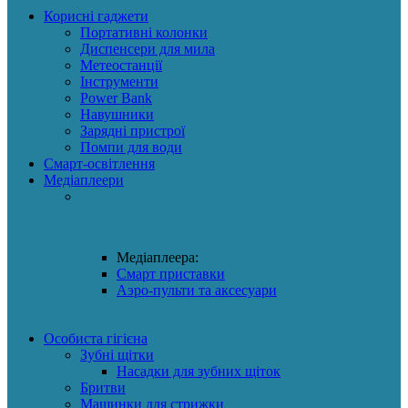
Корисні гаджети
Портативні колонки
Диспенсери для мила
Метеостанції
Інструменти
Power Bank
Навушники
Зарядні пристрої
Помпи для води
Смарт-освітлення
Медіаплеери
Медіаплеера:
Смарт приставки
Аэро-пульти та аксесуари
Особиста гігієна
Зубні щітки
Насадки для зубних щіток
Бритви
Машинки для стрижки