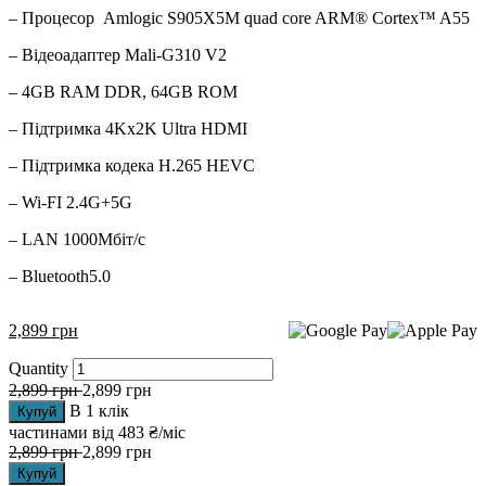
– Процесор Amlogic S905X5M quad core ARM® Cortex™ A55
– Відеоадаптер Mali-G310 V2
– 4GB RAM DDR, 64GB ROM
– Підтримка 4Kx2K Ultra HDMI
– Підтримка кодека H.265 HEVC
– Wi-FI 2.4G+5G
– LAN 1000Мбіт/с
– Bluetooth5.0
2,899
грн
Quantity
2,899
грн
2,899
грн
В 1 клік
Купуй
частинами від
483 ₴/міс
2,899
грн
2,899
грн
Купуй