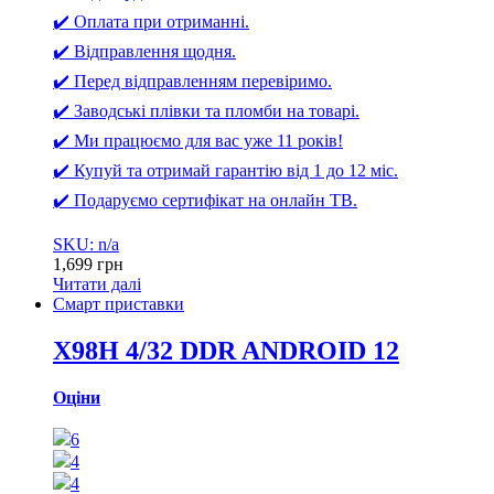
✔️ Оплата при отриманні.
✔️ Відправлення щодня.
✔️ Перед відправленням перевіримо.
✔️ Заводські плівки та пломби на товарі.
✔️ Ми працюємо для вас уже 11 років!
✔️ Купуй та отримай гарантію від 1 до 12 міс.
✔️ Подаруємо сертифікат на онлайн ТВ.
SKU: n/a
1,699
грн
Читати далі
Смарт приставки
X98H 4/32 DDR ANDROID 12
Оціни
6
4
4