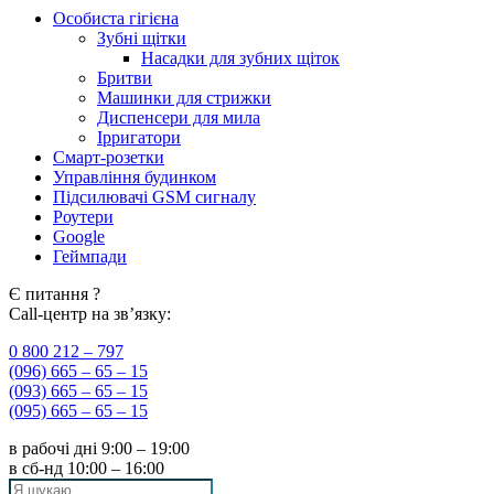
Особиста гігієна
Зубні щітки
Насадки для зубних щіток
Бритви
Машинки для стрижки
Диспенсери для мила
Ірригатори
Смарт-розетки
Управління будинком
Підсилювачі GSM сигналу
Роутери
Google
Геймпади
Є питання ?
Call-центр на зв’язку:
0 800 212 – 797
(096) 665 – 65 – 15
(093) 665 – 65 – 15
(095) 665 – 65 – 15
в рабочі дні
9:00 – 19:00
в сб-нд
10:00 – 16:00
Search