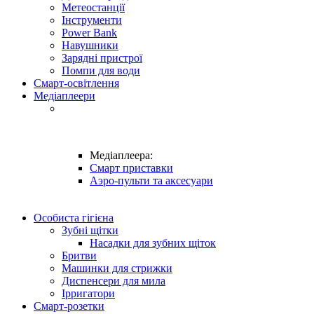
Метеостанції
Інструменти
Power Bank
Навушники
Зарядні пристрої
Помпи для води
Смарт-освітлення
Медіаплеери
Медіаплеера:
Смарт приставки
Аэро-пульти та аксесуари
Особиста гігієна
Зубні щітки
Насадки для зубних щіток
Бритви
Машинки для стрижки
Диспенсери для мила
Ірригатори
Смарт-розетки