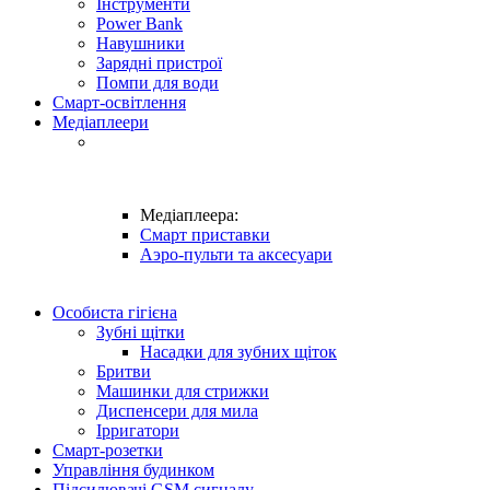
Інструменти
Power Bank
Навушники
Зарядні пристрої
Помпи для води
Смарт-освітлення
Медіаплеери
Медіаплеера:
Смарт приставки
Аэро-пульти та аксесуари
Особиста гігієна
Зубні щітки
Насадки для зубних щіток
Бритви
Машинки для стрижки
Диспенсери для мила
Ірригатори
Смарт-розетки
Управління будинком
Підсилювачі GSM сигналу