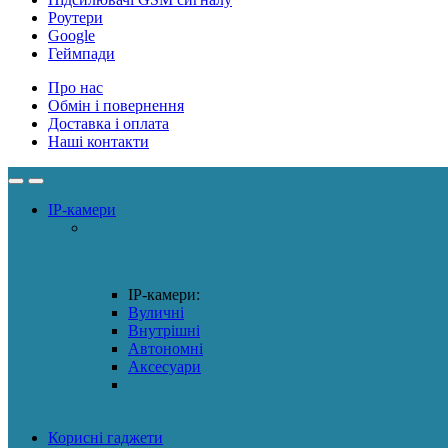
Роутери
Google
Геймпади
Про нас
Обмін і повернення
Доставка і оплата
Наші контакти
IP-камери
IP-камери:
Вуличні
Внутрішні
Автономні
Аксесуари
Корисні гаджети