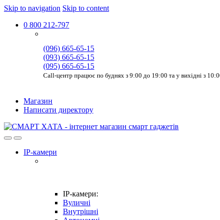
Skip to navigation
Skip to content
0 800 212-797
(096) 665-65-15
(093) 665-65-15
(095) 665-65-15
Call-центр працює по буднях з 9:00 до 19:00 та у вихідні з 10:
Магазин
Написати директору
IP-камери
IP-камери:
Вуличні
Внутрішні