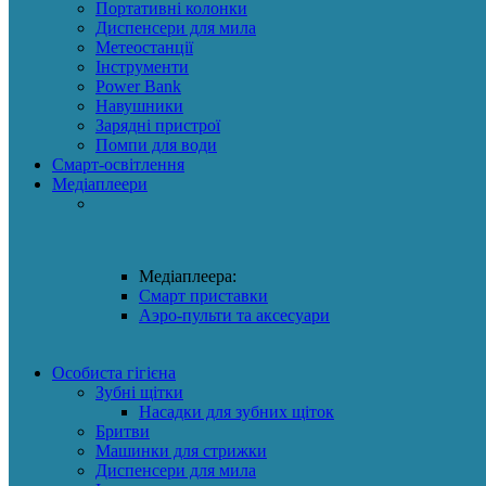
Портативні колонки
Диспенсери для мила
Метеостанції
Інструменти
Power Bank
Навушники
Зарядні пристрої
Помпи для води
Смарт-освітлення
Медіаплеери
Медіаплеера:
Смарт приставки
Аэро-пульти та аксесуари
Особиста гігієна
Зубні щітки
Насадки для зубних щіток
Бритви
Машинки для стрижки
Диспенсери для мила