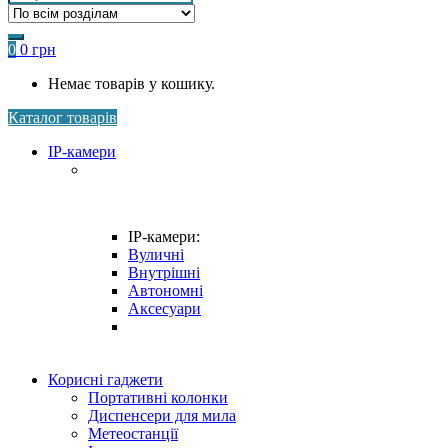
0
0
грн
Немає товарів у кошику.
Каталог товарів
IP-камери
IP-камери:
Вуличні
Внутрішні
Автономні
Аксесуари
Корисні гаджети
Портативні колонки
Диспенсери для мила
Метеостанції