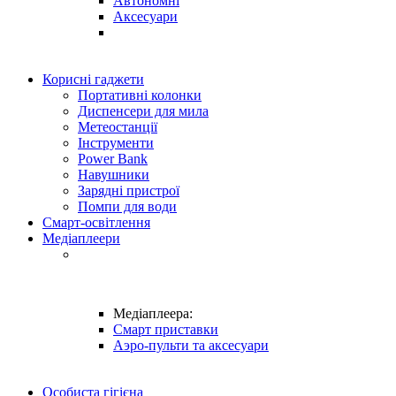
Автономні
Аксесуари
Корисні гаджети
Портативні колонки
Диспенсери для мила
Метеостанції
Інструменти
Power Bank
Навушники
Зарядні пристрої
Помпи для води
Смарт-освітлення
Медіаплеери
Медіаплеера:
Смарт приставки
Аэро-пульти та аксесуари
Особиста гігієна