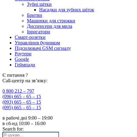
Зубні щітки
Насадки для зубних щіток
Бритви
Машинки для стрижки
Диспенсери для мила
Ірригатори
Смарт-розетки
Управління будинком
Підсилювачі GSM сигналу
Роутери
Google
Геймпади
Є питання ?
Call-центр на зв’язку:
0 800 212 – 797
(096) 665 – 65 – 15
(093) 665 – 65 – 15
(095) 665 – 65 – 15
в рабочі дні
9:00 – 19:00
в сб-нд
10:00 – 16:00
Search for: