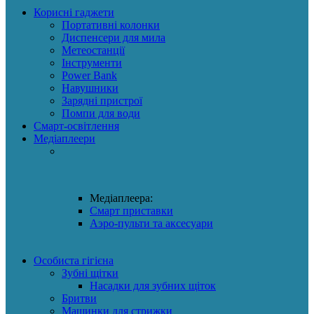
Корисні гаджети
Портативні колонки
Диспенсери для мила
Метеостанції
Інструменти
Power Bank
Навушники
Зарядні пристрої
Помпи для води
Смарт-освітлення
Медіаплеери
Медіаплеера:
Смарт приставки
Аэро-пульти та аксесуари
Особиста гігієна
Зубні щітки
Насадки для зубних щіток
Бритви
Машинки для стрижки