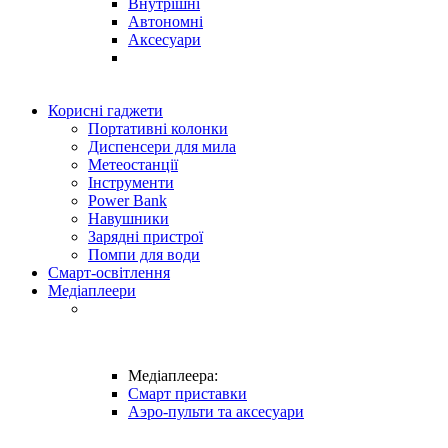
Внутрішні
Автономні
Аксесуари
Корисні гаджети
Портативні колонки
Диспенсери для мила
Метеостанції
Інструменти
Power Bank
Навушники
Зарядні пристрої
Помпи для води
Смарт-освітлення
Медіаплеери
Медіаплеера:
Смарт приставки
Аэро-пульти та аксесуари