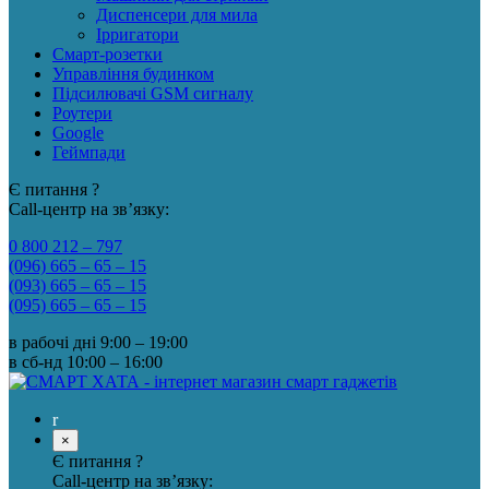
Диспенсери для мила
Ірригатори
Смарт-розетки
Управління будинком
Підсилювачі GSM сигналу
Роутери
Google
Геймпади
Є питання ?
Call-центр на зв’язку:
0 800 212 – 797
(096) 665 – 65 – 15
(093) 665 – 65 – 15
(095) 665 – 65 – 15
в рабочі дні
9:00 – 19:00
в сб-нд
10:00 – 16:00
×
Є питання ?
Call-центр на зв’язку: