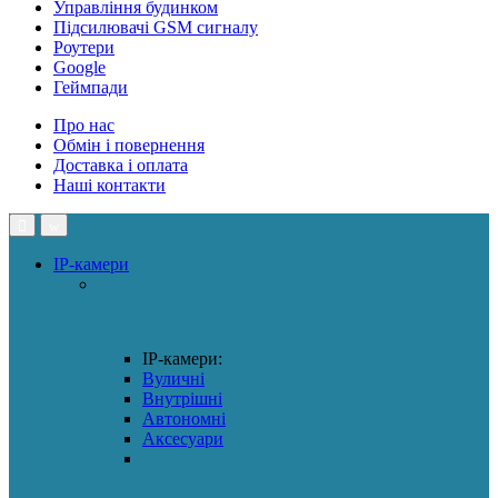
Управління будинком
Підсилювачі GSM сигналу
Роутери
Google
Геймпади
Про нас
Обмін і повернення
Доставка і оплата
Наші контакти
IP-камери
IP-камери:
Вуличні
Внутрішні
Автономні
Аксесуари