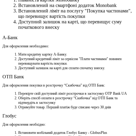
Встановлений на смартфоні додаток Monobank
Встановлений ліміт на послугу "Покупка частинами",
що перевищує вартість покупки
Доступний залишок на карті, що перевищує суму
початкового внеску
А-Банк
Для оформления необходимо:
Мати кредитну картку A-Банку.
Доступний кредитний ліміт за сервісом "Плати частинами" повинен
перевищувати вартість покупки.
Доступний залишок на карті для сплати спочатку внеску.
ОТП Банк
Для оформлення покупки в розстрочку “Скибочка” від ОТП Банк:
Перевірте свій доступний ліміт розстрочки в застосунку OTP Bank UA
Оберіть спосіб оплати в розстрочку “Скибочка” від ОТП Банк та
підтвердіть в застосунку
Отримуйте товар. Перший платіж буде списано через 30 днів
Глобус
Для оформлення необхідно:
Встановити мобільний додаток Глобус Банку - GlobusPlus