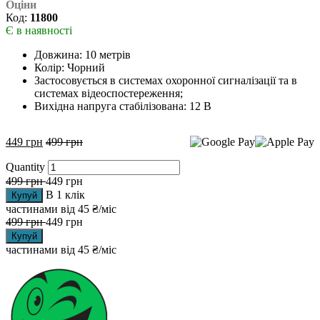
Оціни
Код:
11800
Є в наявності
Довжина: 10 метрів
Колір: Чорний
Застосовується в системах охоронної сигналізації та в
системах відеоспостереження;
Вихідна напруга стабілізована: 12 В
449
грн
499
грн
Quantity
499
грн
449
грн
В 1 клік
Купуй
частинами від
45 ₴/міс
499
грн
449
грн
Купуй
частинами від
45 ₴/міс