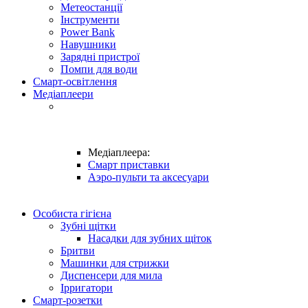
Метеостанції
Інструменти
Power Bank
Навушники
Зарядні пристрої
Помпи для води
Смарт-освітлення
Медіаплеери
Медіаплеера:
Смарт приставки
Аэро-пульти та аксесуари
Особиста гігієна
Зубні щітки
Насадки для зубних щіток
Бритви
Машинки для стрижки
Диспенсери для мила
Ірригатори
Смарт-розетки