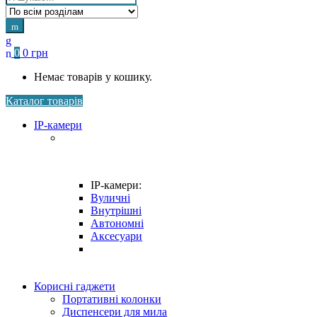
for:
0
0
грн
Немає товарів у кошику.
Каталог товарів
IP-камери
IP-камери:
Вуличні
Внутрішні
Автономні
Аксесуари
Корисні гаджети
Портативні колонки
Диспенсери для мила