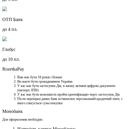
ОТП Банк
до 4 пл.
Глобус
до 10 пл.
RozetkaPay
Вам має бути 18 років і більше
Ви маєте бути громадянином України
У вас має бути застосунок Дія, в якому активні цифрові документи
(паспорт, ІПН)
У вас має бути можливість пройти ідентифікацію через застосунок Дія
Після перевірки даних банк встановлює персональний кредитний ліміт, з
якого списується сума покупки
Монобанк
Для оформлення необхідно:
Наявність картки Монобанку