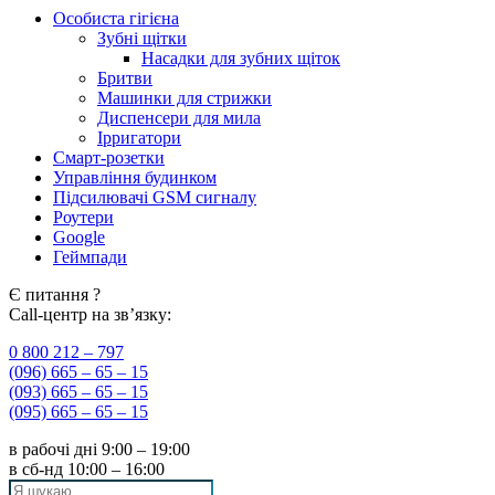
Особиста гігієна
Зубні щітки
Насадки для зубних щіток
Бритви
Машинки для стрижки
Диспенсери для мила
Ірригатори
Смарт-розетки
Управління будинком
Підсилювачі GSM сигналу
Роутери
Google
Геймпади
Є питання ?
Call-центр на зв’язку:
0 800 212 – 797
(096) 665 – 65 – 15
(093) 665 – 65 – 15
(095) 665 – 65 – 15
в рабочі дні
9:00 – 19:00
в сб-нд
10:00 – 16:00
Search