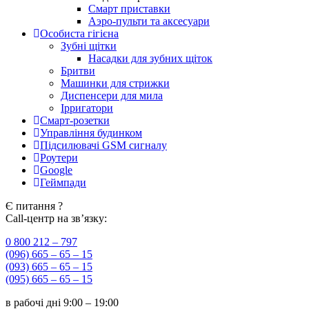
Смарт приставки
Аэро-пульти та аксесуари
Особиста гігієна
Зубні щітки
Насадки для зубних щіток
Бритви
Машинки для стрижки
Диспенсери для мила
Ірригатори
Смарт-розетки
Управління будинком
Підсилювачі GSM сигналу
Роутери
Google
Геймпади
Є питання ?
Call-центр на зв’язку:
0 800 212 – 797
(096) 665 – 65 – 15
(093) 665 – 65 – 15
(095) 665 – 65 – 15
в рабочі дні
9:00 – 19:00