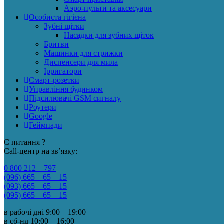
Аэро-пульти та аксесуари
Особиста гігієна
Зубні щітки
Насадки для зубних щіток
Бритви
Машинки для стрижки
Диспенсери для мила
Ірригатори
Смарт-розетки
Управління будинком
Підсилювачі GSM сигналу
Роутери
Google
Геймпади
Є питання ?
Call-центр на зв’язку:
0 800 212 – 797
(096) 665 – 65 – 15
(093) 665 – 65 – 15
(095) 665 – 65 – 15
в рабочі дні
9:00 – 19:00
в сб-нд
10:00 – 16:00