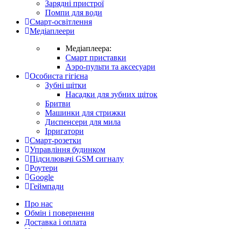
Зарядні пристрої
Помпи для води
Смарт-освітлення
Медіаплеери
Медіаплеера:
Смарт приставки
Аэро-пульти та аксесуари
Особиста гігієна
Зубні щітки
Насадки для зубних щіток
Бритви
Машинки для стрижки
Диспенсери для мила
Ірригатори
Смарт-розетки
Управління будинком
Підсилювачі GSM сигналу
Роутери
Google
Геймпади
Про нас
Обмін і повернення
Доставка і оплата