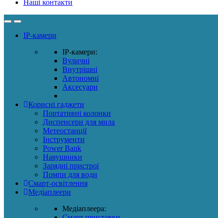
Наші контакти
IP-камери
IP-камери:
Вуличні
Внутрішні
Автономні
Аксесуари
Корисні гаджети
Портативні колонки
Диспенсери для мила
Метеостанції
Інструменти
Power Bank
Навушники
Зарядні пристрої
Помпи для води
Смарт-освітлення
Медіаплеери
Медіаплеера:
Смарт приставки