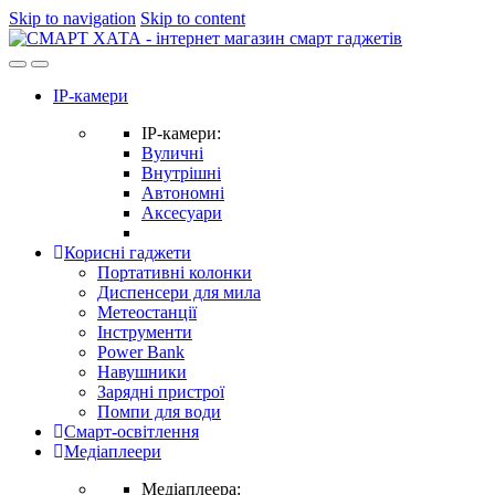
Skip to navigation
Skip to content
IP-камери
IP-камери:
Вуличні
Внутрішні
Автономні
Аксесуари
Корисні гаджети
Портативні колонки
Диспенсери для мила
Метеостанції
Інструменти
Power Bank
Навушники
Зарядні пристрої
Помпи для води
Смарт-освітлення
Медіаплеери
Медіаплеера: