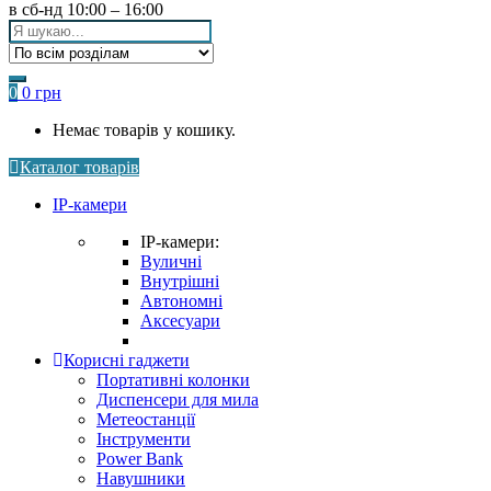
в сб-нд
10:00 – 16:00
Search
for:
0
0
грн
Немає товарів у кошику.
Каталог товарів
IP-камери
IP-камери:
Вуличні
Внутрішні
Автономні
Аксесуари
Корисні гаджети
Портативні колонки
Диспенсери для мила
Метеостанції
Інструменти
Power Bank
Навушники