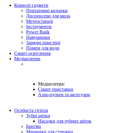
Корисні гаджети
Портативні колонки
Диспенсери для мила
Метеостанції
Інструменти
Power Bank
Навушники
Зарядні пристрої
Помпи для води
Смарт-освітлення
Медіаплеери
Медіаплеера:
Смарт приставки
Аэро-пульти та аксесуари
Особиста гігієна
Зубні щітки
Насадки для зубних щіток
Бритви
Машинки для стрижки