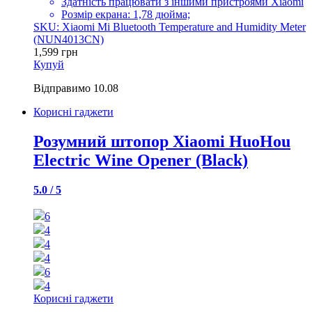
Здатність працювати з іншими пристроями Xiaomi
Розмір екрана: 1,78 дюйма;
SKU: Xiaomi Mi Bluetooth Temperature and Humidity Meter
(NUN4013CN)
1,599
грн
Купуй
Відправимо
10.08
Корисні гаджети
Розумний штопор Xiaomi HuoHou
Electric Wine Opener (Black)
5.0 / 5
6
4
4
4
6
4
Корисні гаджети