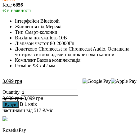
Код:
6856
Є в наявності
Інтерфейси Bluetooth
Живлення від Мережі
Тип Смарт-колонки
Вихідна потужність 10В
Діапазон частот 80-20000Гц
Додатково Chromecast та Chromecast Audio. Оснащена
чотирма світлодіодами під покриттям тканини
Комплект Базова комплектація
Розміри 98 х 42 мм
3,099
грн
Quantity
3,099
грн
3,099
грн
В 1 клік
Купуй
частинами від
517 ₴/міс
RozetkaPay