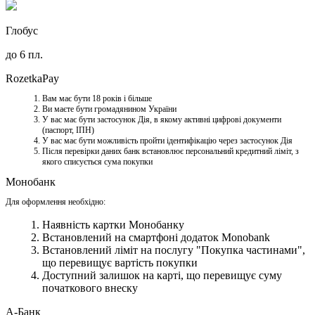
Глобус
до 6 пл.
RozetkaPay
Вам має бути 18 років і більше
Ви маєте бути громадянином України
У вас має бути застосунок Дія, в якому активні цифрові документи
(паспорт, ІПН)
У вас має бути можливість пройти ідентифікацію через застосунок Дія
Після перевірки даних банк встановлює персональний кредитний ліміт, з
якого списується сума покупки
Монобанк
Для оформлення необхідно:
Наявність картки Монобанку
Встановлений на смартфоні додаток Monobank
Встановлений ліміт на послугу "Покупка частинами",
що перевищує вартість покупки
Доступний залишок на карті, що перевищує суму
початкового внеску
А-Банк