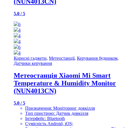
(NUN4013CN)
5.0 / 5
6
4
4
4
6
4
Корисні гаджети
,
Метеостанції
,
Керування будинком
,
Датчики керування
Метеостанція Xiaomi Mi Smart
Temperature & Humidity Monitor
(NUN4013CN)
5.0 / 5
Призначення: Моніторинг довкілля
Тип пристрою: Датчик довкілля
Інтерфейс: Bluetooth
Сумісність Android, iOS;