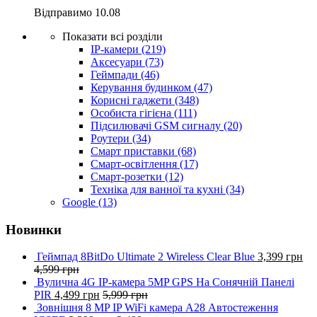
Відправимо
10.08
Показати всі розділи
IP-камери
(219)
Аксесуари
(73)
Геймпади
(46)
Керування будинком
(47)
Корисні гаджети
(348)
Особиста гігієна
(111)
Підсилювачі GSM сигналу
(20)
Роутери
(34)
Смарт приставки
(68)
Смарт-освітлення
(17)
Смарт-розетки
(12)
Техніка для ванної та кухні
(34)
Google
(13)
Новинки
Геймпад 8BitDo Ultimate 2 Wireless Clear Blue
3,399
грн
4,599
грн
Вулична 4G IP-камера 5MP GPS На Сонячній Панелі
PIR
4,499
грн
5,999
грн
Зовнішня 8 MP IP WiFi камера A28 Автостеження