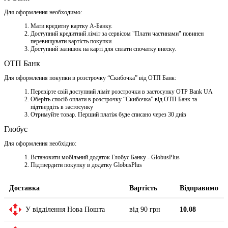
Для оформления необходимо:
Мати кредитну картку A-Банку.
Доступний кредитний ліміт за сервісом "Плати частинами" повинен
перевищувати вартість покупки.
Доступний залишок на карті для сплати спочатку внеску.
ОТП Банк
Для оформлення покупки в розстрочку “Скибочка” від ОТП Банк:
Перевірте свій доступний ліміт розстрочки в застосунку OTP Bank UA
Оберіть спосіб оплати в розстрочку “Скибочка” від ОТП Банк та
підтвердіть в застосунку
Отримуйте товар. Перший платіж буде списано через 30 днів
Глобус
Для оформлення необхідно:
Встановити мобільний додаток Глобус Банку - GlobusPlus
Підтвердити покупку в додатку GlobusPlus
Доставка
Вартість
Відправимо
У відділення Нова Пошта
від 90 грн
10.08