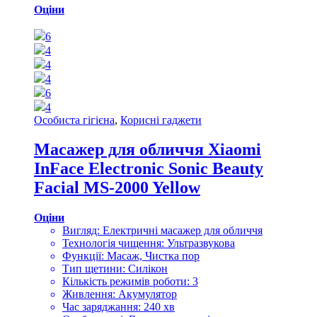
Оціни
6
4
4
4
6
4
Особиста гігієна
,
Корисні гаджети
Масажер для обличчя Xiaomi
InFace Electronic Sonic Beauty
Facial MS-2000 Yellow
Оціни
Вигляд: Електричні масажер для обличчя
Технологія чищення: Ультразвукова
Функції: Масаж, Чистка пор
Тип щетини: Силікон
Кількість режимів роботи: 3
Живлення: Акумулятор
Час заряджання: 240 хв