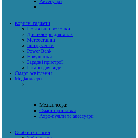
Аксесуари
Корисні гаджети
Портативні колонки
Диспенсери для мила
Метеостанції
Інструменти
Power Bank
Навушники
Зарядні пристрої
Помпи для води
Смарт-освітлення
Медіаплеери
Медіаплеера:
Смарт приставки
Аэро-пульти та аксесуари
Особиста гігієна
Зубні щітки