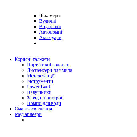
IP-камери:
Вуличні
Внутрішні
Автономні
Аксесуари
Корисні гаджети
Портативні колонки
Диспенсери для мила
Метеостанції
Інструменти
Power Bank
Навушники
Зарядні пристрої
Помпи для води
Смарт-освітлення
Медіаплеери