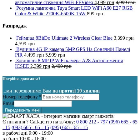
автоматичне стеження WiFi FFVideo
4,099
грн
4,999
грн
Розумна лампочка Tuya Smart LED WiFi A60 E27 RGB
Color & White 2700K-6500K 15W
899
грн
Разпродаж
Геймпад 8BitDo Ultimate 2 Wireless Clear Blue
3,399
грн
4,599
грн
Вулична 4G IP-камера 5MP GPS На Сонячній Панелі
PIR
4,499
грн
5,999
грн
Зовнішня 8 MP IP WiFi камера A28 Автостеження
ICSEE
2,399
грн
2,499
грн
Потрібна допомога?
...ми перезвонимо Вам
на протязі 10 хвилин
Номер телефону
*
Email
Передзвоніть мені
Є питання ? Call-центр на зв'язку:
0 800 212 - 797
(096) 665 - 65
- 15
(093) 665 - 65 - 15
(095) 665 - 65 - 15
в рабочі дні
9:00 - 19:00
в сб-нд
10:00 - 16:00