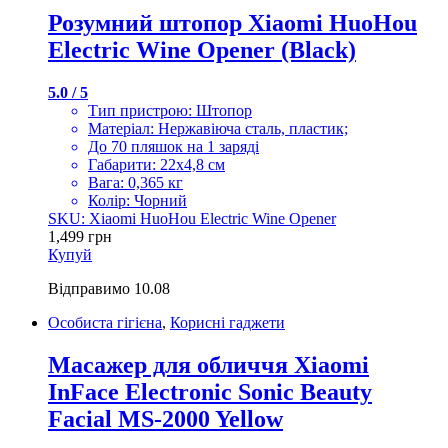
Розумний штопор Xiaomi HuoHou
Electric Wine Opener (Black)
5.0 / 5
Тип пристрою: Штопор
Матеріал: Нержавіюча сталь, пластик;
До 70 пляшок на 1 заряді
Габарити: 22х4,8 см
Вага: 0,365 кг
Колір: Чорний
SKU: Xiaomi HuoHou Electric Wine Opener
1,499
грн
Купуй
Відправимо
10.08
Особиста гігієна
,
Корисні гаджети
Масажер для обличчя Xiaomi
InFace Electronic Sonic Beauty
Facial MS-2000 Yellow