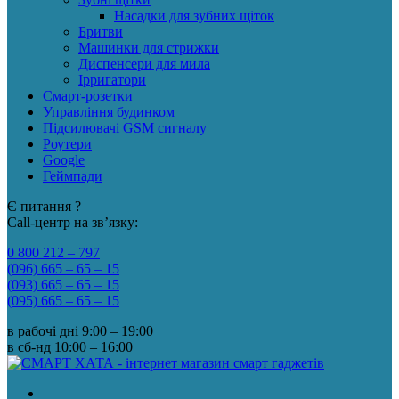
Насадки для зубних щіток
Бритви
Машинки для стрижки
Диспенсери для мила
Ірригатори
Смарт-розетки
Управління будинком
Підсилювачі GSM сигналу
Роутери
Google
Геймпади
Є питання ?
Call-центр на зв’язку:
0 800 212 – 797
(096) 665 – 65 – 15
(093) 665 – 65 – 15
(095) 665 – 65 – 15
в рабочі дні
9:00 – 19:00
в сб-нд
10:00 – 16:00