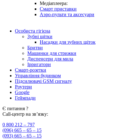
Медіаплеера:
Смарт приставки
Аэро-пульти та аксесуари
Особиста гігієна
Зубні щітки
Насадки для зубних щіток
Бритви
Машинки для стрижки
Диспенсери для мила
Ірригатори
Смарт-розетки
Управління будинком
Підсилювачі GSM сигналу
Роутери
Google
Геймпади
Є питання ?
Call-центр на зв’язку:
0 800 212 – 797
(096) 665 – 65 – 15
(093) 665 – 65 – 15