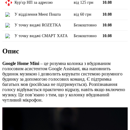
Кур'єр НП за адресою
від 125 грн
10.08
У відділення Meest Пошта
від 60 грн
10.08
У точку видачі ROZETKA
Безкоштовно
10.08
У точку видачі СМАРТ ХАТА
Безкоштовно
10.08
Опис
Google Home Mini
– це розумна колонка з вбудованим
голосовим асистентом Google Assistant, яка наповнить
будинок музикою і дозволить керувати системою розумного
будинку за допомогою голосових команд. Є підтримка
багатьох мов (російська не підтримується). Розпізнавання
голосу відбувається практично відразу, навіть якщо включено
музику. Це пов’язано з тим, що у колонку вбудований
чутливий мікрофон.