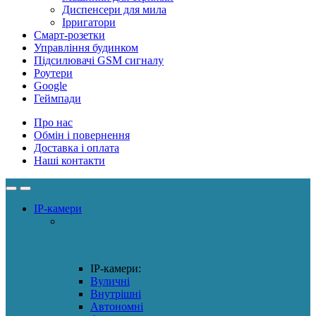
Диспенсери для мила
Ірригатори
Смарт-розетки
Управління будинком
Підсилювачі GSM сигналу
Роутери
Google
Геймпади
Про нас
Обмін і повернення
Доставка і оплата
Наші контакти
IP-камери
IP-камери:
Вуличні
Внутрішні
Автономні