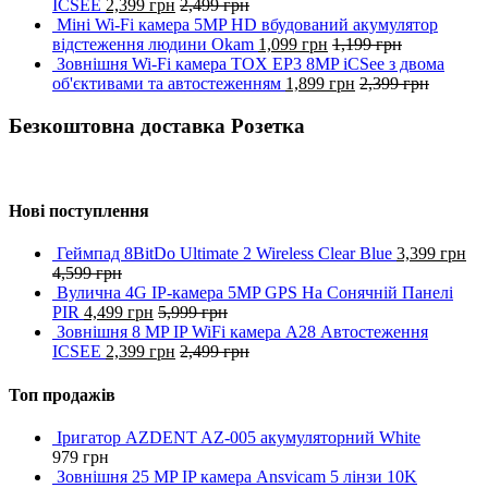
ICSEE
2,399
грн
2,499
грн
Міні Wi-Fi камера 5MP HD вбудований акумулятор
відстеження людини Okam
1,099
грн
1,199
грн
Зовнішня Wi-Fi камера TOX EP3 8MP iCSee з двома
об'єктивами та автостеженням
1,899
грн
2,399
грн
Безкоштовна доставка Розетка
Нові поступлення
Геймпад 8BitDo Ultimate 2 Wireless Clear Blue
3,399
грн
4,599
грн
Вулична 4G IP-камера 5MP GPS На Сонячній Панелі
PIR
4,499
грн
5,999
грн
Зовнішня 8 MP IP WiFi камера A28 Автостеження
ICSEE
2,399
грн
2,499
грн
Топ продажів
Іригатор AZDENT AZ-005 акумуляторний White
979
грн
Зовнішня 25 MP IP камера Ansvicam 5 лінзи 10K