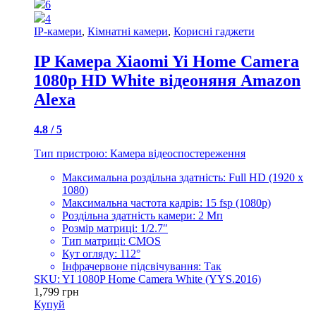
6
4
IP-камери
,
Кімнатні камери
,
Корисні гаджети
IP Камера Xiaomi Yi Home Camera
1080p HD White відеоняня Amazon
Alexa
4.8 / 5
Тип пристрою: Камера відеоспостереження
Максимальна роздільна здатність: Full HD (1920 x
1080)
Максимальна частота кадрів: 15 fsp (1080p)
Роздільна здатність камери: 2 Мп
Розмір матриці: 1/2.7″
Тип матриці: CMOS
Кут огляду: 112°
Інфрачервоне підсвічування: Так
SKU: YI 1080P Home Camera White (YYS.2016)
1,799
грн
Купуй