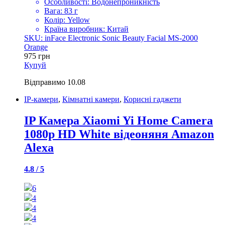
Особливості: Водонепроникність
Вага: 83 г
Колір: Yellow
Країна виробник: Китай
SKU: inFace Electronic Sonic Beauty Facial MS-2000
Orange
975
грн
Купуй
Відправимо
10.08
IP-камери
,
Кімнатні камери
,
Корисні гаджети
IP Камера Xiaomi Yi Home Camera
1080p HD White відеоняня Amazon
Alexa
4.8 / 5
6
4
4
4