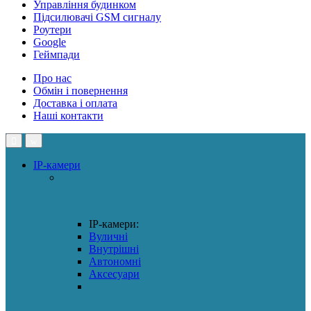
Управління будинком
Підсилювачі GSM сигналу
Роутери
Google
Геймпади
Про нас
Обмін і повернення
Доставка і оплата
Наші контакти
IP-камери
IP-камери:
Вуличні
Внутрішні
Автономні
Аксесуари