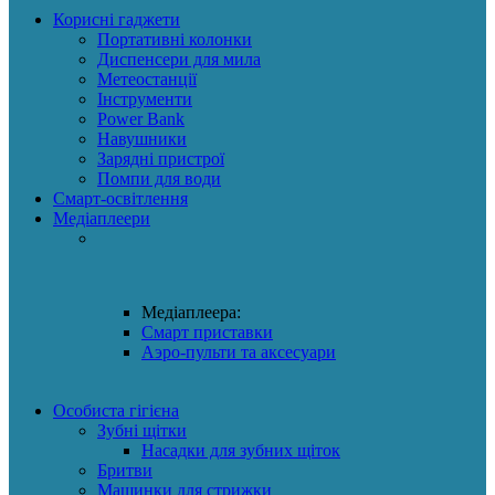
Корисні гаджети
Портативні колонки
Диспенсери для мила
Метеостанції
Інструменти
Power Bank
Навушники
Зарядні пристрої
Помпи для води
Смарт-освітлення
Медіаплеери
Медіаплеера:
Смарт приставки
Аэро-пульти та аксесуари
Особиста гігієна
Зубні щітки
Насадки для зубних щіток
Бритви
Машинки для стрижки