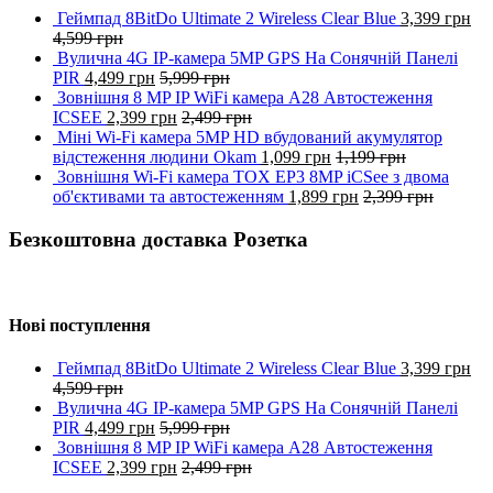
Геймпад 8BitDo Ultimate 2 Wireless Clear Blue
3,399
грн
4,599
грн
Вулична 4G IP-камера 5MP GPS На Сонячній Панелі
PIR
4,499
грн
5,999
грн
Зовнішня 8 MP IP WiFi камера A28 Автостеження
ICSEE
2,399
грн
2,499
грн
Міні Wi-Fi камера 5MP HD вбудований акумулятор
відстеження людини Okam
1,099
грн
1,199
грн
Зовнішня Wi-Fi камера TOX EP3 8MP iCSee з двома
об'єктивами та автостеженням
1,899
грн
2,399
грн
Безкоштовна доставка Розетка
Нові поступлення
Геймпад 8BitDo Ultimate 2 Wireless Clear Blue
3,399
грн
4,599
грн
Вулична 4G IP-камера 5MP GPS На Сонячній Панелі
PIR
4,499
грн
5,999
грн
Зовнішня 8 MP IP WiFi камера A28 Автостеження
ICSEE
2,399
грн
2,499
грн