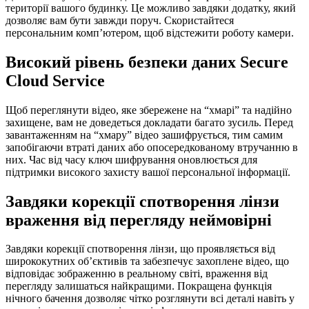
території вашого будинку. Це можливо завдяки додатку, який
дозволяє вам бути завжди поруч. Скористайтеся
персональним комп’ютером, щоб відстежити роботу камери.
Високий рівень безпеки даних Secure
Cloud Service
Щоб переглянути відео, яке збережене на “хмарі” та надійно
захищене, вам не доведеться докладати багато зусиль. Перед
завантаженням на “хмару” відео зашифрується, тим самим
запобігаючи втраті даних або опосередкованому втручанню в
них. Час від часу ключ шифрування оновлюється для
підтримки високого захисту вашої персональної інформації.
Завдяки корекції спотворення лінзи
враження від перегляду неймовірні
Завдяки корекції спотворення лінзи, що проявляється від
ширококутних об’єктивів та забезпечує захоплене відео, що
відповідає зображенню в реальному світі, враження від
перегляду залишаться найкращими. Покращена функція
нічного бачення дозволяє чітко розглянути всі деталі навіть у