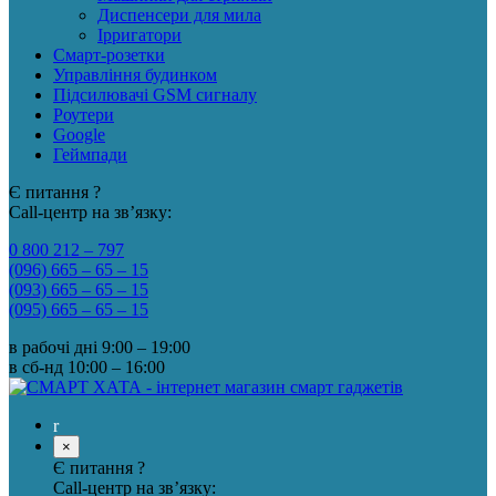
Диспенсери для мила
Ірригатори
Смарт-розетки
Управління будинком
Підсилювачі GSM сигналу
Роутери
Google
Геймпади
Є питання ?
Call-центр на зв’язку:
0 800 212 – 797
(096) 665 – 65 – 15
(093) 665 – 65 – 15
(095) 665 – 65 – 15
в рабочі дні
9:00 – 19:00
в сб-нд
10:00 – 16:00
×
Є питання ?
Call-центр на зв’язку: