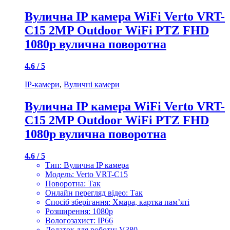
Вулична IP камера WiFi Verto VRT-
C15 2MP Outdoor WiFi PTZ FHD
1080p вулична поворотна
4.6 / 5
IP-камери
,
Вуличні камери
Вулична IP камера WiFi Verto VRT-
C15 2MP Outdoor WiFi PTZ FHD
1080p вулична поворотна
4.6 / 5
Тип: Вулична IP камера
Модель: Verto VRT-C15
Поворотна: Так
Онлайн перегляд відео: Так
Спосіб зберігання: Хмара, картка пам’яті
Розширення: 1080p
Вологозахист: IP66
Додаток для роботи: V380