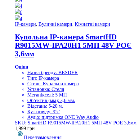
4
6
4
IP-камери
,
Вуличні камери
,
Кімнатні камери
Купольна IP-камера SmartHD
R9015MW-IPA20H1 5МП 48V РОЄ
3,6мм
Оціни
Назва бренду: BESDER
Тип: IP-камера
Стиль: Купальна камера
Установка: Стеля
Мегапікселі: 5 МП
Об’єктив (мм): 3,6 мм.
Відстань: 5-20 м.
Кут огляду: 95°
Аудіо: підтримка ONE Way Audio
SKU: SmartHD R9015MW-IPA20H1 5МП 48V РОЕ 3,6мм
1,999
грн
Передзамовлення