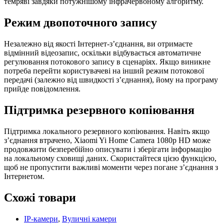
темряві завдяки потужнішому інфрачервоному алгоритму.
Режим двопоточного запису
Незалежно від якості Інтернет-з’єднання, ви отримаєте
відмінний відеозапис, оскільки відбувається автоматичне
регулювання потокового запису в сценаріях. Якщо виникне
потреба перейти користувачеві на інший режим потокової
передачі (залежно від швидкості з’єднання), йому на програму
прийде повідомлення.
Підтримка резервного копіювання
Підтримка локального резервного копіювання. Навіть якщо
з’єднання втрачено, Xiaomi Yi Home Camera 1080p HD може
продовжити безперебійно описувати і зберігати інформацію
на локальному сховищі даних. Скористайтеся цією функцією,
щоб не пропустити важливі моменти через погане з’єднання з
Інтернетом.
Схожі товари
IP-камери
,
Вуличні камери