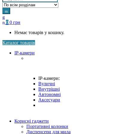
for:
0
0
грн
Немає товарів у кошику.
Каталог товарів
IP-камери
IP-камери:
Вуличні
Внутрішні
Автономні
Аксесуари
Корисні гаджети
Портативні колонки
Диспенсери для мила