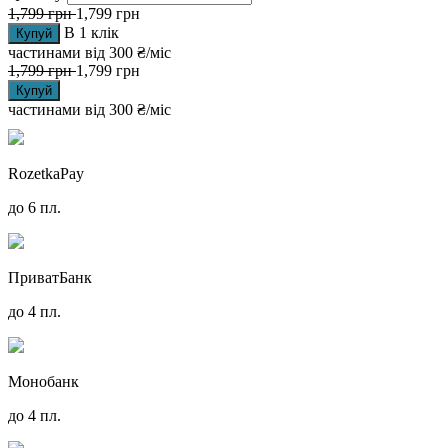
1,799
грн
1,799
грн
В 1 клік
Купуй
частинами від
300 ₴/міс
1,799
грн
1,799
грн
Купуй
частинами від
300 ₴/міс
RozetkaPay
до 6 пл.
ПриватБанк
до 4 пл.
Монобанк
до 4 пл.