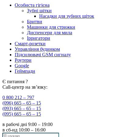
Особиста гігієна
Зубні щітки
Насадки для зубних щіток
Бритви
Машинки для стрижки
Диспенсери для мила
Ірригатори
Смарт-розетки
Управління будинком
Підсилювачі GSM сигналу
Роутери
Google
Геймпади
Є питання ?
Call-центр на зв’язку:
0 800 212 – 797
(096) 665 – 65 – 15
(093) 665 – 65 – 15
(095) 665 – 65 – 15
в рабочі дні
9:00 – 19:00
в сб-нд
10:00 – 16:00
Search