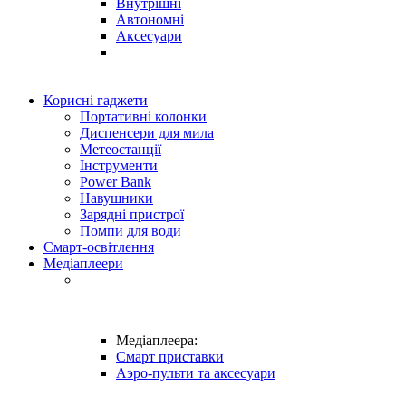
Внутрішні
Автономні
Аксесуари
Корисні гаджети
Портативні колонки
Диспенсери для мила
Метеостанції
Інструменти
Power Bank
Навушники
Зарядні пристрої
Помпи для води
Смарт-освітлення
Медіаплеери
Медіаплеера:
Смарт приставки
Аэро-пульти та аксесуари