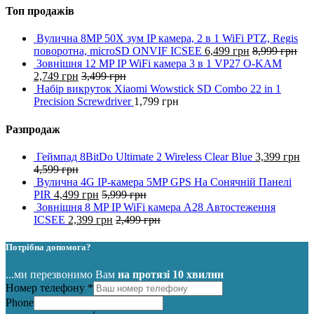
Топ продажів
Вулична 8MP 50X зум IP камера, 2 в 1 WiFi PTZ, Regis
поворотна, microSD ONVIF ICSEE
6,499
грн
8,999
грн
Зовнішня 12 MP IP WiFi камера 3 в 1 VP27 O-KAM
2,749
грн
3,499
грн
Набір викруток Xiaomi Wowstick SD Combo 22 in 1
Precision Screwdriver
1,799
грн
Разпродаж
Геймпад 8BitDo Ultimate 2 Wireless Clear Blue
3,399
грн
4,599
грн
Вулична 4G IP-камера 5MP GPS На Сонячній Панелі
PIR
4,499
грн
5,999
грн
Зовнішня 8 MP IP WiFi камера A28 Автостеження
ICSEE
2,399
грн
2,499
грн
Потрібна допомога?
...ми перезвонимо Вам
на протязі 10 хвилин
Номер телефону
*
Phone