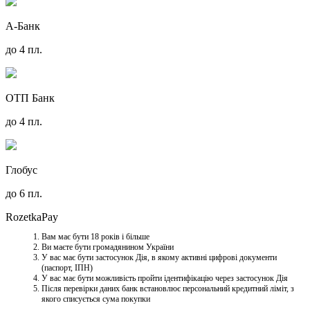
А-Банк
до 4 пл.
ОТП Банк
до 4 пл.
Глобус
до 6 пл.
RozetkaPay
Вам має бути 18 років і більше
Ви маєте бути громадянином України
У вас має бути застосунок Дія, в якому активні цифрові документи
(паспорт, ІПН)
У вас має бути можливість пройти ідентифікацію через застосунок Дія
Після перевірки даних банк встановлює персональний кредитний ліміт, з
якого списується сума покупки