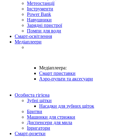
Метеостанції
Інструменти
Power Bank
Навушники
Зарядні пристрої
Помпи для води
Смарт-освітлення
Медіаплеери
Медіаплеера:
Смарт приставки
Аэро-пульти та аксесуари
Особиста гігієна
Зубні щітки
Насадки для зубних щіток
Бритви
Машинки для стрижки
Диспенсери для мила
Ірригатори
Смарт-розетки