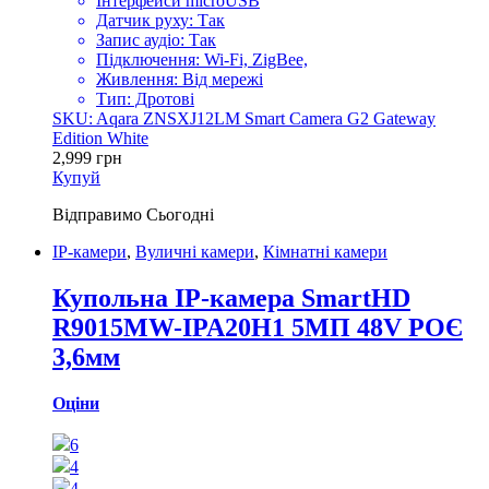
Інтерфейси microUSB
Датчик руху: Так
Запис аудіо: Так
Підключення: Wi-Fi, ZigBee,
Живлення: Від мережі
Тип: Дротові
SKU: Aqara ZNSXJ12LM Smart Camera G2 Gateway
Edition White
2,999
грн
Купуй
Відправимо
Сьогодні
IP-камери
,
Вуличні камери
,
Кімнатні камери
Купольна IP-камера SmartHD
R9015MW-IPA20H1 5МП 48V РОЄ
3,6мм
Оціни
6
4
4