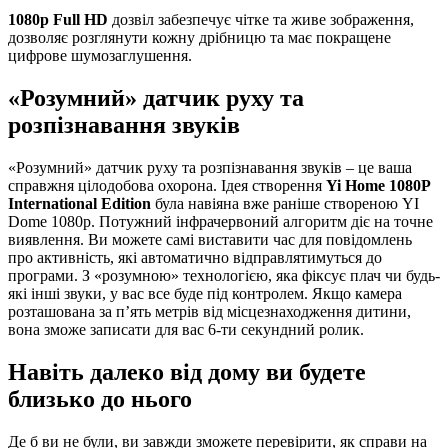
1080p Full HD
дозвіл забезпечує чітке та живе зображення,
дозволяє розглянути кожну дрібницю та має покращене
цифрове шумозаглушення.
«Розумний» датчик руху та
розпізнавання звуків
«Розумний» датчик руху та розпізнавання звуків – це ваша
справжня цілодобова охорона. Ідея створення
Yi Home 1080P
International Edition
була навіяна вже раніше створеною YI
Dome 1080p. Потужний інфрачервоний алгоритм діє на точне
виявлення. Ви можете самі виставити час для повідомлень
про активність, які автоматично відправлятимуться до
програми. З «розумною» технологією, яка фіксує плач чи будь-
які інші звуки, у вас все буде під контролем. Якщо камера
розташована за п’ять метрів від місцезнаходження дитини,
вона зможе записати для вас 6-ти секундний ролик.
Навіть далеко від дому ви будете
близько до нього
Де б ви не були, ви завжди зможете перевірити, як справи на