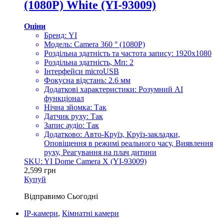
(1080P) White (YI-93009)
Оціни
Бренд: YI
Модель: Camera 360 ° (1080P)
Роздільна здатність та частота запису: 1920х1080
Роздільна здатність, Мп: 2
Інтерфейси microUSB
Фокусна відстань: 2.6 мм
Додаткові характеристики: Розумний AI
функціонал
Нічна зйомка: Так
Датчик руху: Так
Запис аудіо: Так
Додатково: Авто-Круїз, Круїз-закладки,
Оповіщення в режимі реального часу, Виявлення
руху, Реагування на плач дитини
SKU: YI Dome Camera X (YI-93009)
2,599
грн
Купуй
Відправимо
Сьогодні
IP-камери
,
Кімнатні камери