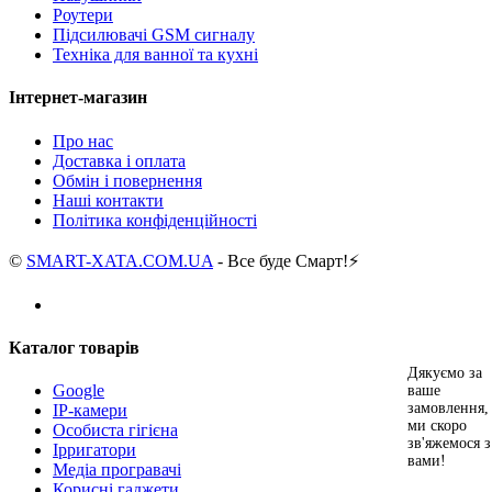
Роутери
Підсилювачі GSM сигналу
Техніка для ванної та кухні
Інтернет-магазин
Про нас
Доставка і оплата
Обмін і повернення
Наші контакти
Політика конфіденційності
©
SMART-XATA.COM.UA
- Все буде Смарт!⚡️
Каталог товарів
Дякуємо за
Google
ваше
замовлення,
IP-камери
ми скоро
Особиста гігієна
зв'яжемося з
Ірригатори
вами!
Медіа програвачі
Корисні гаджети