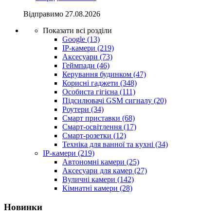
Відправимо
27.08.2026
Показати всі розділи
Google
(13)
IP-камери
(219)
Аксесуари
(73)
Геймпади
(46)
Керування будинком
(47)
Корисні гаджети
(348)
Особиста гігієна
(111)
Підсилювачі GSM сигналу
(20)
Роутери
(34)
Смарт приставки
(68)
Смарт-освітлення
(17)
Смарт-розетки
(12)
Техніка для ванної та кухні
(34)
IP-камери
(219)
Автономні камери
(25)
Аксесуари для камер
(27)
Вуличні камери
(142)
Кімнатні камери
(28)
Новинки