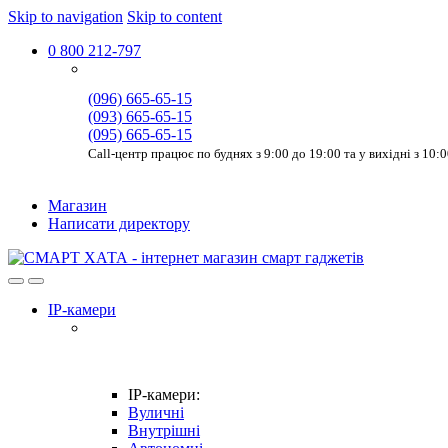
Skip to navigation
Skip to content
0 800 212-797
(096) 665-65-15
(093) 665-65-15
(095) 665-65-15
Call-центр працює по буднях з 9:00 до 19:00 та у вихідні з 10:
Магазин
Написати директору
IP-камери
IP-камери:
Вуличні
Внутрішні