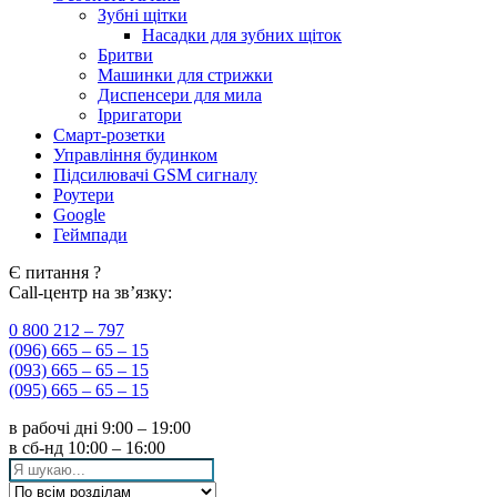
Зубні щітки
Насадки для зубних щіток
Бритви
Машинки для стрижки
Диспенсери для мила
Ірригатори
Смарт-розетки
Управління будинком
Підсилювачі GSM сигналу
Роутери
Google
Геймпади
Є питання ?
Call-центр на зв’язку:
0 800 212 – 797
(096) 665 – 65 – 15
(093) 665 – 65 – 15
(095) 665 – 65 – 15
в рабочі дні
9:00 – 19:00
в сб-нд
10:00 – 16:00
Search
for: