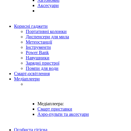
Автономні
Аксесуари
Корисні гаджети
Портативні колонки
Диспенсери для мила
Метеостанції
Інструменти
Power Bank
Навушники
Зарядні пристрої
Помпи для води
Смарт-освітлення
Медіаплеери
Медіаплеера:
Смарт приставки
Аэро-пульти та аксесуари
Особиста гігієна