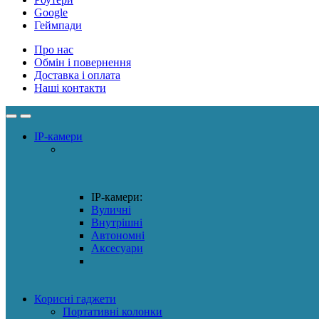
Google
Геймпади
Про нас
Обмін і повернення
Доставка і оплата
Наші контакти
IP-камери
IP-камери:
Вуличні
Внутрішні
Автономні
Аксесуари
Корисні гаджети
Портативні колонки