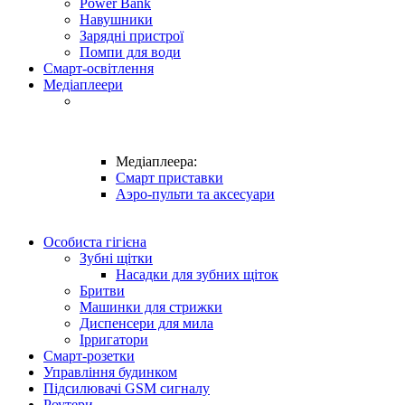
Power Bank
Навушники
Зарядні пристрої
Помпи для води
Смарт-освітлення
Медіаплеери
Медіаплеера:
Смарт приставки
Аэро-пульти та аксесуари
Особиста гігієна
Зубні щітки
Насадки для зубних щіток
Бритви
Машинки для стрижки
Диспенсери для мила
Ірригатори
Смарт-розетки
Управління будинком
Підсилювачі GSM сигналу
Роутери