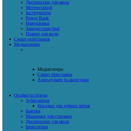
Диспенсери для мила
Метеостанції
Інструменти
Power Bank
Навушники
Зарядні пристрої
Помпи для води
Смарт-освітлення
Медіаплеери
Медіаплеера:
Смарт приставки
Аэро-пульти та аксесуари
Особиста гігієна
Зубні щітки
Насадки для зубних щіток
Бритви
Машинки для стрижки
Диспенсери для мила
Ірригатори