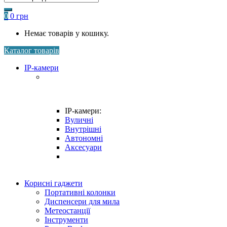
0
0
грн
Немає товарів у кошику.
Каталог товарів
IP-камери
IP-камери:
Вуличні
Внутрішні
Автономні
Аксесуари
Корисні гаджети
Портативні колонки
Диспенсери для мила
Метеостанції
Інструменти