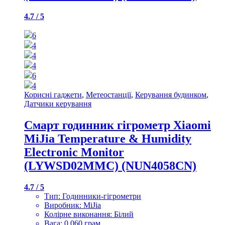
4.7 / 5
6
4
4
4
6
4
Корисні гаджети
,
Метеостанції
,
Керування будинком
,
Датчики керування
Смарт годинник гігрометр Xiaomi
MiJia Temperature & Humidity
Electronic Monitor
(LYWSD02MMC) (NUN4058CN)
4.7 / 5
Тип: Годинники-гігрометри
Виробник: MiJia
Колірне виконання: Білий
Вага: 0.060 грам