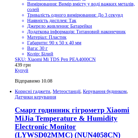
Вимірювання: Вимір вмісту у воді важких металів,
солей
Тривалість одного вимірювання: До 3 секунд
Наявність дисплея: Так
Джерело живлення: Батарейки
Додаткова інформація: Титановий наконечник
Матеріал: Пластик
Габарити: 90 x 50 x 40 мм
Вага: 30 г
Колір: Білий
SKU: Xiaomi Mi TDS Pen PEA4000CN
439
грн
Купуй
Відправимо
10.08
Корисні гаджети
,
Метеостанції
,
Керування будинком
,
Датчики керування
Смарт годинник гігрометр Xiaomi
MiJia Temperature & Humidity
Electronic Monitor
(LYWSD02MMC) (NUN4058CN)