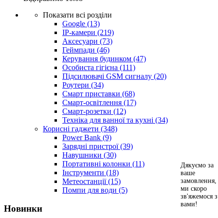
Показати всі розділи
Google
(13)
IP-камери
(219)
Аксесуари
(73)
Геймпади
(46)
Керування будинком
(47)
Особиста гігієна
(111)
Підсилювачі GSM сигналу
(20)
Роутери
(34)
Смарт приставки
(68)
Смарт-освітлення
(17)
Смарт-розетки
(12)
Техніка для ванної та кухні
(34)
Корисні гаджети
(348)
Power Bank
(9)
Зарядні пристрої
(39)
Навушники
(30)
Портативні колонки
(11)
Дякуємо за
Інструменти
(18)
ваше
Метеостанції
(15)
замовлення,
ми скоро
Помпи для води
(5)
зв'яжемося з
вами!
Новинки