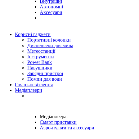
Внутрішні
Автономні
Аксесуари
Корисні гаджети
Портативні колонки
Диспенсери для мила
Метеостанції
Інструменти
Power Bank
Навушники
Зарядні пристрої
Помпи для води
Смарт-освітлення
Медіаплеери
Медіаплеера:
Смарт приставки
Аэро-пульти та аксесуари