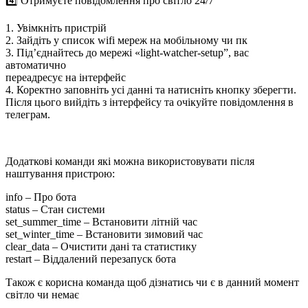
4️⃣ Отримуєте повідомлення про світло 24/7
1. Увімкніть пристрій
2. Зайдіть у список wifi мереж на мобільному чи пк
3. Підʼєднайтесь до мережі «light-watcher-setup”, вас
автоматично
переадресує на інтерфейс
4. Коректно заповніть усі данні та натисніть кнопку зберегти.
Після цього вийдіть з інтерфейсу та очікуйте повідомлення в
телеграм.
Додаткові команди які можна використовувати після
наштування пристрою:
info – Про бота
status – Стан системи
set_summer_time – Встановити літній час
set_winter_time – Встановити зимовий час
clear_data – Очистити дані та статистику
restart – Віддалений перезапуск бота
Також є корисна команда щоб дізнатись чи є в данний момент
світло чи немає