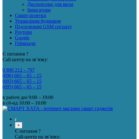
Диспенсери для мила
Ірригатори
Смарт-розетки
Управління будинком
Підсилювачі GSM сигналу
Роутери
Google
Геймпади
Є питання ?
Call-центр на зв’язку:
0 800 212 – 797
(096) 665 – 65 – 15
(093) 665 – 65 – 15
(095) 665 – 65 – 15
в рабочі дні
9:00 – 19:00
в сб-нд
10:00 – 16:00
×
Є питання ?
Call-центр на зв’язку: