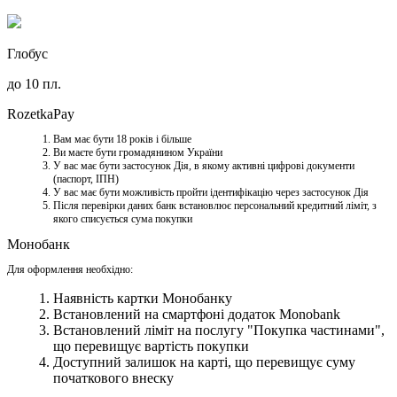
Глобус
до 10 пл.
RozetkaPay
Вам має бути 18 років і більше
Ви маєте бути громадянином України
У вас має бути застосунок Дія, в якому активні цифрові документи
(паспорт, ІПН)
У вас має бути можливість пройти ідентифікацію через застосунок Дія
Після перевірки даних банк встановлює персональний кредитний ліміт, з
якого списується сума покупки
Монобанк
Для оформлення необхідно:
Наявність картки Монобанку
Встановлений на смартфоні додаток Monobank
Встановлений ліміт на послугу "Покупка частинами",
що перевищує вартість покупки
Доступний залишок на карті, що перевищує суму
початкового внеску