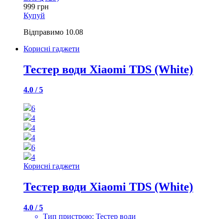
999
грн
Купуй
Відправимо
10.08
Корисні гаджети
Тестер води Xiaomi TDS (White)
4.0 / 5
6
4
4
4
6
4
Корисні гаджети
Тестер води Xiaomi TDS (White)
4.0 / 5
Тип пристрою: Тестер води