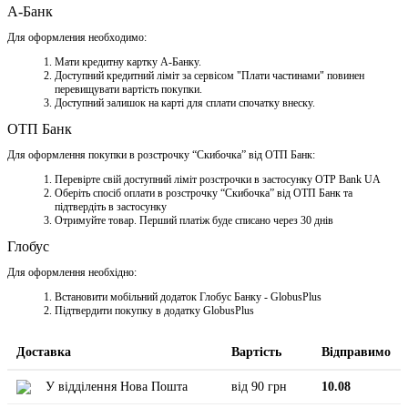
А-Банк
Для оформления необходимо:
Мати кредитну картку A-Банку.
Доступний кредитний ліміт за сервісом "Плати частинами" повинен
перевищувати вартість покупки.
Доступний залишок на карті для сплати спочатку внеску.
ОТП Банк
Для оформлення покупки в розстрочку “Скибочка” від ОТП Банк:
Перевірте свій доступний ліміт розстрочки в застосунку OTP Bank UA
Оберіть спосіб оплати в розстрочку “Скибочка” від ОТП Банк та
підтвердіть в застосунку
Отримуйте товар. Перший платіж буде списано через 30 днів
Глобус
Для оформлення необхідно:
Встановити мобільний додаток Глобус Банку - GlobusPlus
Підтвердити покупку в додатку GlobusPlus
Доставка
Вартість
Відправимо
У відділення Нова Пошта
від 90 грн
10.08