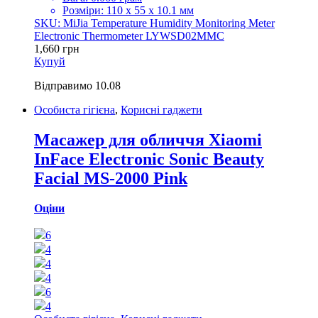
Розміри: 110 х 55 х 10.1 мм
SKU: MiJia Temperature Humidity Monitoring Meter
Electronic Thermometer LYWSD02MMC
1,660
грн
Купуй
Відправимо
10.08
Особиста гігієна
,
Корисні гаджети
Масажер для обличчя Xiaomi
InFace Electronic Sonic Beauty
Facial MS-2000 Pink
Оціни
6
4
4
4
6
4