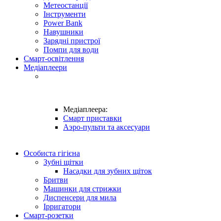
Метеостанції
Інструменти
Power Bank
Навушники
Зарядні пристрої
Помпи для води
Смарт-освітлення
Медіаплеери
Медіаплеера:
Смарт приставки
Аэро-пульти та аксесуари
Особиста гігієна
Зубні щітки
Насадки для зубних щіток
Бритви
Машинки для стрижки
Диспенсери для мила
Ірригатори
Смарт-розетки