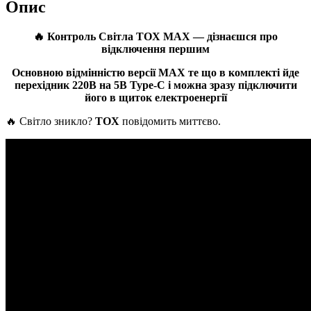
Опис
🔥 Контроль Світла TOX MAX — дізнаєшся про
відключення першим
Основною відмінністю версії МАХ те що в комплекті йде
перехідник 220В на 5В Type-C і можна зразу підключити
його в щиток електроенергії
🔥 Світло зникло?
TOX
повідомить миттєво.