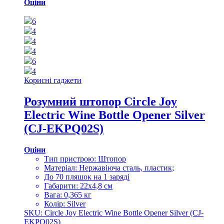
Оціни
6
4
4
4
6
4
Корисні гаджети
Розумний штопор Circle Joy
Electric Wine Bottle Opener Silver
(CJ-EKPQ02S)
Оціни
Тип пристрою: Штопор
Матеріал: Нержавіюча сталь, пластик;
До 70 пляшок на 1 заряді
Габарити: 22х4,8 см
Вага: 0,365 кг
Колір: Silver
SKU: Circle Joy Electric Wine Bottle Opener Silver (CJ-
EKPQ02S)