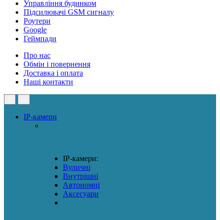
Управління будинком
Підсилювачі GSM сигналу
Роутери
Google
Геймпади
Про нас
Обмін і повернення
Доставка і оплата
Наші контакти
IP-камери
IP-камери:
Вуличні
Внутрішні
Автономні
Аксесуари