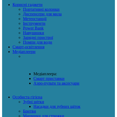
Корисні гаджети
Портативні колонки
Диспенсери для мила
Метеостанції
Інструменти
Power Bank
Навушники
Зарядні пристрої
Помпи для води
Смарт-освітлення
Медіаплеери
Медіаплеера:
Смарт приставки
Аэро-пульти та аксесуари
Особиста гігієна
Зубні щітки
Насадки для зубних щіток
Бритви
Машинки для стрижки