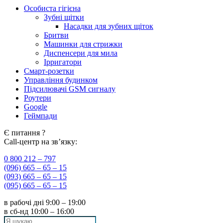
Особиста гігієна
Зубні щітки
Насадки для зубних щіток
Бритви
Машинки для стрижки
Диспенсери для мила
Ірригатори
Смарт-розетки
Управління будинком
Підсилювачі GSM сигналу
Роутери
Google
Геймпади
Є питання ?
Call-центр на зв’язку:
0 800 212 – 797
(096) 665 – 65 – 15
(093) 665 – 65 – 15
(095) 665 – 65 – 15
в рабочі дні
9:00 – 19:00
в сб-нд
10:00 – 16:00
Search