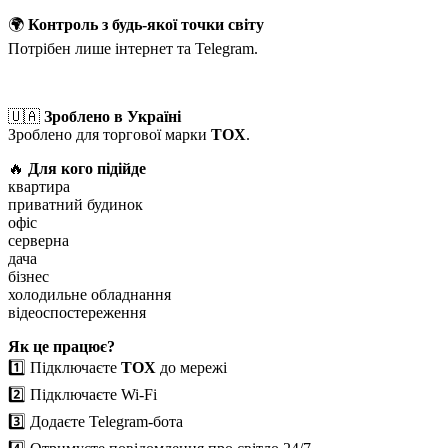
🌍
Контроль з будь-якої точки світу
Потрібен лише інтернет та Telegram.
🇺🇦
Зроблено в Україні
Зроблено для торгової марки
TOX
.
🔥
Для кого підійде
квартира
приватний будинок
офіс
серверна
дача
бізнес
холодильне обладнання
відеоспостереження
Як це працює?
1️⃣ Підключаєте
TOX
до мережі
2️⃣ Підключаєте Wi-Fi
3️⃣ Додаєте Telegram-бота