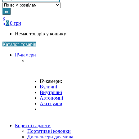
for:
0
0
грн
Немає товарів у кошику.
Каталог товарів
IP-камери
IP-камери:
Вуличні
Внутрішні
Автономні
Аксесуари
Корисні гаджети
Портативні колонки
Диспенсери для мила