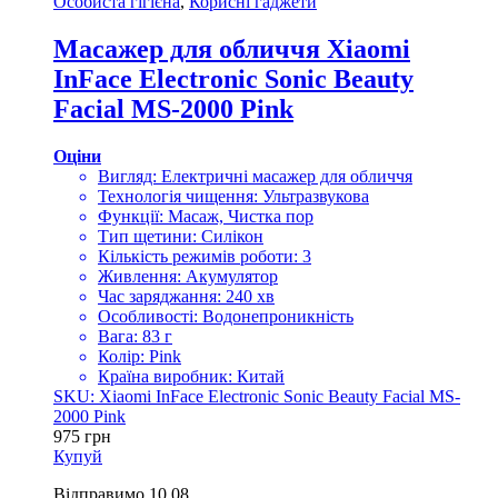
Особиста гігієна
,
Корисні гаджети
Масажер для обличчя Xiaomi
InFace Electronic Sonic Beauty
Facial MS-2000 Pink
Оціни
Вигляд: Електричні масажер для обличчя
Технологія чищення: Ультразвукова
Функції: Масаж, Чистка пор
Тип щетини: Силікон
Кількість режимів роботи: 3
Живлення: Акумулятор
Час заряджання: 240 хв
Особливості: Водонепроникність
Вага: 83 г
Колір: Pink
Країна виробник: Китай
SKU: Xiaomi InFace Electronic Sonic Beauty Facial MS-
2000 Pink
975
грн
Купуй
Відправимо
10.08