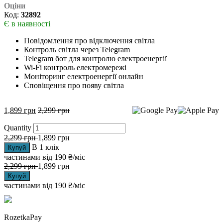
Оціни
Код:
32892
Є в наявності
Повідомлення про відключення світла
Контроль світла через Telegram
Telegram бот для контролю електроенергії
Wi-Fi контроль електромережі
Моніторинг електроенергії онлайн
Сповіщення про появу світла
1,899
грн
2,299
грн
Quantity
2,299
грн
1,899
грн
В 1 клік
Купуй
частинами від
190 ₴/міс
2,299
грн
1,899
грн
Купуй
частинами від
190 ₴/міс
RozetkaPay