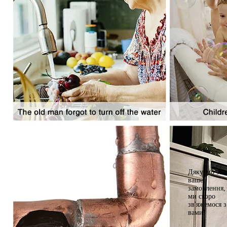
Дякуємо за
ваше
замовлення,
ми скоро
зв'яжемося з
вами!