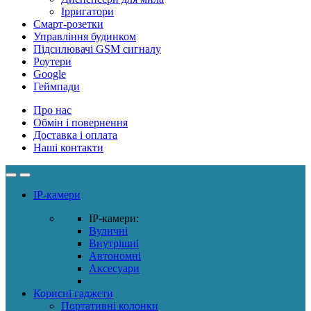
Ірригатори
Смарт-розетки
Управління будинком
Підсилювачі GSM сигналу
Роутери
Google
Геймпади
Про нас
Обмін і повернення
Доставка і оплата
Наші контакти
IP-камери
IP-камери:
Вуличні
Внутрішні
Автономні
Аксесуари
Корисні гаджети
Портативні колонки