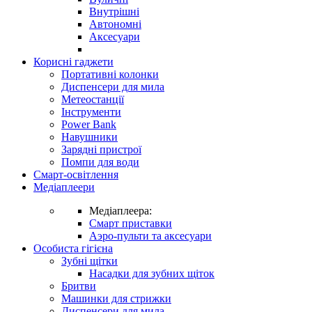
Внутрішні
Автономні
Аксесуари
Корисні гаджети
Портативні колонки
Диспенсери для мила
Метеостанції
Інструменти
Power Bank
Навушники
Зарядні пристрої
Помпи для води
Смарт-освітлення
Медіаплеери
Медіаплеера:
Смарт приставки
Аэро-пульти та аксесуари
Особиста гігієна
Зубні щітки
Насадки для зубних щіток
Бритви
Машинки для стрижки
Диспенсери для мила