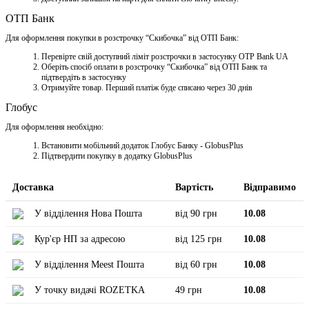
ОТП Банк
Для оформлення покупки в розстрочку “Скибочка” від ОТП Банк:
Перевірте свій доступний ліміт розстрочки в застосунку OTP Bank UA
Оберіть спосіб оплати в розстрочку “Скибочка” від ОТП Банк та
підтвердіть в застосунку
Отримуйте товар. Перший платіж буде списано через 30 днів
Глобус
Для оформлення необхідно:
Встановити мобільний додаток Глобус Банку - GlobusPlus
Підтвердити покупку в додатку GlobusPlus
Доставка
Вартість
Відправимо
У відділення Нова Пошта
від 90 грн
10.08
Кур'єр НП за адресою
від 125 грн
10.08
У відділення Meest Пошта
від 60 грн
10.08
У точку видачі ROZETKA
49 грн
10.08