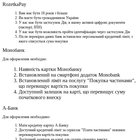
RozetkaPay
Вам має бути 18 років і більше
Ви маєте бути громадянином України
У вас має бути застосунок Дія, в якому активні цифрові документи
(паспорт, ІПН)
У вас має бути можливість пройти ідентифікацію через застосунок Дія
Після перевірки даних банк встановлює персональний кредитний ліміт, з
якого списується сума покупки
Монобанк
Для оформлення необхідно:
Наявність картки Монобанку
Встановлений на смартфоні додаток Monobank
Встановлений ліміт на послугу "Покупка частинами",
що перевищує вартість покупки
Доступний залишок на карті, що перевищує суму
початкового внеску
А-Банк
Для оформления необходимо:
Мати кредитну картку A-Банку.
Доступний кредитний ліміт за сервісом "Плати частинами" повинен
перевищувати вартість покупки.
Доступний залишок на карті для сплати спочатку внеску.