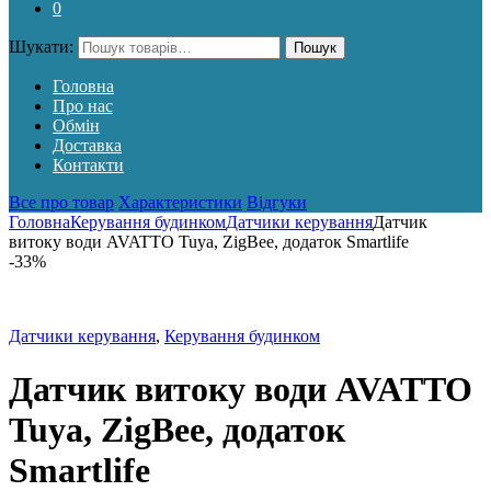
0
Шукати:
Пошук
Головна
Про нас
Обмін
Доставка
Контакти
Все про товар
Характеристики
Відгуки
Головна
Керування будинком
Датчики керування
Датчик
витоку води AVATTO Tuya, ZigBee, додаток Smartlife
-
33%
Датчики керування
,
Керування будинком
Датчик витоку води AVATTO
Tuya, ZigBee, додаток
Smartlife