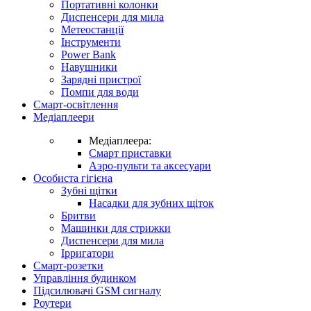
Портативні колонки
Диспенсери для мила
Метеостанції
Інструменти
Power Bank
Навушники
Зарядні пристрої
Помпи для води
Смарт-освітлення
Медіаплеери
Медіаплеера:
Смарт приставки
Аэро-пульти та аксесуари
Особиста гігієна
Зубні щітки
Насадки для зубних щіток
Бритви
Машинки для стрижки
Диспенсери для мила
Ірригатори
Смарт-розетки
Управління будинком
Підсилювачі GSM сигналу
Роутери