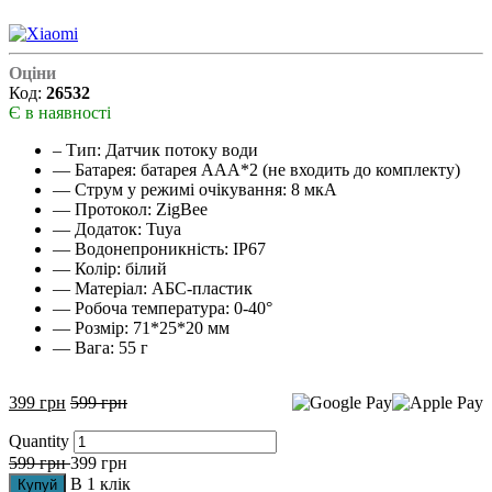
Оціни
Код:
26532
Є в наявності
– Тип: Датчик потоку води
— Батарея: батарея AAA*2 (не входить до комплекту)
— Струм у режимі очікування: 8 мкА
— Протокол: ZigBee
— Додаток: Tuya
— Водонепроникність: IP67
— Колір: білий
— Матеріал: АБС-пластик
— Робоча температура: 0-40°
— Розмір: 71*25*20 мм
— Вага: 55 г
399
грн
599
грн
Quantity
599
грн
399
грн
В 1 клік
Купуй