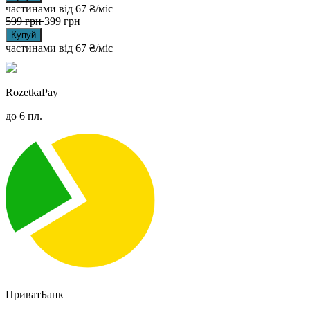
частинами від
67 ₴/міс
599
грн
399
грн
Купуй
частинами від
67 ₴/міс
RozetkaPay
до 6 пл.
ПриватБанк