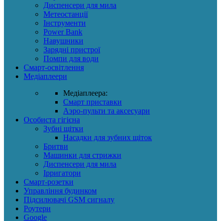
Диспенсери для мила
Метеостанції
Інструменти
Power Bank
Навушники
Зарядні пристрої
Помпи для води
Смарт-освітлення
Медіаплеери
Медіаплеера:
Смарт приставки
Аэро-пульти та аксесуари
Особиста гігієна
Зубні щітки
Насадки для зубних щіток
Бритви
Машинки для стрижки
Диспенсери для мила
Ірригатори
Смарт-розетки
Управління будинком
Підсилювачі GSM сигналу
Роутери
Google