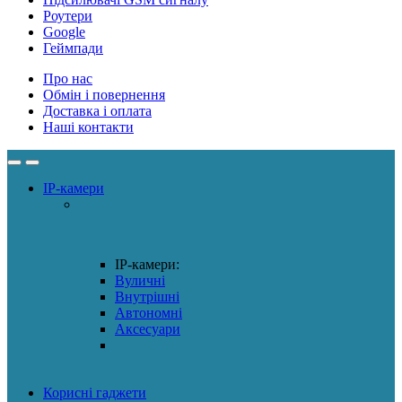
Роутери
Google
Геймпади
Про нас
Обмін і повернення
Доставка і оплата
Наші контакти
IP-камери
IP-камери:
Вуличні
Внутрішні
Автономні
Аксесуари
Корисні гаджети