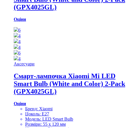
(GPX4025GL)
Оціни
6
4
4
4
6
4
Аксесуари
Смарт-лампочка Xiaomi Mi LED
Smart Bulb (White and Color) 2-Pack
(GPX4025GL)
Оціни
Бренд: Xiaomi
Цоколь: E27
Модель: LED Smart Bulb
Розміри: 55 х 120 мм