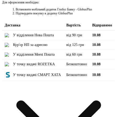
Для оформлення необхідно:
Встановити мобільний додаток Глобус Банку - GlobusPlus
Підтвердити покупку в додатку GlobusPlus
Доставка
Вартість
Відправимо
У відділення Нова Пошта
від 90 грн
10.08
Кур'єр НП за адресою
від 125 грн
10.08
У відділення Meest Пошта
від 60 грн
10.08
У точку видачі ROZETKA
Безкоштовно
10.08
У точку видачі СМАРТ ХАТА
Безкоштовно
10.08