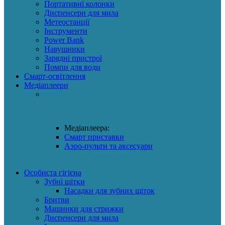
Портативні колонки
Диспенсери для мила
Метеостанції
Інструменти
Power Bank
Навушники
Зарядні пристрої
Помпи для води
Смарт-освітлення
Медіаплеери
Медіаплеера:
Смарт приставки
Аэро-пульти та аксесуари
Особиста гігієна
Зубні щітки
Насадки для зубних щіток
Бритви
Машинки для стрижки
Диспенсери для мила