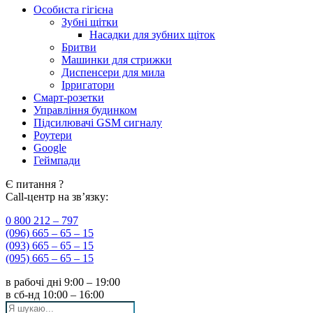
Особиста гігієна
Зубні щітки
Насадки для зубних щіток
Бритви
Машинки для стрижки
Диспенсери для мила
Ірригатори
Смарт-розетки
Управління будинком
Підсилювачі GSM сигналу
Роутери
Google
Геймпади
Є питання ?
Call-центр на зв’язку:
0 800 212 – 797
(096) 665 – 65 – 15
(093) 665 – 65 – 15
(095) 665 – 65 – 15
в рабочі дні
9:00 – 19:00
в сб-нд
10:00 – 16:00
Search