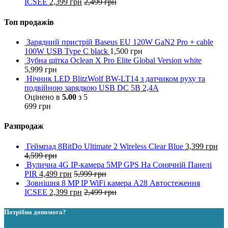
ICSEE
2,399
грн
2,499
грн
Топ продажів
Зарядний пристрій Baseus EU 120W GaN2 Pro + cable
100W USB Type C black
1,500
грн
Зубна щітка Oclean X Pro Elite Global Version white
5,999
грн
Нічник LED BlitzWolf BW-LT14 з датчиком руху та
подвійною зарядкою USB DC 5В 2,4А
Оцінено в
5.00
з 5
699
грн
Разпродаж
Геймпад 8BitDo Ultimate 2 Wireless Clear Blue
3,399
грн
4,599
грн
Вулична 4G IP-камера 5MP GPS На Сонячній Панелі
PIR
4,499
грн
5,999
грн
Зовнішня 8 MP IP WiFi камера A28 Автостеження
ICSEE
2,399
грн
2,499
грн
Потрібна допомога?