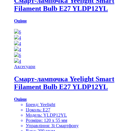
Смарт-лампочка Yeelight Smart
Filament Bulb E27 YLDP12YL
Оціни
6
4
4
4
6
4
Аксесуари
Смарт-лампочка Yeelight Smart
Filament Bulb E27 YLDP12YL
Оціни
Бренд: Yeelight
Цоколь: E27
Модель: YLDP12YL
Розміри: 120 х 55 мм
Управління: Зі Смартфону
Вага: 200 грам