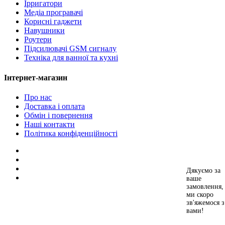
Ірригатори
Медіа програвачі
Корисні гаджети
Навушники
Роутери
Підсилювачі GSM сигналу
Техніка для ванної та кухні
Інтернет-магазин
Про нас
Доставка і оплата
Обмін і повернення
Наші контакти
Політика конфіденційності
Дякуємо за
ваше
замовлення,
ми скоро
зв'яжемося з
вами!