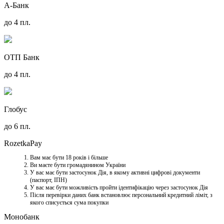
А-Банк
до 4 пл.
ОТП Банк
до 4 пл.
Глобус
до 6 пл.
RozetkaPay
Вам має бути 18 років і більше
Ви маєте бути громадянином України
У вас має бути застосунок Дія, в якому активні цифрові документи
(паспорт, ІПН)
У вас має бути можливість пройти ідентифікацію через застосунок Дія
Після перевірки даних банк встановлює персональний кредитний ліміт, з
якого списується сума покупки
Монобанк