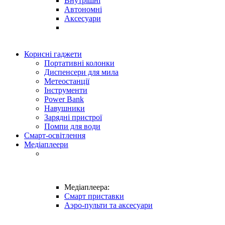
Внутрішні
Автономні
Аксесуари
Корисні гаджети
Портативні колонки
Диспенсери для мила
Метеостанції
Інструменти
Power Bank
Навушники
Зарядні пристрої
Помпи для води
Смарт-освітлення
Медіаплеери
Медіаплеера:
Смарт приставки
Аэро-пульти та аксесуари