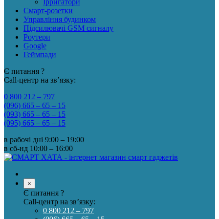
Ірригатори
Смарт-розетки
Управління будинком
Підсилювачі GSM сигналу
Роутери
Google
Геймпади
Є питання ?
Call-центр на зв’язку:
0 800 212 – 797
(096) 665 – 65 – 15
(093) 665 – 65 – 15
(095) 665 – 65 – 15
в рабочі дні
9:00 – 19:00
в сб-нд
10:00 – 16:00
×
Є питання ?
Call-центр на зв’язку:
0 800 212 – 797