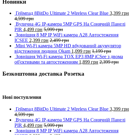
Новинки
Геймпад 8BitDo Ultimate 2 Wireless Clear Blue
3,399
грн
4,599
грн
Вулична 4G IP-камера 5MP GPS На Сонячній Панелі
PIR
4,499
грн
5,999
грн
Зовнішня 8 MP IP WiFi камера A28 Автостеження
ICSEE
2,399
грн
2,499
грн
Міні Wi-Fi камера 5MP HD вбудований акумулятор
відстеження людини Okam
1,099
грн
1,199
грн
Зовнішня Wi-Fi камера TOX EP3 8MP iCSee з двома
об'єктивами та автостеженням
1,899
грн
2,399
грн
Безкоштовна доставка Розетка
Нові поступлення
Геймпад 8BitDo Ultimate 2 Wireless Clear Blue
3,399
грн
4,599
грн
Вулична 4G IP-камера 5MP GPS На Сонячній Панелі
PIR
4,499
грн
5,999
грн
Зовнішня 8 MP IP WiFi камера A28 Автостеження