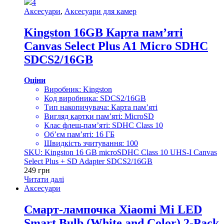
4
Аксесуари
,
Аксесуари для камер
Kingston 16GB Карта пам’яті
Canvas Select Plus A1 Micro SDHC
SDCS2/16GB
Оціни
Виробник: Kingston
Код виробника: SDCS2/16GB
Тип накопичувача: Карта пам’яті
Вигляд картки пам’яті: MicroSD
Клас флеш-пам’яті: SDHC Class 10
Об’єм пам’яті: 16 ГБ
Швидкість зчитування: 100
SKU: Kingston 16 GB microSDHC Class 10 UHS-I Canvas
Select Plus + SD Adapter SDCS2/16GB
249
грн
Читати далі
Аксесуари
Смарт-лампочка Xiaomi Mi LED
Smart Bulb (White and Color) 2-Pack