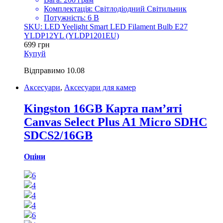
Комплектація: Світлодіодний Світильник
Потужність: 6 В
SKU: LED Yeelight Smart LED Filament Bulb E27
YLDP12YL (YLDP1201EU)
699
грн
Купуй
Відправимо
10.08
Аксесуари
,
Аксесуари для камер
Kingston 16GB Карта пам’яті
Canvas Select Plus A1 Micro SDHC
SDCS2/16GB
Оціни
6
4
4
4
6