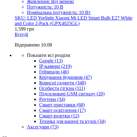
Живлення: Від мережі
Потужність: 10 В
Номінальна потужність: 10 Вт
SKU: LED Yeelight Xiaomi Mi LED Smart Bulb E27 White
and Color 2-Pack (GPX4025GL)
1,599
грн
Купуй
Відправимо
10.08
Показати всі розділи
Google
(13)
IP-камери
(219)
Геймпади
(46)
Керування будинком
(47)
Корисні гаджети
(348)
Особиста гігієна
(111)
Підсилювачі GSM сигналу
(20)
Роутери
(34)
Смарт приставки
(68)
Смарт-освітлення
(17)
Смарт-розетки
(12)
Техніка для ванної та кухні
(34)
Аксесуари
(73)