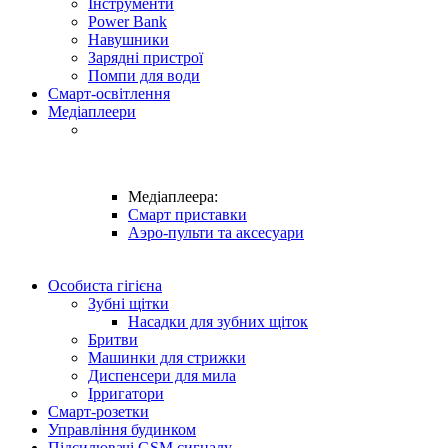
Інструменти
Power Bank
Навушники
Зарядні пристрої
Помпи для води
Смарт-освітлення
Медіаплеери
Медіаплеера:
Смарт приставки
Аэро-пульти та аксесуари
Особиста гігієна
Зубні щітки
Насадки для зубних щіток
Бритви
Машинки для стрижки
Диспенсери для мила
Ірригатори
Смарт-розетки
Управління будинком
Підсилювачі GSM сигналу