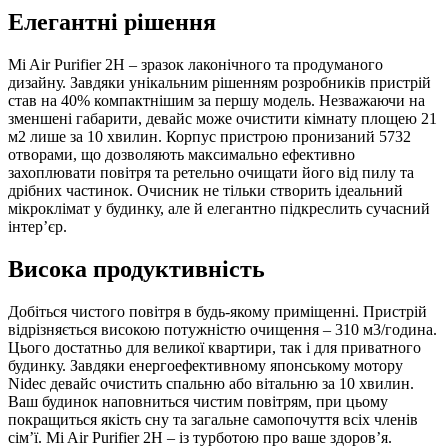
Елегантні рішення
Mi Air Purifier 2H – зразок лаконічного та продуманого
дизайну. Завдяки унікальним рішенням розробників пристрій
став на 40% компактнішим за першу модель. Незважаючи на
зменшені габарити, девайс може очистити кімнату площею 21
м2 лише за 10 хвилин. Корпус пристрою пронизаний 5732
отворами, що дозволяють максимально ефективно
захоплювати повітря та ретельно очищати його від пилу та
дрібних частинок. Очисник не тільки створить ідеальний
мікроклімат у будинку, але й елегантно підкреслить сучасний
інтер’єр.
Висока продуктивність
Добіться чистого повітря в будь-якому приміщенні. Пристрій
відрізняється високою потужністю очищення – 310 м3/година.
Цього достатньо для великої квартири, так і для приватного
будинку. Завдяки енергоефективному японському мотору
Nidec девайс очистить спальню або вітальню за 10 хвилин.
Ваш будинок наповниться чистим повітрям, при цьому
покращиться якість сну та загальне самопочуття всіх членів
сім’ї. Mi Air Purifier 2H – із турботою про ваше здоров’я.