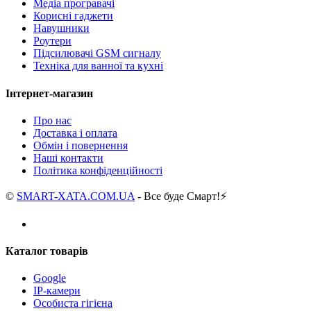
Медіа програвачі
Корисні гаджети
Навушники
Роутери
Підсилювачі GSM сигналу
Техніка для ванної та кухні
Інтернет-магазин
Про нас
Доставка і оплата
Обмін і повернення
Наші контакти
Політика конфіденційності
©
SMART-XATA.COM.UA
- Все буде Смарт!⚡️
Каталог товарів
Google
IP-камери
Особиста гігієна