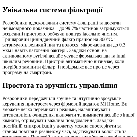
Унікальна система фільтрації
Розробники вдосконалили систему фільтрації та досягли
неймовірного показника – до 99.7% частинок затримуються
всередині пристрою, роблячи повітря ідеально чистим.
Тришаровий циліндричний фільтр працює на 360°С. і
затримують великий пил та волосся, мікрочастинки до 0.3
мкм і навіть патогенні бактерії. Завдяки основі на
активованому вугіллі девайс усуває формальдегіди та інші
шкідливі речовини. Пристрій автоматично визначає, коли
потрібно замінити фільтр, і повідомляє вас про це через
програму на смартфоні.
Простота та зручність управління
Розробники передбачили зручне та інтуїтивно зрозуміле
керування пристроєм через фірмовий додаток Mi Home. Ви
зможете легко перемикати режими, налаштовувати
інтенсивність очищення, включати та вимикати девайс з іншої
кімнати, отримувати важливі повідомлення. Завдяки
постійній синхронізації у додатку можна спостерігати за
станом повітря в реальному часі, відстежувати вологість та
температуру. Пристрій автоматично запам’ятовує ваші звички,