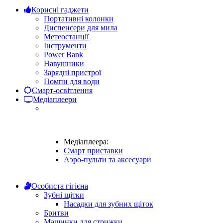
Корисні гаджети
Портативні колонки
Диспенсери для мила
Метеостанції
Інструменти
Power Bank
Навушники
Зарядні пристрої
Помпи для води
Смарт-освітлення
Медіаплеери
Медіаплеера:
Смарт приставки
Аэро-пульти та аксесуари
Особиста гігієна
Зубні щітки
Насадки для зубних щіток
Бритви
Машинки для стрижки