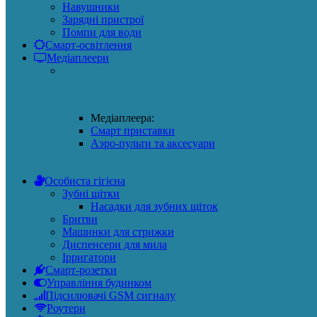
Навушники
Зарядні пристрої
Помпи для води
Смарт-освітлення
Медіаплеери
Медіаплеера:
Смарт приставки
Аэро-пульти та аксесуари
Особиста гігієна
Зубні щітки
Насадки для зубних щіток
Бритви
Машинки для стрижки
Диспенсери для мила
Ірригатори
Смарт-розетки
Управління будинком
Підсилювачі GSM сигналу
Роутери