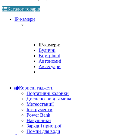
Каталог товарів
IP-камери
IP-камери:
Вуличні
Внутрішні
Автономні
Аксесуари
Корисні гаджети
Портативні колонки
Диспенсери для мила
Метеостанції
Інструменти
Power Bank
Навушники
Зарядні пристрої
Помпи для води