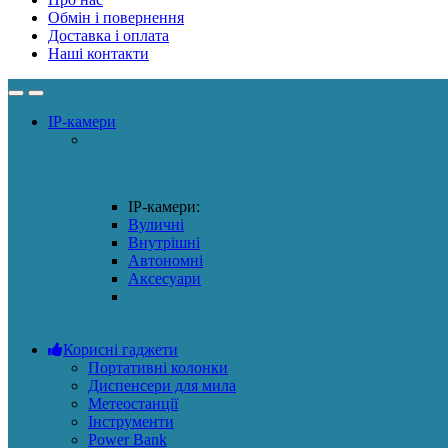
Обмін і повернення
Доставка і оплата
Наші контакти
IP-камери
IP-камери:
Вуличні
Внутрішні
Автономні
Аксесуари
Корисні гаджети
Портативні колонки
Диспенсери для мила
Метеостанції
Інструменти
Power Bank