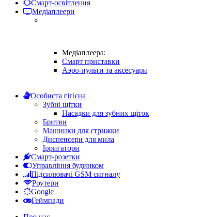
Смарт-освітлення
Медіаплеери
Медіаплеера:
Смарт приставки
Аэро-пульти та аксесуари
Особиста гігієна
Зубні щітки
Насадки для зубних щіток
Бритви
Машинки для стрижки
Диспенсери для мила
Ірригатори
Смарт-розетки
Управління будинком
Підсилювачі GSM сигналу
Роутери
Google
Геймпади
Про нас