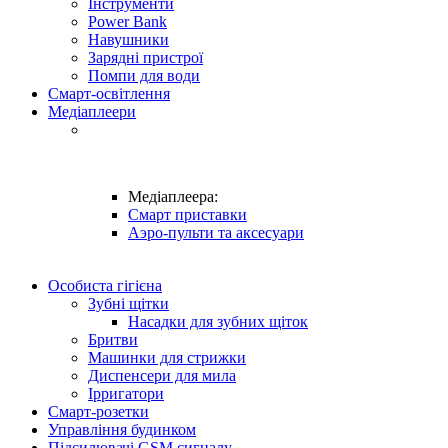
Інструменти
Power Bank
Навушники
Зарядні пристрої
Помпи для води
Смарт-освітлення
Медіаплеери
Медіаплеера:
Смарт приставки
Аэро-пульти та аксесуари
Особиста гігієна
Зубні щітки
Насадки для зубних щіток
Бритви
Машинки для стрижки
Диспенсери для мила
Ірригатори
Смарт-розетки
Управління будинком
Підсилювачі GSM сигналу