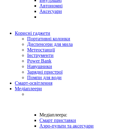
Внутрішні
Автономні
Аксесуари
Корисні гаджети
Портативні колонки
Диспенсери для мила
Метеостанції
Інструменти
Power Bank
Навушники
Зарядні пристрої
Помпи для води
Смарт-освітлення
Медіаплеери
Медіаплеера:
Смарт приставки
Аэро-пульти та аксесуари