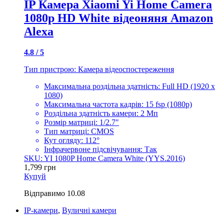
IP Камера Xiaomi Yi Home Camera
1080p HD White відеоняня Amazon
Alexa
4.8 / 5
Тип пристрою: Камера відеоспостереження
Максимальна роздільна здатність: Full HD (1920 x
1080)
Максимальна частота кадрів: 15 fsp (1080p)
Роздільна здатність камери: 2 Мп
Розмір матриці: 1/2.7″
Тип матриці: CMOS
Кут огляду: 112°
Інфрачервоне підсвічування: Так
SKU: YI 1080P Home Camera White (YYS.2016)
1,799
грн
Купуй
Відправимо
10.08
IP-камери
,
Вуличні камери