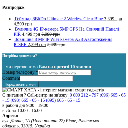
Разпродаж
Геймпад 8BitDo Ultimate 2 Wireless Clear Blue
3,399
грн
4,599
грн
Вулична 4G IP-камера 5MP GPS На Сонячній Панелі
PIR
4,499
грн
5,999
грн
Зовнішня 8 MP IP WiFi камера A28 Автостеження
ICSEE
2,399
грн
2,499
грн
Потрібна допомога?
...ми перезвонимо Вам
на протязі 10 хвилин
Номер телефону
*
Comment
Передзвоніть мені
Є питання ? Call-центр на зв'язку:
0 800 212 - 797
(096) 665 - 65
- 15
(093) 665 - 65 - 15
(095) 665 - 65 - 15
в рабочі дні
9:00 - 19:00
в сб-нд
10:00 - 16:00
Адреса:
вул. Дачна, 1А (Нова пошта 22) Рівне, Рівненська
область, 33015, Україна