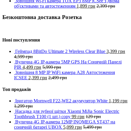
Зовнішня Wi-Fi камера TOX EP3 8MP iCSee з двома
об'єктивами та автостеженням
1,899
грн
2,399
грн
Безкоштовна доставка Розетка
Нові поступлення
Геймпад 8BitDo Ultimate 2 Wireless Clear Blue
3,399
грн
4,599
грн
Вулична 4G IP-камера 5MP GPS На Сонячній Панелі
PIR
4,499
грн
5,999
грн
Зовнішня 8 MP IP WiFi камера A28 Автостеження
ICSEE
2,399
грн
2,499
грн
Топ продажів
Іригатор Mornwell️ F22-WE2 акумулятор White
1,199
грн
1,299
грн
Насадка для зубної щітки Xiaomi MiJia Sonic Electric
Toothbrush T100 (1 шт.) copy
99
грн
129
грн
Вулична 4G IP-камера 12MP INQMEGA ST437 на
сонячній батареї UBOX
5,099
грн
5,499
грн