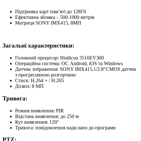
Підтримка карт пам’яті до 128Гб
Ефективна зйомка – 500-1000 метрів
Матриця SONY IMX415, 8МП
Загальні характеристики:
Головний процесор: Hisilicon 3516EV300
Операційна система: ОС Android, iOS та Windows
Датчик зображення: SONY IMX415,1/2.8″CMOS датчик
з прогресивною розгорткою
Стиск: H.264 + / H.265
Дозвіл: 8 МП
Тривога:
Режим виявлення: PIR
Відстань виявлення: до 250 м
Кут виявлення: 120°
Тривога: повідомлення надіслано до програми
PTZ: