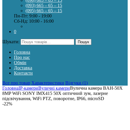
(096) 665 – 65 – 15
(093) 665 – 65 – 15
(095) 665 – 65 – 15
Пн-Пт: 9:00 - 19:00
Сб-Нд: 10:00 - 16:00
0
Шукати:
Пошук
Головна
Про нас
Обмін
Доставка
Контакти
Все про товар
Характеристики
Відгуки (1)
Головна
IP-камери
Вуличні камери
Вулична камера BAH-50X
8MP WiFi SONY IMX415 50X оптичний зум, лазерне
підсвічування, WiFi PTZ, поворотне, IP66, microSD
-
22%