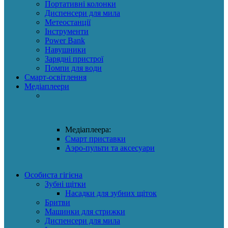
Портативні колонки
Диспенсери для мила
Метеостанції
Інструменти
Power Bank
Навушники
Зарядні пристрої
Помпи для води
Смарт-освітлення
Медіаплеери
Медіаплеера:
Смарт приставки
Аэро-пульти та аксесуари
Особиста гігієна
Зубні щітки
Насадки для зубних щіток
Бритви
Машинки для стрижки
Диспенсери для мила