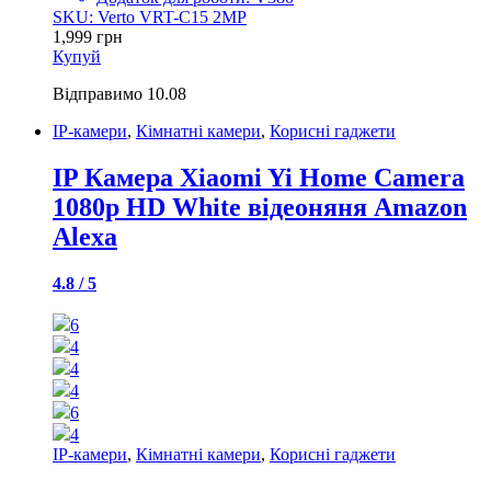
SKU: Verto VRT-C15 2MP
1,999
грн
Купуй
Відправимо
10.08
IP-камери
,
Кімнатні камери
,
Корисні гаджети
IP Камера Xiaomi Yi Home Camera
1080p HD White відеоняня Amazon
Alexa
4.8 / 5
6
4
4
4
6
4
IP-камери
,
Кімнатні камери
,
Корисні гаджети