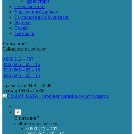
Ірригатори
Смарт-розетки
Управління будинком
Підсилювачі GSM сигналу
Роутери
Google
Геймпади
Є питання ?
Call-центр на зв’язку:
0 800 212 – 797
(096) 665 – 65 – 15
(093) 665 – 65 – 15
(095) 665 – 65 – 15
в рабочі дні
9:00 – 19:00
в сб-нд
10:00 – 16:00
×
Є питання ?
Call-центр на зв’язку:
0 800 212 – 797