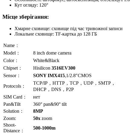
Кут огляду: 120°
Місце зберігання:
Хмарне сховище: сховище під час тривожної записи
Локальне сховище: TF-картка до 128 ГБ
Name：
Model：
8 inch dome camera
Color：
White&Black
Chipset：
Hisilicon
3516EV300
Sensor：
SONY IMX415
,1/2.8″CMOS
TCP/IP，HTTP，TCP，UDP，SMTP，
Protocols：
DHCP，DNS，P2P
SIM Card：
нет
Pan&Tilt
360° pan&90° tilt
Solution：
8MP
Zoom:
50x
zoom
Shoot-
500-1000m
Distance：