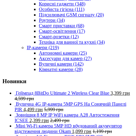
Корисні гаджети
(348)
Особиста гігієна
(111)
Підсилювачі GSM сигналу
(20)
Роутери
(34)
Смарт приставки
(68)
Смарт-освітлення
(17)
Смарт-розетки
(12)
Техніка для ванної та кухні
(34)
IP-камери
(219)
Автономні камери
(25)
Аксесуари для камер
(27)
Вуличні камери
(142)
Кімнатні камери
(28)
Новинки
Геймпад 8BitDo Ultimate 2 Wireless Clear Blue
3,399
грн
4,599
грн
Вулична 4G IP-камера 5MP GPS На Сонячній Панелі
PIR
4,499
грн
5,999
грн
Зовнішня 8 MP IP WiFi камера A28 Автостеження
ICSEE
2,399
грн
2,499
грн
Міні Wi-Fi камера 5MP HD вбудований акумулятор
відстеження людини Okam
1,099
грн
1,199
грн