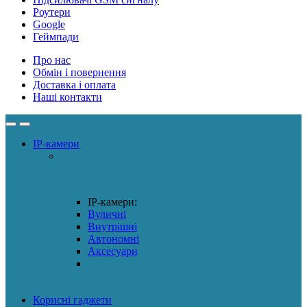
Роутери
Google
Геймпади
Про нас
Обмін і повернення
Доставка і оплата
Наші контакти
IP-камери
IP-камери:
Вуличні
Внутрішні
Автономні
Аксесуари
Корисні гаджети