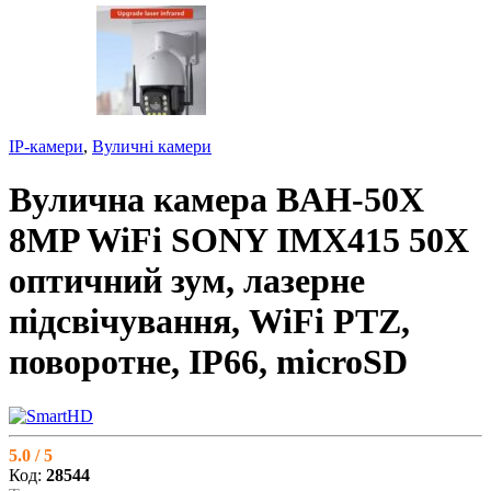
IP-камери
,
Вуличні камери
Вулична камера BAH-50X
8MP WiFi SONY IMX415 50X
оптичний зум, лазерне
підсвічування, WiFi PTZ,
поворотне, IP66, microSD
5.0 / 5
Код:
28544