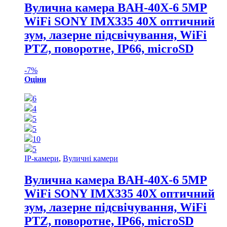
Вулична камера BAH-40X-6 5MP
WiFi SONY IMX335 40X оптичний
зум, лазерне підсвічування, WiFi
PTZ, поворотне, IP66, microSD
-
7%
Оціни
6
4
5
5
10
5
IP-камери
,
Вуличні камери
Вулична камера BAH-40X-6 5MP
WiFi SONY IMX335 40X оптичний
зум, лазерне підсвічування, WiFi
PTZ, поворотне, IP66, microSD