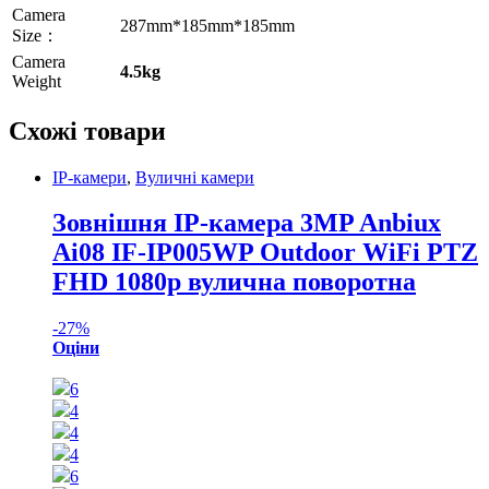
Camera
287mm*185mm*185mm
Size：
Camera
4.5kg
Weight
Схожі товари
IP-камери
,
Вуличні камери
Зовнішня IP-камера 3MP Anbiux
Ai08 IF-IP005WP Outdoor WiFi PTZ
FHD 1080p вулична поворотна
-
27%
Оціни
6
4
4
4
6