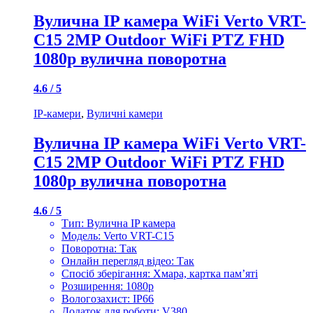
Вулична IP камера WiFi Verto VRT-
C15 2MP Outdoor WiFi PTZ FHD
1080p вулична поворотна
4.6 / 5
IP-камери
,
Вуличні камери
Вулична IP камера WiFi Verto VRT-
C15 2MP Outdoor WiFi PTZ FHD
1080p вулична поворотна
4.6 / 5
Тип: Вулична IP камера
Модель: Verto VRT-C15
Поворотна: Так
Онлайн перегляд відео: Так
Спосіб зберігання: Хмара, картка пам’яті
Розширення: 1080p
Вологозахист: IP66
Додаток для роботи: V380