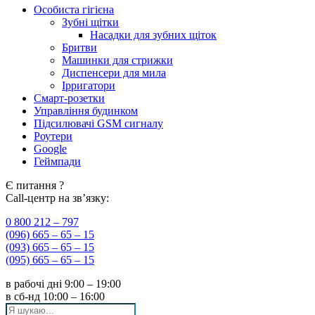
Особиста гігієна
Зубні щітки
Насадки для зубних щіток
Бритви
Машинки для стрижки
Диспенсери для мила
Ірригатори
Смарт-розетки
Управління будинком
Підсилювачі GSM сигналу
Роутери
Google
Геймпади
Є питання ?
Call-центр на зв’язку:
0 800 212 – 797
(096) 665 – 65 – 15
(093) 665 – 65 – 15
(095) 665 – 65 – 15
в рабочі дні
9:00 – 19:00
в сб-нд
10:00 – 16:00
Search