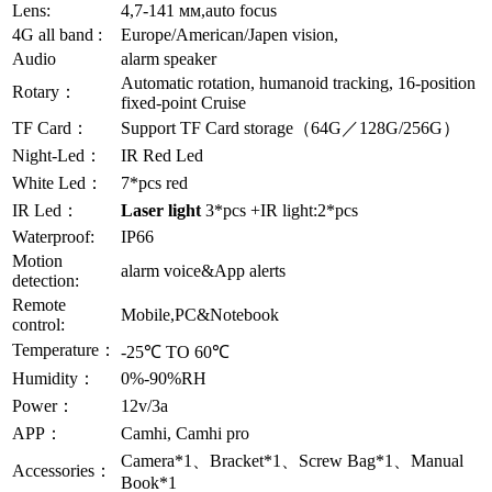
Lens:
4,7-141 мм,auto focus
4G all band :
Europe/American/Japen vision,
Audio
alarm speaker
Automatic rotation, humanoid tracking, 16-position
Rotary：
fixed-point Cruise
TF Card：
Support TF Card storage（64G／128G/256G）
Night-Led：
IR Red Led
White Led：
7*pcs red
IR Led：
Laser light
3*pcs +IR light:2*pcs
Waterproof:
IP66
Motion
alarm voice&App alerts
detection:
Remote
Mobile,PC&Notebook
control:
Temperature：
-25℃ TO 60℃
Humidity：
0%-90%RH
Power：
12v/3a
APP：
Camhi, Camhi pro
Camera*1、Bracket*1、Screw Bag*1、Manual
Accessories：
Book*1