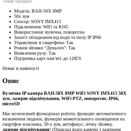
Товар продано
Модель: BAH-50X 8MP
50х зум
Сенсор: SONY IMX415
Підключення: WiFi та RJ45
Використання: вулична, поворотна
Захист обладнання від води та пилу IP IP66
Управління зі смартфона: Так
Режим зйомки “День/ніч”: Так
Виявлення руху: Так
Підтримка карт пам’яті: до 128Гб
Немає в наявності
Опис
Вулична IP камера BAH-50X 8MP WiFi SONY IMX415 50X
зум, лазерне підсвічування, WiFi PTZ, поворотне, IP66,
microSD
Має величезний функціонал роботи, функцію автоматичного
визначення людини, функцію моментального оповіщення на
смартфон власника, 50-х зум, автофокус, нічну зйомку.
лазерне підсвічування
! (Приклад відео камери з лазерним