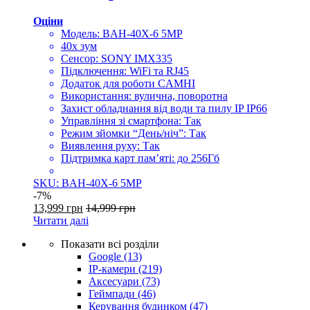
Оціни
Модель: BAH-40X-6 5MP
40х зум
Сенсор: SONY IMX335
Підключення: WiFi та RJ45
Додаток для роботи CAMHI
Використання: вулична, поворотна
Захист обладнання від води та пилу IP IP66
Управління зі смартфона: Так
Режим зйомки “День/ніч”: Так
Виявлення руху: Так
Підтримка карт пам’яті: до 256Гб
SKU: BAH-40X-6 5MP
-
7%
13,999
грн
14,999
грн
Читати далі
Показати всі розділи
Google
(13)
IP-камери
(219)
Аксесуари
(73)
Геймпади
(46)
Керування будинком
(47)