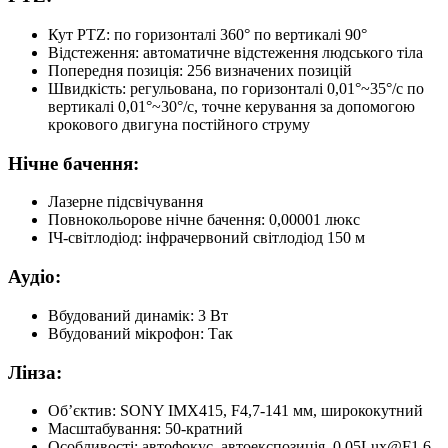
Кут PTZ: по горизонталі 360° по вертикалі 90°
Відстеження: автоматичне відстеження людського тіла
Попередня позиція: 256 визначених позицій
Швидкість: регульована, по горизонталі 0,01°~35°/с по
вертикалі 0,01°~30°/с, точне керування за допомогою
крокового двигуна постійного струму
Нічне бачення:
Лазерне підсвічування
Повнокольорове нічне бачення: 0,00001 люкс
ІЧ-світлодіод: інфрачервоний світлодіод 150 м
Аудіо:
Вбудований динамік: 3 Вт
Вбудований мікрофон: Так
Лінза:
Об’єктив: SONY IMX415, F4,7-141 мм, ширококутний
Масштабування: 50-кратний
Особливості: автофокус, автоекспозиція, 0.05Lux@F1.6