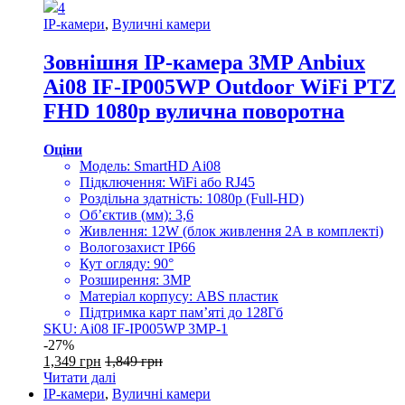
4
IP-камери
,
Вуличні камери
Зовнішня IP-камера 3MP Anbiux
Ai08 IF-IP005WP Outdoor WiFi PTZ
FHD 1080p вулична поворотна
Оціни
Модель: SmartHD Ai08
Підключення: WiFi або RJ45
Роздільна здатність: 1080p (Full-HD)
Об’єктив (мм): 3,6
Живлення: 12W (блок живлення 2А в комплекті)
Вологозахист IP66
Кут огляду: 90°
Розширення: 3MP
Матеріал корпусу: ABS пластик
Підтримка карт пам’яті до 128Гб
SKU: Ai08 IF-IP005WP 3MP-1
-
27%
1,349
грн
1,849
грн
Читати далі
IP-камери
,
Вуличні камери