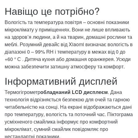
Навіщо це потрібно?
Вологість та температура повітря – основні показники
мікроклімату у приміщеннях. Вони не лише впливають
на здоров’я людини, а й на тварин, домашні рослини та
меблі. Розумний девайс від Xiaomi визначає вологість в
діапазоні 0 – 99% RH і температуру в межах від 0 до
+60 ° С . Дитяча кухня або домашня оранжерея. Усюди
можна забезпечити затишну атмосферу та комфорт.
Інформативний дисплей
Термогігрометр
обладнаний LCD дисплеєм
. Дана
технологія відрізняється безпекою для очей та гарною
читабельністю на сонці. На екрані відображаються дані
про температуру, вологість та поточний час. Піктограма
усміхненого смайлика інформує про комфортний
мікроклімат, сумний смайлик повідомляє про
нестандартні показники.