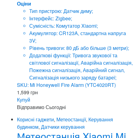
Оціни
Тип пристрою: Датчик диму;
Інтерфейс: Zigbee;
Сумісність: Комутатор Xiaomi;
Акумулятор: CR123A, стандартна напруга
3V;
Рівень тривоги: 80 дБ або більше (3 метри);
Додаткові функції: Тривога звукової та
світлової сигналізації, Аварійна сигналізація,
Пожежна сигналізація, Аварійний сигнал,
Сигналізація низького заряду батареї;
SKU: Mi Honeywell Fire Alarm (YTC4020RT)
1,599
грн
Купуй
Відправимо
Сьогодні
Корисні гаджети
,
Метеостанції
,
Керування
будинком
,
Датчики керування
Метеостанція Xiaomi Mi