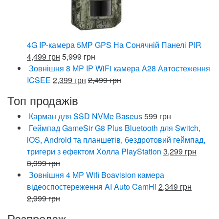
4G IP-камера 5MP GPS На Сонячній Панелі PIR
4,499
грн
5,999
грн
Зовнішня 8 MP IP WiFi камера A28 Автостеження
ICSEE
2,399
грн
2,499
грн
Топ продажів
Карман для SSD NVMe Baseus
599
грн
Геймпад GameSir G8 Plus Bluetooth для Switch,
iOS, Android та планшетів, бездротовий геймпад,
тригери з ефектом Холла PlayStation
3,299
грн
3,999
грн
Зовнішня 4 MP Wifi Boavision камера
відеоспостереження AI Auto CamHi
2,349
грн
2,999
грн
Разпродаж