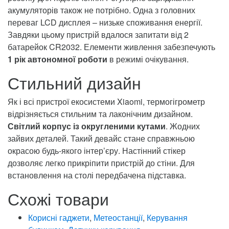
акумуляторів також не потрібно. Одна з головних
переваг LCD дисплея – низьке споживання енергії.
Завдяки цьому пристрій вдалося запитати від 2
батарейок CR2032. Елементи живлення забезпечують
1 рік автономної роботи
в режимі очікування.
Стильний дизайн
Як і всі пристрої екосистеми Xiaomi, термогігрометр
відрізняється стильним та лаконічним дизайном.
Світлий корпус із округленими кутами
. Жодних
зайвих деталей. Такий девайс стане справжньою
окрасою будь-якого інтер’єру. Настінний стікер
дозволяє легко прикріпити пристрій до стіни. Для
встановлення на столі передбачена підставка.
Схожі товари
Корисні гаджети
,
Метеостанції
,
Керування