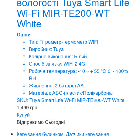
вологості Tuya Smart Life
Wi-Fi MIR-TE200-WT
White
Оціни
Тип: Гігрометр-термометр WiFi
Виробник: Tuya
Колірне виконання: Білий
Спосіб зв’язку: WIFI 2,4G
Робоча температура: -10 ~ + 55 ℃ 0 ~ 100%
RH
Живлення: 3 батареї AA
Матеріал: АБС-пластик/Полікарбонат
SKU: Tuya Smart Life Wi-Fi MIR-TE200-WT White
1,499
грн
Купуй
Відправимо
Сьогодні
Керування будинком
,
Датчики керування