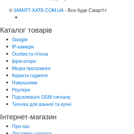
©
SMART-XATA.COM.UA
- Все буде Смарт!⚡️
Каталог товарів
Google
IP-камери
Особиста гігієна
Ірригатори
Медіа програвачі
Корисні гаджети
Навушники
Роутери
Підсилювачі GSM сигналу
Техніка для ванної та кухні
Інтернет-магазин
Про нас
Доставка і оплата