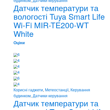
будинком
,
Датчики керування
Датчик температури та
вологості Tuya Smart Life
Wi-Fi MIR-TE200-WT
White
Оціни
6
4
4
4
6
4
Корисні гаджети
,
Метеостанції
,
Керування
будинком
,
Датчики керування
Датчик температури та