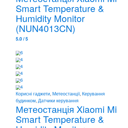
Smart Temperature &
Humidity Monitor
(NUN4013CN)
5.0 / 5
6
4
4
4
6
4
Корисні гаджети
,
Метеостанції
,
Керування
будинком
,
Датчики керування
Метеостанція Xiaomi Mi
Smart Temperature &