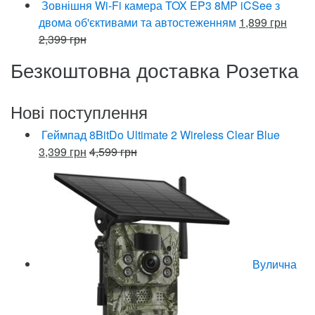
Зовнішня Wi-Fi камера TOX EP3 8MP iCSee з
двома об'єктивами та автостеженням
1,899
грн
2,399
грн
Безкоштовна доставка Розетка
Нові поступлення
Геймпад 8BitDo Ultimate 2 Wireless Clear Blue
3,399
грн
4,599
грн
Вулична