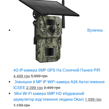
Вулична
4G IP-камера 5MP GPS На Сонячній Панелі PIR
4,499
грн
5,999
грн
Зовнішня 8 MP IP WiFi камера A28 Автостеження
ICSEE
2,399
грн
2,499
грн
Міні Wi-Fi камера 5MP HD вбудований
акумулятор відстеження людини Okam
1,099
грн
1,199
грн