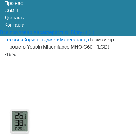
Про нас
Обмін
Доставка
Контакти
Все про товар
Характеристики
Відгуки (7)
Головна
Корисні гаджети
Метеостанції
Термометр-
гігрометр Youpin Miaomiaoce MHO-C601 (LCD)
-
18%