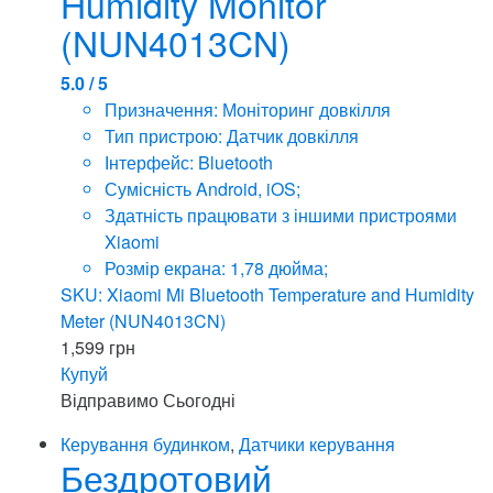
Humidity Monitor
(NUN4013CN)
5.0 / 5
Призначення: Моніторинг довкілля
Тип пристрою: Датчик довкілля
Інтерфейс: Bluetooth
Сумісність Android, iOS;
Здатність працювати з іншими пристроями
Xiaomi
Розмір екрана: 1,78 дюйма;
SKU: Xiaomi Mi Bluetooth Temperature and Humidity
Meter (NUN4013CN)
1,599
грн
Купуй
Відправимо
Сьогодні
Керування будинком
,
Датчики керування
Бездротовий