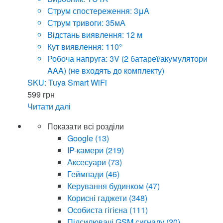
Струм спостереження: 3μA
Струм тривоги: 35мА
Відстань виявлення: 12 м
Кут виявлення: 110°
Робоча напруга: 3V (2 батареї/акумулятори
AAA) (не входять до комплекту)
SKU: Tuya Smart WiFi
599
грн
Читати далі
Показати всі розділи
Google
(13)
IP-камери
(219)
Аксесуари
(73)
Геймпади
(46)
Керування будинком
(47)
Корисні гаджети
(348)
Особиста гігієна
(111)
Підсилювачі GSM сигналу
(20)