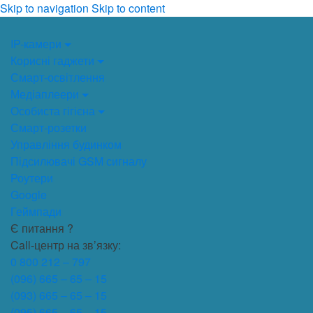
Skip to navigation
Skip to content
IP-камери
Корисні гаджети
Смарт-освітлення
Медіаплеери
Особиста гігієна
Смарт-розетки
Управління будинком
Підсилювачі GSM сигналу
Роутери
Google
Геймпади
Є питання ?
Call-центр на зв’язку:
0 800 212 – 797
(096) 665 – 65 – 15
(093) 665 – 65 – 15
(095) 665 – 65 – 15