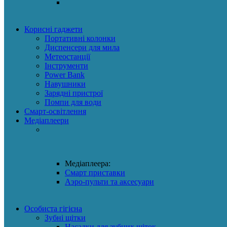
Корисні гаджети
Портативні колонки
Диспенсери для мила
Метеостанції
Інструменти
Power Bank
Навушники
Зарядні пристрої
Помпи для води
Смарт-освітлення
Медіаплеери
Медіаплеера:
Смарт приставки
Аэро-пульти та аксесуари
Особиста гігієна
Зубні щітки
Насадки для зубних щіток