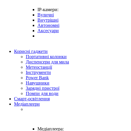
IP-камери:
Вуличні
Внутрішні
Автономні
Аксесуари
Корисні гаджети
Портативні колонки
Диспенсери для мила
Метеостанції
Інструменти
Power Bank
Навушники
Зарядні пристрої
Помпи для води
Смарт-освітлення
Медіаплеери
Медіаплеера: