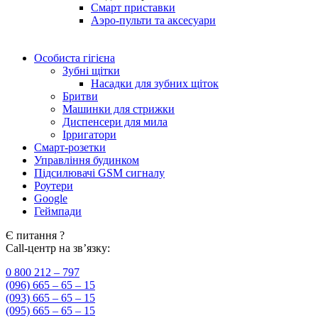
Смарт приставки
Аэро-пульти та аксесуари
Особиста гігієна
Зубні щітки
Насадки для зубних щіток
Бритви
Машинки для стрижки
Диспенсери для мила
Ірригатори
Смарт-розетки
Управління будинком
Підсилювачі GSM сигналу
Роутери
Google
Геймпади
Є питання ?
Call-центр на зв’язку:
0 800 212 – 797
(096) 665 – 65 – 15
(093) 665 – 65 – 15
(095) 665 – 65 – 15