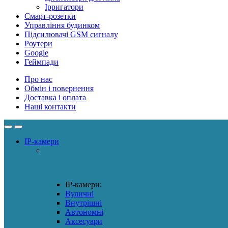
Ірригатори
Смарт-розетки
Управління будинком
Підсилювачі GSM сигналу
Роутери
Google
Геймпади
Про нас
Обмін і повернення
Доставка і оплата
Наші контакти
IP-камери
IP-камери:
Вуличні
Внутрішні
Автономні
Аксесуари