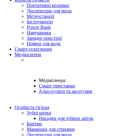
Портативні колонки
Диспенсери для мила
Метеостанції
Інструменти
Power Bank
Навушники
Зарядні пристрої
Помпи для води
Смарт-освітлення
Медіаплеери
Медіаплеера:
Смарт приставки
Аэро-пульти та аксесуари
Особиста гігієна
Зубні щітки
Насадки для зубних щіток
Бритви
Машинки для стрижки
Диспенсери для мила