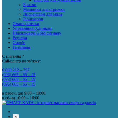
Бритви
Машинки для стрижки
Диспенсери для мила
Ірригатори
Смарт-розетки
Управління будинком
Підсилювачі GSM сигналу
Роутери
Google
Геймпади
Є питання ?
Call-центр на зв’язку:
0 800 212 – 797
(096) 665 – 65 – 15
(093) 665 – 65 – 15
(095) 665 – 65 – 15
в рабочі дні
9:00 – 19:00
в сб-нд
10:00 – 16:00
×