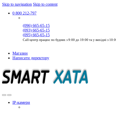
Skip to navigation
Skip to content
0 800 212-797
(096) 665-65-15
(093) 665-65-15
(095) 665-65-15
Call-центр працює по буднях з 9:00 до 19:00 та у вихідні з 10:
Магазин
Написати директору
IP-камери