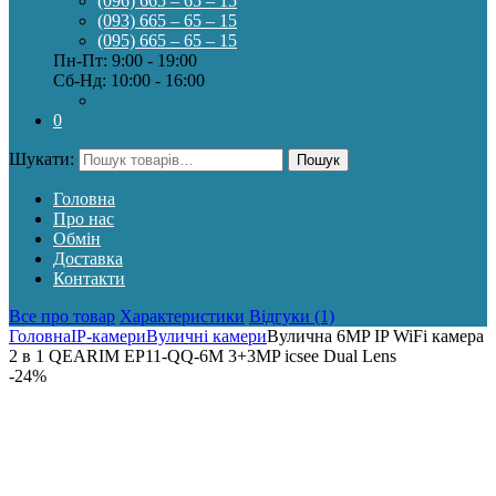
(096) 665 – 65 – 15
(093) 665 – 65 – 15
(095) 665 – 65 – 15
Пн-Пт: 9:00 - 19:00
Сб-Нд: 10:00 - 16:00
0
Шукати:
Пошук
Головна
Про нас
Обмін
Доставка
Контакти
Все про товар
Характеристики
Відгуки (1)
Головна
IP-камери
Вуличні камери
Вулична 6MP IP WiFi камера
2 в 1 QEARIM EP11-QQ-6M 3+3MP icsee Dual Lens
-
24%