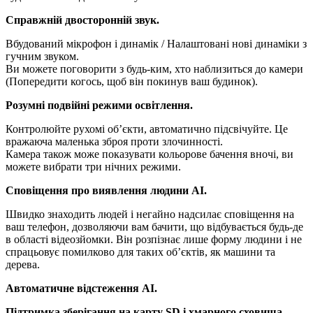
Справжній двосторонній звук.
Вбудований мікрофон і динамік / Налаштовані нові динаміки з
гучним звуком.
Ви можете поговорити з будь-ким, хто наблизиться до камери
(Попередити когось, щоб він покинув ваш будинок).
Розумні подвійні режими освітлення.
Контролюйте рухомі об’єкти, автоматично підсвічуйте. Це
вражаюча маленька зброя проти злочинності.
Камера також може показувати кольорове бачення вночі, ви
можете вибрати три нічних режими.
Сповіщення про виявлення людини AI.
Швидко знаходить людей і негайно надсилає сповіщення на
ваш телефон, дозволяючи вам бачити, що відбувається будь-де
в області відеозйомки. Він розпізнає лише форму людини і не
спрацьовує помилково для таких об’єктів, як машини та
дерева.
Автоматичне відстеження AI.
Підтримка зберігання на карту SD і хмарного сховища