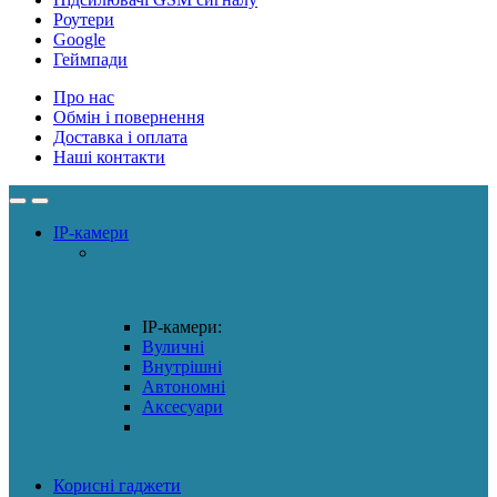
Роутери
Google
Геймпади
Про нас
Обмін і повернення
Доставка і оплата
Наші контакти
IP-камери
IP-камери:
Вуличні
Внутрішні
Автономні
Аксесуари
Корисні гаджети