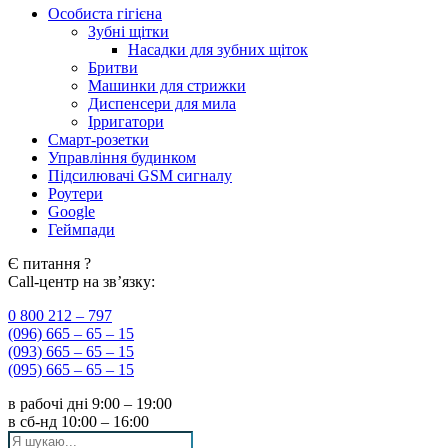
Особиста гігієна
Зубні щітки
Насадки для зубних щіток
Бритви
Машинки для стрижки
Диспенсери для мила
Ірригатори
Смарт-розетки
Управління будинком
Підсилювачі GSM сигналу
Роутери
Google
Геймпади
Є питання ?
Call-центр на зв’язку:
0 800 212 – 797
(096) 665 – 65 – 15
(093) 665 – 65 – 15
(095) 665 – 65 – 15
в рабочі дні
9:00 – 19:00
в сб-нд
10:00 – 16:00
Search