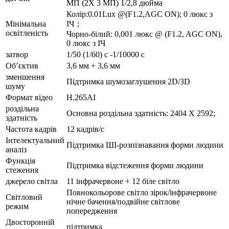
МП (2X 3 МП) 1/2,8 дюйма
Колір:0.01Lux @(F1.2,AGC ON); 0 люкс з
Мінімальна
ІЧ；
освітленість
Чорно-білий: 0,001 люкс @ (F1.2, AGC ON),
0 люкс з ІЧ
затвор
1/50 (1/60) с -1/10000 с
Об’єктив
3,6 мм + 3,6 мм
зменшення
Підтримка шумозаглушення 2D/3D
шуму
Формат відео
H.265AI
роздільна
Основна роздільна здатність: 2404 X 2592;
здатність
Частота кадрів
12 кадрів/с
Інтелектуальний
Підтримка ШІ-розпізнавання форми людини
аналіз
Функція
Підтримка відстеження форми людини
стеження
джерело світла
11 інфрачервоне + 12 біле світло
Повнокольорове світло зірок/інфрачервоне
Світловий
нічне бачення/подвійне світлове
режим
попередження
Двосторонній
підтримка