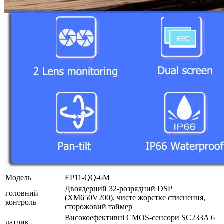
Модель
EP11-QQ-6M
Двоядерний 32-розрядний DSP
головний
(XM650V200), чисте жорстке стиснення,
контроль
сторожовий таймер
Високоефективні CMOS-сенсори SC233A 6
датчик