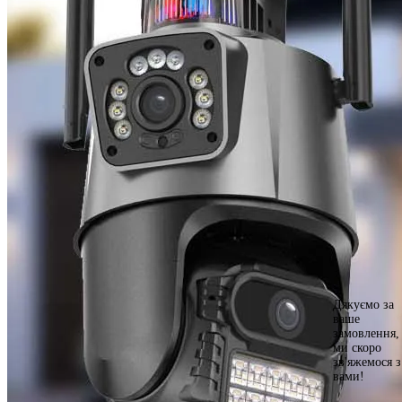
Дякуємо за
ваше
замовлення,
ми скоро
зв'яжемося з
вами!