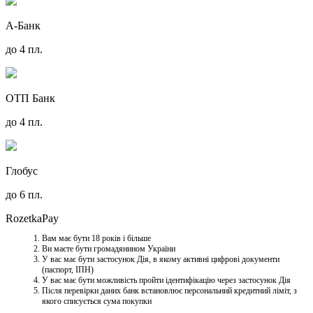
А-Банк
до 4 пл.
ОТП Банк
до 4 пл.
Глобус
до 6 пл.
RozetkaPay
Вам має бути 18 років і більше
Ви маєте бути громадянином України
У вас має бути застосунок Дія, в якому активні цифрові документи
(паспорт, ІПН)
У вас має бути можливість пройти ідентифікацію через застосунок Дія
Після перевірки даних банк встановлює персональний кредитний ліміт, з
якого списується сума покупки