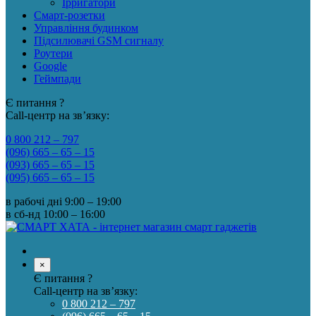
Ірригатори
Смарт-розетки
Управління будинком
Підсилювачі GSM сигналу
Роутери
Google
Геймпади
Є питання ?
Call-центр на зв’язку:
0 800 212 – 797
(096) 665 – 65 – 15
(093) 665 – 65 – 15
(095) 665 – 65 – 15
в рабочі дні
9:00 – 19:00
в сб-нд
10:00 – 16:00
×
Є питання ?
Call-центр на зв’язку:
0 800 212 – 797