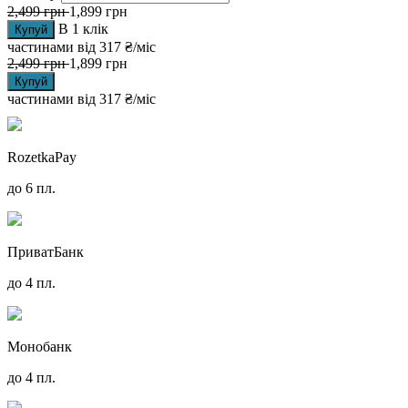
2,499
грн
1,899
грн
В 1 клік
Купуй
частинами від
317 ₴/міс
2,499
грн
1,899
грн
Купуй
частинами від
317 ₴/міс
RozetkaPay
до 6 пл.
ПриватБанк
до 4 пл.
Монобанк
до 4 пл.