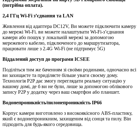
(потрібна оплата).
2,4 ГГц Wi-Fi з’єднання та LAN
Живлення від адаптера DC12V, Ви можете підключити камеру
до мережі Wi-Fi. ви можете налаштувати Wi-Fi-з’єднання
камери або пошук у локальній мережі за допомогою
мережевого кабелю, підключеного до маршрутизатора,
працювати лише з 2.4G Wi-Fi (не підтримує 5G)
Віддалений доступ до програми ICSEE
Поділіться тим же баченням зі своїми родинами, одночасно всі
ви захищаєте та приділяєте більше уваги своєму дому.
Технологія P2P дає змогу переглядати реальну ситуацію у
вашому домі, де б ви не були, лише за допомогою облікового
запису P2P у додатку через ваш смартфон або планшет.
Водонепроникність/пилонепроникність IP66
Корпус камери виготовлено з високоякісного ABS-пластику,
який є водонепроникним, захищеним від сонця та пилу. Він
підходить для будь-якого середовища.