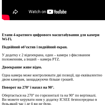
Етапи 4-кратного цифрового масштабування для камери
Wi-Fi.
Подвійний об’єктив і подвійний екран.
У додатку є 2 відеоекрана, один – камера з фіксованим
положенням, а інший – камера PTZ.
Двоекранне живе відео.
Одна камера може контролювати дві позиції, що еквівалентно
двом камерам, заощаджуючи більше грошей.
Поворот на 270° і нахил на 90°.
Обертається на 270° по горизонталі та на 90° по вертикалі.
Ви можете керувати ним у додатку ICSEE безпосередньо в
будь-який час і де б ви не були.