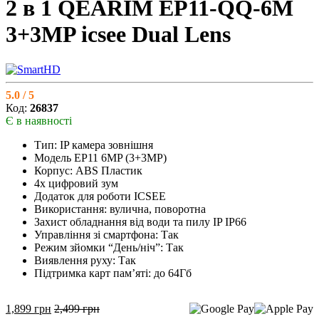
2 в 1 QEARIM EP11-QQ-6M
3+3MP icsee Dual Lens
5.0 / 5
Код:
26837
Є в наявності
Тип: IP камера зовнішня
Модель EP11 6MP (3+3MP)
Корпус: ABS Пластик
4х цифровий зум
Додаток для роботи ICSEE
Використання: вулична, поворотна
Захист обладнання від води та пилу IP IP66
Управління зі смартфона: Так
Режим зйомки “День/ніч”: Так
Виявлення руху: Так
Підтримка карт пам’яті: до 64Гб
1,899
грн
2,499
грн