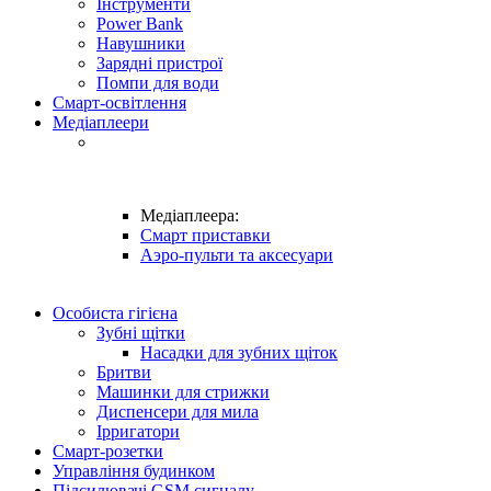
Інструменти
Power Bank
Навушники
Зарядні пристрої
Помпи для води
Смарт-освітлення
Медіаплеери
Медіаплеера:
Смарт приставки
Аэро-пульти та аксесуари
Особиста гігієна
Зубні щітки
Насадки для зубних щіток
Бритви
Машинки для стрижки
Диспенсери для мила
Ірригатори
Смарт-розетки
Управління будинком
Підсилювачі GSM сигналу