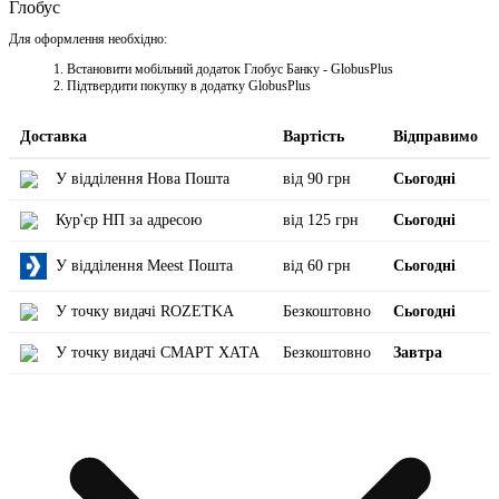
Глобус
Для оформлення необхідно:
Встановити мобільний додаток Глобус Банку - GlobusPlus
Підтвердити покупку в додатку GlobusPlus
Доставка
Вартість
Відправимо
У відділення Нова Пошта
від 90 грн
Сьогодні
Кур'єр НП за адресою
від 125 грн
Сьогодні
У відділення Meest Пошта
від 60 грн
Сьогодні
У точку видачі ROZETKA
Безкоштовно
Сьогодні
У точку видачі СМАРТ ХАТА
Безкоштовно
Завтра