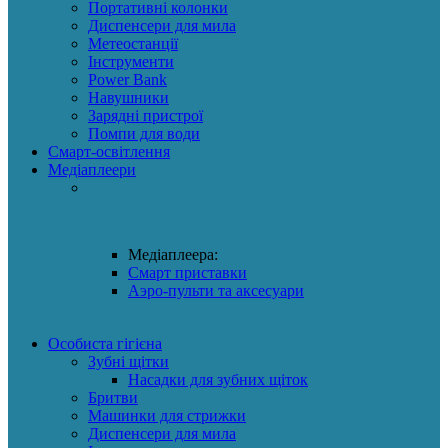
Портативні колонки
Диспенсери для мила
Метеостанції
Інструменти
Power Bank
Навушники
Зарядні пристрої
Помпи для води
Смарт-освітлення
Медіаплеери
Медіаплеера:
Смарт приставки
Аэро-пульти та аксесуари
Особиста гігієна
Зубні щітки
Насадки для зубних щіток
Бритви
Машинки для стрижки
Диспенсери для мила