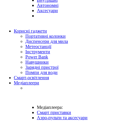
Внутрішні
Автономні
Аксесуари
Корисні гаджети
Портативні колонки
Диспенсери для мила
Метеостанції
Інструменти
Power Bank
Навушники
Зарядні пристрої
Помпи для води
Смарт-освітлення
Медіаплеери
Медіаплеера:
Смарт приставки
Аэро-пульти та аксесуари