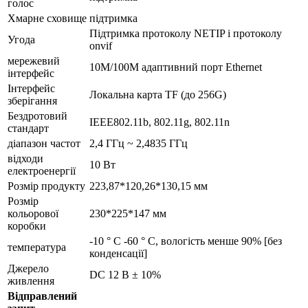
голос
Хмарне сховище
підтримка
Підтримка протоколу NETIP і протоколу
Угода
onvif
мережевий
10M/100M адаптивний порт Ethernet
інтерфейс
Інтерфейс
Локальна карта TF (до 256G)
зберігання
Бездротовий
IEEE802.11b, 802.11g, 802.11n
стандарт
діапазон частот
2,4 ГГц ~ 2,4835 ГГц
відходи
10 Вт
електроенергії
Розмір продукту
223,87*120,26*130,15 мм
Розмір
кольорової
230*225*147 мм
коробки
-10 ° C -60 ° C, вологість менше 90% [без
температура
конденсації]
Джерело
DC 12 В ± 10%
живлення
Відправлений